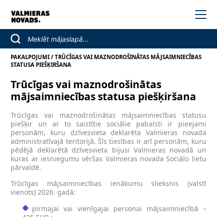
/
PAKALPOJUMI
TRŪCĪGAS VAI MAZNODROŠINĀTAS MĀJSAIMNIECĪBAS
STATUSA PIEŠĶIRŠANA
Trūcīgas vai maznodrošinātas
mājsaimniecības statusa piešķiršana
Trūcīgas vai maznodrošinātas mājsaimniecības statusu
piešķir un ar to saistītie sociālie pabalsti ir pieejami
personām, kuru dzīvesvieta deklarēta Valmieras novada
administratīvajā teritorijā. Šīs tiesības ir arī personām, kuru
pēdējā deklarētā dzīvesvieta bijusi Valmieras novadā un
kuras ar iesniegumu vēršas Valmieras novada Sociālo lietu
pārvaldē.
Trūcīgas mājsaimniecības ienākumu slieksnis (valstī
vienots) 2026. gadā:
pirmajai vai vienīgajai personai mājsaimniecībā –