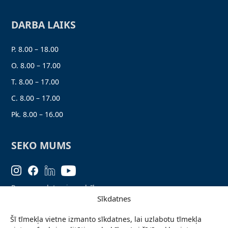
DARBA LAIKS
P. 8.00 – 18.00
O. 8.00 – 17.00
T. 8.00 – 17.00
C. 8.00 – 17.00
Pk. 8.00 – 16.00
SEKO MUMS
Personas datu aizsardzība
Sīkdatnes
Lapas karte
Šī tīmekļa vietne izmanto sīkdatnes, lai uzlabotu tīmekļa
Ziņo par problēmu