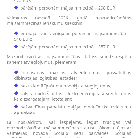
425 EUR ;
pārējām personām mājsaimniecībā – 298 EUR .
Valmieras novadā 2026. gadā maznodrošinātas
mājsaimniecības ienākumu slieksnis:
pirmajai vai vienīgajai personai mājsaimniecībā –
510 EUR;
pārējām personām mājsaimniecībā – 357 EUR.
Maznodrošinātas mājsaimniecības statuss sniedz iespēju
saņemt atvieglojumus, piemēram:
ēdināšanas maksas atvieglojumus pašvaldības
dibinātajās izglītības iestādēs;
nekustamā īpašuma nodokļa atvieglojumus;
valsts nodrošinātus elektroenerģijas atvieglojumus
kā aizsargātajam lietotājam;
pašvaldības pabalstu daļējai medicīnisko izdevumu
apmaksai.
Lai noskaidrotu, vai iespējams, iegūt trūcīgas vai
maznodrošinātas mājsaimniecības statusu, jākonsultējas ar
Valmieras novada Sociālo lietu pārvaldes Sociālās