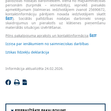
palīdzības nodaļas darbiniekiem. Viena no mājsaimniecības
personām (turpmāk – iesniedzējs), iepriekš piesakās
apmeklējumam (Valmieras iedzīvotājiem zvanot 25690672,
kontaktinformāciju pārējiem novada iedzīvotājiem skatīt
ŠEIT
). Sociālās palīdzības nodaļas darbinieki sniegs
skaidrojumus un pierakstīs uz klātienes pieņemšanu
materiālās situācijas izvērtēšanai.
Pilns pakalpojuma apraksts un kontaktinformācija
ŠEIT
Izziņa par ienākumiem no saimnieciskas darbības
Iztikas līdzekļu deklarācija
Informācija aktualizēta 24.02.2026.
PIEPRASĪTĀKIE PAKALPOJUMI