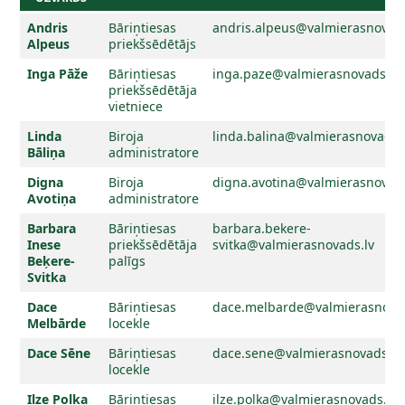
Andris
Bāriņtiesas
andris.alpeus@valmierasnovads
Alpeus
priekšsēdētājs
Inga Pāže
Bāriņtiesas
inga.paze@valmierasnovads.lv
priekšsēdētāja
vietniece
Linda
Biroja
linda.balina@valmierasnovads.
Bāliņa
administratore
Digna
Biroja
digna.avotina@valmierasnovads
Avotiņa
administratore
Barbara
Bāriņtiesas
barbara.bekere-
Inese
priekšsēdētāja
svitka@valmierasnovads.lv
Beķere-
palīgs
Svitka
Dace
Bāriņtiesas
dace.melbarde@valmierasnovad
Melbārde
locekle
Dace Sēne
Bāriņtiesas
dace.sene@valmierasnovads.lv
locekle
Ilze Polka
Bāriņtiesas
ilze.polka@valmierasnovads.lv