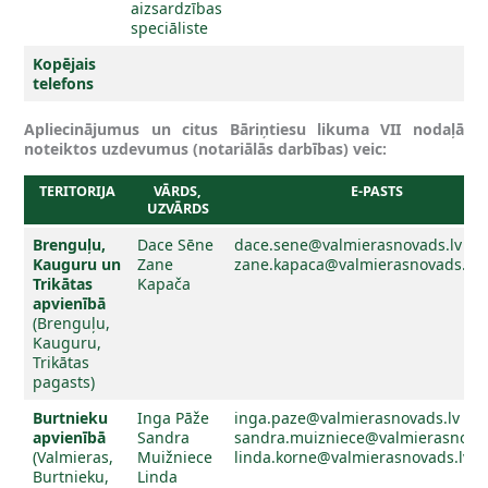
aizsardzības
speciāliste
Kopējais
telefons
Apliecinājumus un citus Bāriņtiesu likuma VII nodaļā
noteiktos uzdevumus (notariālās darbības) veic:
TERITORIJA
VĀRDS,
E-PASTS
UZVĀRDS
Brenguļu,
Dace Sēne
dace.sene@valmierasnovads.lv
Kauguru un
Zane
zane.kapaca@valmierasnovads.lv
Trikātas
Kapača
apvienībā
(Brenguļu,
Kauguru,
Trikātas
pagasts)
Burtnieku
Inga Pāže
inga.paze@valmierasnovads.lv
apvienībā
Sandra
sandra.muizniece@valmierasnovad
(Valmieras,
Muižniece
linda.korne@valmierasnovads.lv
Burtnieku,
Linda