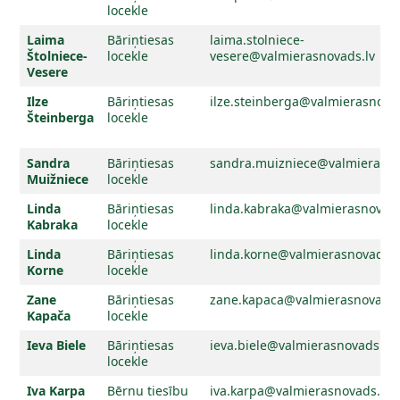
locekle
Laima
Bāriņtiesas
laima.stolniece-
Štolniece-
locekle
vesere@valmierasnovads.lv
Vesere
Ilze
Bāriņtiesas
ilze.steinberga@valmierasnova
Šteinberga
locekle
Sandra
Bāriņtiesas
sandra.muizniece@valmierasno
Muižniece
locekle
Linda
Bāriņtiesas
linda.kabraka@valmierasnovads
Kabraka
locekle
Linda
Bāriņtiesas
linda.korne@valmierasnovads.l
Korne
locekle
Zane
Bāriņtiesas
zane.kapaca@valmierasnovads.
Kapača
locekle
Ieva Biele
Bāriņtiesas
ieva.biele@valmierasnovads.lv
locekle
Iva Karpa
Bērnu tiesību
iva.karpa@valmierasnovads.lv