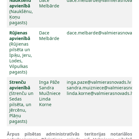
Naukšēnu
Dace
dace.melbarde@valmierasnovads.
apvienībā
Melbārde
(Naukšēnu,
Ķoņu
pagasts)
Rūjienas
Dace
dace.melbarde@valmierasnovads.
apvienībā
Melbārde
(Rūjienas
pilsēta un
Ipiķu, Jeru,
Lodes,
Vilpulkas
pagasts)
Strenču
Inga Pāže
inga.paze@valmierasnovads.lv
apvienībā
Sandra
sandra.muizniece@valmierasnovad
(Strenču un
Muižniece
linda.korne@valmierasnovads.lv
Sedas
Linda
pilsēta, un
Korne
Jērcēnu,
Plāņu
pagasts)
Ārpus pilsētas administratīvās teritorijas notariālos