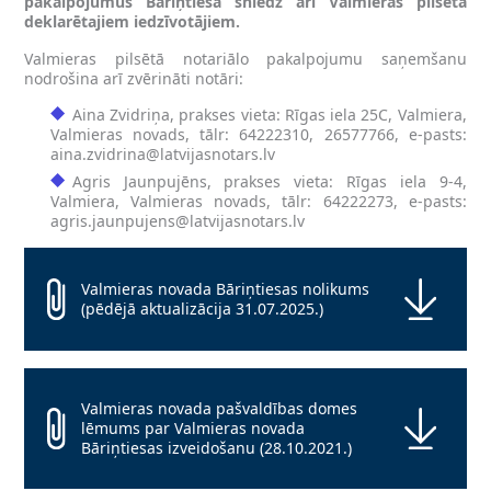
pakalpojumus Bāriņtiesa
sniedz
arī Valmieras pilsētā
deklarētajiem iedzīvotājiem.
Valmieras pilsētā notariālo pakalpojumu saņemšanu
nodrošina arī zvērināti notāri:
Aina Zvidriņa, prakses vieta: Rīgas iela 25C, Valmiera,
Valmieras novads, tālr: 64222310, 26577766, e-pasts:
aina.zvidrina@latvijasnotars.lv
Agris Jaunpujēns, prakses vieta: Rīgas iela 9-4,
Valmiera, Valmieras novads, tālr: 64222273, e-pasts:
agris.jaunpujens@latvijasnotars.lv
Valmieras novada Bāriņtiesas nolikums
(pēdējā aktualizācija 31.07.2025.)
Valmieras novada pašvaldības domes
lēmums par Valmieras novada
Bāriņtiesas izveidošanu (28.10.2021.)