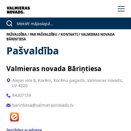
/
/
/
PAŠVALDĪBA
PAR PAŠVALDĪBU
KONTAKTI
VALMIERAS NOVADA
BĀRIŅTIESA
Pašvaldība
Valmieras novada Bāriņtiesa
Alejas iela 8, Kocēni, Kocēnu pagasts, Valmieras novads,
LV-4220
64207159
barintiesa@valmierasnovads.lv
Iestādes e-adrese