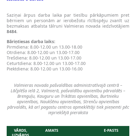
Saziņai ārpus darba laika par tiesību pārkāpumiem pret
bērniem un personām ar ierobežotu rīcībspēju zvanīt uz
bezmaksas atbalsta tālruni Valmieras novada iedzīvotājiem
8484
.
Bāriņtiesas darba laiks:
Pirmdiena: 8.00-12.00 un 13.00-18.00
Otrdiena: 8.00-12.00 un 13.00-17.00
Trešdiena: 8.00-12.00 un 13.00-17.00
Ceturtdiena: 8.00-12.00 un 13.00-17.00
Piektdiena: 8.00-12.00 un 13.00-16.00
Valmieras novada pašvaldības administratīvajā centrā –
Lāčplēša ielā 2, Valmierā, pašvaldību apvienību pārvaldēs –
Brenguļu, Kauguru un Trikātas apvienības, Burtnieku
apvienības, Naukšēnu apvienības, Strenču apvienības
pārvaldēs, kā arī pagastu centros apmeklētāji tiek pieņemti pēc
iepriekšējā pieraksta
VĀRDS,
AMATS
E-PASTS
UZVĀRDS