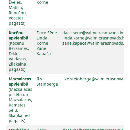
Ēveles,
Korne
Matīšu,
Rencēnu,
Vecates
pagasts)
Kocēnu
Dace Sēne
dace.sene@valmierasnovads.lv
apvienībā
Linda
linda.korne@valmierasnovads.lv
(Kocēnu,
Korne
zane.kapaca@valmierasnovads.lv
Bērzaines,
Zane
Dikļu,
Kapača
Vaidavas,
Zilākalna
pagasts)
Mazsalacas
Ilze
ilze.steinberga@valmierasnovads.
apvienībā
Šteinberga
(Mazsalacas
pilsēta un
Mazsalacas,
Ramatas,
Sēļu,
Skaņkalnes
pagasts)