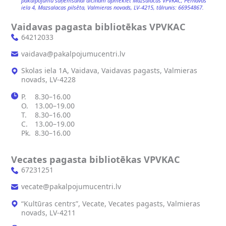
pakalpojumu saņemšanai aicinām apmeklēt Mazsalacas VPVKAC, Pērnavas
iela 4, Mazsalacas pilsēta, Valmieras novads, LV-4215, tālrunis: 66954867.
Vaidavas pagasta bibliotēkas VPVKAC
64212033
vaidava@pakalpojumucentri.lv
Skolas iela 1A, Vaidava, Vaidavas pagasts, Valmieras
novads, LV-4228
P.
8.30–16.00
O.
13.00–19.00
T.
8.30–16.00
C.
13.00–19.00
Pk.
8.30–16.00
Vecates pagasta bibliotēkas VPVKAC
67231251
vecate@pakalpojumucentri.lv
“Kultūras centrs”, Vecate, Vecates pagasts, Valmieras
novads, LV-4211