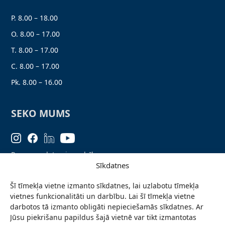
P. 8.00 – 18.00
O. 8.00 – 17.00
T. 8.00 – 17.00
C. 8.00 – 17.00
Pk. 8.00 – 16.00
SEKO MUMS
Personas datu aizsardzība
Sīkdatnes
Lapas karte
Šī tīmekļa vietne izmanto sīkdatnes, lai uzlabotu tīmekļa
Ziņo par problēmu
vietnes funkcionalitāti un darbību. Lai šī tīmekļa vietne
Pieteikties jaunumiem
darbotos tā izmanto obligāti nepieciešamās sīkdatnes. Ar
Jūsu piekrišanu papildus šajā vietnē var tikt izmantotas
Piekļūstamības paziņojums