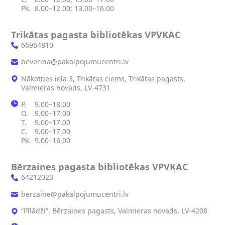
Pk.
8.00–12.00; 13.00–16.00
Trikātas pagasta bibliotēkas VPVKAC
66954810
beverina@pakalpojumucentri.lv
Nākotnes iela 3, Trikātas ciems, Trikātas pagasts,
Valmieras novads, LV-4731
P.
9.00–18.00
O.
9.00–17.00
T.
9.00–17.00
C.
9.00–17.00
Pk.
9.00–16.00
Bērzaines pagasta bibliotēkas VPVKAC
64212023
berzaine@pakalpojumucentri.lv
“Pīlādži”, Bērzaines pagasts, Valmieras novads, LV-4208