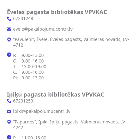
Ēveles pagasta bibliotēkas VPVKAC
67231248
evele@pakalpojumucentri.lv
“Pāvulēni”, Ēvele, Ēveles pagasts, Valmieras novads, LV-
4712
P.
9.00–13.00
O.
9.00–16.00
T.
13.00–19.00
C.
9.00–16.00
Pk.
9.00–13.00
Ipiķu pagasta bibliotēkas VPVKAC
67231253
ipiki@pakalpojumucentri.lv
“Papardes”, Ipiķi, Ipiķu pagasts, Valmieras novads, LV-
4242
P.
11.00–18.00