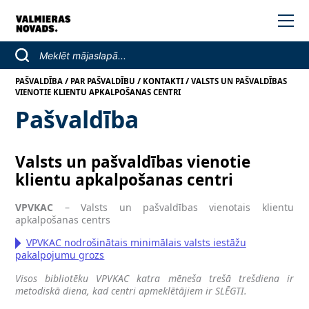
/
/
/
PAŠVALDĪBA
PAR PAŠVALDĪBU
KONTAKTI
VALSTS UN PAŠVALDĪBAS
VIENOTIE KLIENTU APKALPOŠANAS CENTRI
Pašvaldība
Valsts un pašvaldības vienotie
klientu apkalpošanas centri
VPVKAC
– Valsts un pašvaldības vienotais klientu
apkalpošanas centrs
VPVKAC nodrošinātais minimālais valsts iestāžu
pakalpojumu grozs
Visos bibliotēku VPVKAC katra mēneša trešā trešdiena ir
metodiskā diena, kad centri apmeklētājiem ir SLĒGTI.