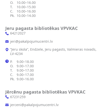
O.
10.00–16.00
T.
10.00–15.00
C.
10.00–16.00
Pk.
10.00–14.00
Jeru pagasta bibliotēkas VPVKAC
64212027
jeri@pakalpojumucentri.lv
“Jeru skola”, Endzele, Jeru pagasts, Valmieras novads,
LV‑4234
P.
9.00–18.00
O.
9.00–17.00
T.
9.00–17.00
C.
9.00–17.00
Pk.
9.00–16.00
Jērcēnu pagasta bibliotēkas VPVKAC
67231259
jerceni@pakalpojumucentri.lv