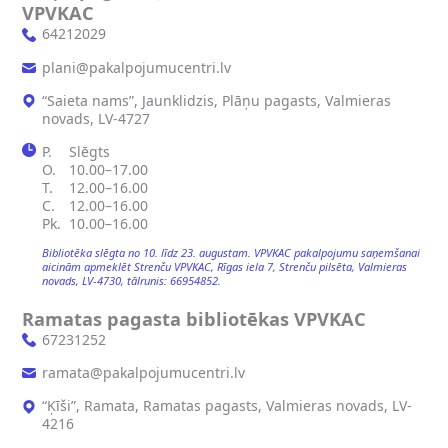
VPVKAC
64212029
plani@pakalpojumucentri.lv
“Saieta nams”, Jaunklidzis, Plāņu pagasts, Valmieras
novads, LV-4727
P.
Slēgts
O.
10.00–17.00
T.
12.00–16.00
C.
12.00–16.00
Pk.
10.00–16.00
Bibliotēka slēgta no 10. līdz 23. augustam. VPVKAC pakalpojumu saņemšanai
aicinām apmeklēt Strenču VPVKAC, Rīgas iela 7, Strenču pilsēta, Valmieras
novads, LV-4730, tālrunis: 66954852.
Ramatas pagasta bibliotēkas VPVKAC
67231252
ramata@pakalpojumucentri.lv
“Ķīši”, Ramata, Ramatas pagasts, Valmieras novads, LV-
4216