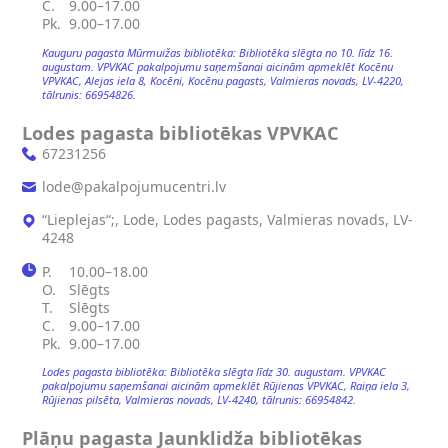
C.
9.00–17.00
Pk.
9.00–17.00
Kauguru pagasta Mūrmuižas bibliotēka: Bibliotēka slēgta no 10. līdz 16.
augustam. VPVKAC pakalpojumu saņemšanai aicinām apmeklēt Kocēnu
VPVKAC, Alejas iela 8, Kocēni, Kocēnu pagasts, Valmieras novads, LV-4220,
tālrunis: 66954826.
Lodes pagasta bibliotēkas VPVKAC
67231256
lode@pakalpojumucentri.lv
“Lieplejas“;, Lode, Lodes pagasts, Valmieras novads, LV-
4248
P.
10.00–18.00
O.
Slēgts
T.
Slēgts
C.
9.00–17.00
Pk.
9.00–17.00
Lodes pagasta bibliotēka: Bibliotēka slēgta līdz 30. augustam. VPVKAC
pakalpojumu saņemšanai aicinām apmeklēt Rūjienas VPVKAC, Raiņa iela 3,
Rūjienas pilsēta, Valmieras novads, LV-4240, tālrunis: 66954842.
Plāņu pagasta Jaunklidža bibliotēkas