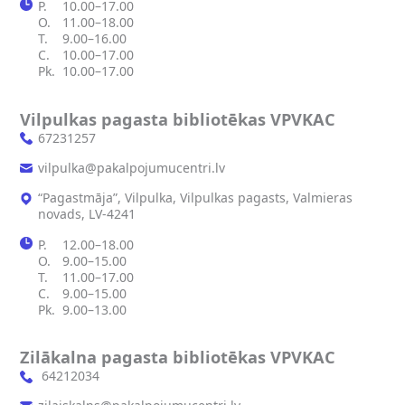
P.
10.00–17.00
O.
11.00–18.00
T.
9.00–16.00
C.
10.00–17.00
Pk.
10.00–17.00
Vilpulkas pagasta bibliotēkas VPVKAC
67231257
vilpulka@pakalpojumucentri.lv
“Pagastmāja”, Vilpulka, Vilpulkas pagasts, Valmieras
novads, LV-4241
P.
12.00–18.00
O.
9.00–15.00
T.
11.00–17.00
C.
9.00–15.00
Pk.
9.00–13.00
Zilākalna pagasta bibliotēkas VPVKAC
64212034