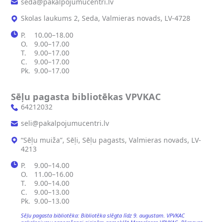
seda@pakalpojumucentri.lv
Skolas laukums 2, Seda, Valmieras novads, LV-4728
P.
10.00–18.00
O.
9.00–17.00
T.
9.00–17.00
C.
9.00–17.00
Pk.
9.00–17.00
Sēļu pagasta bibliotēkas VPVKAC
64212032
seli@pakalpojumucentri.lv
“Sēļu muiža”, Sēļi, Sēļu pagasts, Valmieras novads, LV-
4213
P.
9.00–14.00
O.
11.00–16.00
T.
9.00–14.00
C.
9.00–13.00
Pk.
9.00–13.00
Sēļu pagasta bibliotēka: Bibliotēka slēgta līdz 9. augustam. VPVKAC