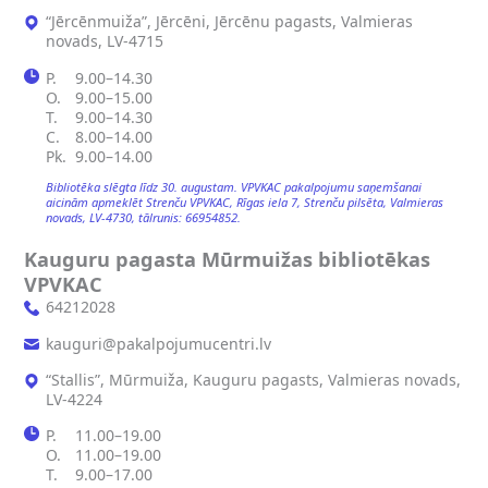
“Jērcēnmuiža”, Jērcēni, Jērcēnu pagasts, Valmieras
novads, LV-4715
P.
9.00–14.30
O.
9.00–15.00
T.
9.00–14.30
C.
8.00–14.00
Pk.
9.00–14.00
Bibliotēka slēgta līdz 30. augustam. VPVKAC pakalpojumu saņemšanai
aicinām apmeklēt Strenču VPVKAC, Rīgas iela 7, Strenču pilsēta, Valmieras
novads, LV-4730, tālrunis: 66954852.
Kauguru pagasta Mūrmuižas bibliotēkas
VPVKAC
64212028
kauguri@pakalpojumucentri.lv
“Stallis”, Mūrmuiža, Kauguru pagasts, Valmieras novads,
LV-4224
P.
11.00–19.00
O.
11.00–19.00
T.
9.00–17.00