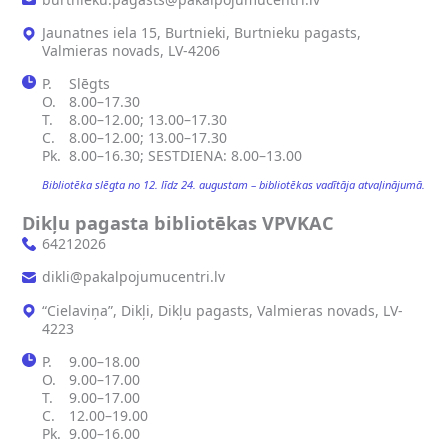
Jaunatnes iela 15, Burtnieki, Burtnieku pagasts,
Valmieras novads, LV-4206
P.
Slēgts
O.
8.00–17.30
T.
8.00–12.00; 13.00–17.30
C.
8.00–12.00; 13.00–17.30
Pk.
8.00–16.30; SESTDIENA: 8.00–13.00
Bibliotēka slēgta no 12. līdz 24. augustam – bibliotēkas vadītāja atvaļinājumā.
Dikļu pagasta bibliotēkas VPVKAC
64212026
dikli@pakalpojumucentri.lv
“Cielaviņa”, Dikļi, Dikļu pagasts, Valmieras novads, LV-
4223
P.
9.00–18.00
O.
9.00–17.00
T.
9.00–17.00
C.
12.00–19.00
Pk.
9.00–16.00