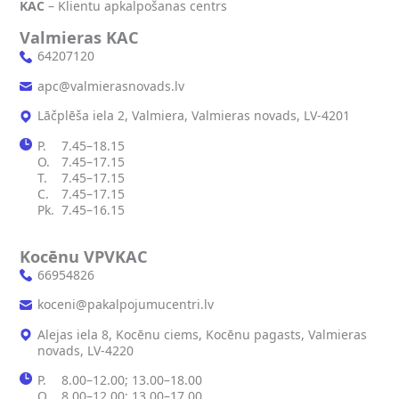
KAC
– Klientu apkalpošanas centrs
Valmieras KAC
64207120
apc@valmierasnovads.lv
Lāčplēša iela 2, Valmiera, Valmieras novads, LV-4201
P.
7.45–18.15
O.
7.45–17.15
T.
7.45–17.15
C.
7.45–17.15
Pk.
7.45–16.15
Kocēnu VPVKAC
66954826
koceni@pakalpojumucentri.lv
Alejas iela 8, Kocēnu ciems, Kocēnu pagasts, Valmieras
novads, LV-4220
P.
8.00–12.00; 13.00–18.00
O.
8.00–12.00; 13.00–17.00