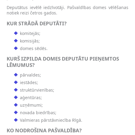
Deputātus ievēlē iedzīvotāji. Pašvaldības domes vēlēšanas
notiek reizi četros gados.
KUR STRĀDĀ DEPUTĀTI?
komitejās;
komisijās;
domes sēdēs.
KURŠ IZPILDA DOMES DEPUTĀTU PIEŅEMTOS
LĒMUMUS?
pārvaldes;
iestādes;
struktūrvienības;
aģentūras;
uzņēmumi;
novada biedrības;
Valmieras pārstāvniecība Rīgā.
KO NODROŠINA PAŠVALDĪBA?