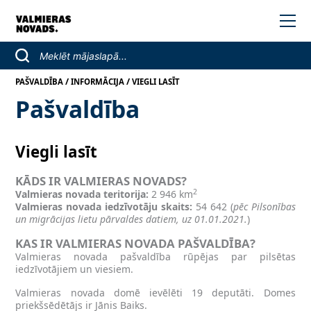
/
/
PAŠVALDĪBA
INFORMĀCIJA
VIEGLI LASĪT
Pašvaldība
Viegli lasīt
KĀDS IR VALMIERAS NOVADS?
2
Valmieras novada teritorija:
2 946 km
Valmieras novada iedzīvotāju skaits:
54 642 (
pēc Pilsonības
un migrācijas lietu pārvaldes datiem, uz 01.01.2021.
)
KAS IR VALMIERAS NOVADA PAŠVALDĪBA?
Valmieras novada pašvaldība rūpējas par pilsētas
iedzīvotājiem un viesiem.
Valmieras novada domē ievēlēti 19 deputāti. Domes
priekšsēdētājs ir Jānis Baiks.