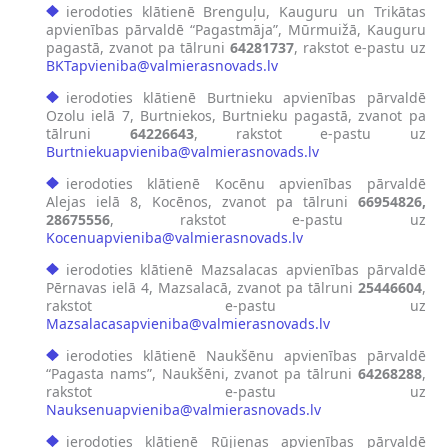
ierodoties klātienē Brenguļu, Kauguru un Trikātas
apvienības pārvaldē “Pagastmāja”, Mūrmuižā, Kauguru
pagastā, zvanot pa tālruni
64281737
, rakstot e-pastu uz
BKTapvieniba@valmierasnovads.lv
ierodoties klātienē Burtnieku apvienības pārvaldē
Ozolu ielā 7, Burtniekos, Burtnieku pagastā, zvanot pa
tālruni
64226643
, rakstot e-pastu uz
Burtniekuapvieniba@valmierasnovads.lv
ierodoties klātienē Kocēnu apvienības pārvaldē
Alejas ielā 8, Kocēnos, zvanot pa tālruni
66954826,
28675556
, rakstot e-pastu uz
Kocenuapvieniba@valmierasnovads.lv
ierodoties klātienē Mazsalacas apvienības pārvaldē
Pērnavas ielā 4, Mazsalacā, zvanot pa tālruni
25446604
,
rakstot e-pastu uz
Mazsalacasapvieniba@valmierasnovads.lv
ierodoties klātienē Naukšēnu apvienības pārvaldē
“Pagasta nams”, Naukšēni, zvanot pa tālruni
64268288
,
rakstot e-pastu uz
Nauksenuapvieniba@valmierasnovads.lv
ierodoties klātienē Rūjienas apvienības pārvaldē