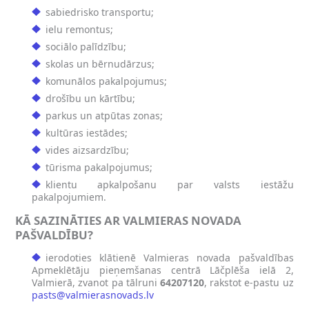
sabiedrisko transportu;
ielu remontus;
sociālo palīdzību;
skolas un bērnudārzus;
komunālos pakalpojumus;
drošību un kārtību;
parkus un atpūtas zonas;
kultūras iestādes;
vides aizsardzību;
tūrisma pakalpojumus;
klientu apkalpošanu par valsts iestāžu
pakalpojumiem.
KĀ SAZINĀTIES AR VALMIERAS NOVADA
PAŠVALDĪBU?
ierodoties klātienē Valmieras novada pašvaldības
Apmeklētāju pieņemšanas centrā Lāčplēša ielā 2,
Valmierā, zvanot pa tālruni
64207120
, rakstot e-pastu uz
pasts@valmierasnovads.lv