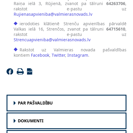
Raiņa ielā 3, Rūjienā, zvanot pa tālruni
64263706
,
rakstot e-pastu uz
Rujienasapvieniba@valmierasnovads.lv
ierodoties klātienē Strenču apvienības pārvaldē
Valkas ielā 16, Strenčos, zvanot pa tālruni
64715610
,
rakstot e-pastu uz
Strencuapvieniba@valmierasnovads.lv
Rakstot uz Valmieras novada pašvaldības
kontiem
Facebook
,
Twitter
,
Instagram
.
PAR PAŠVALDĪBU
DOKUMENTI