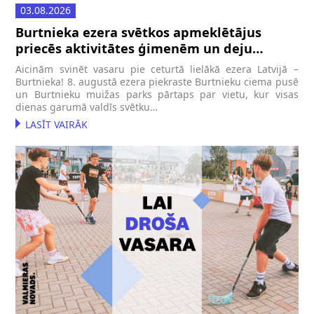
03.08.2026
Burtnieka ezera svētkos apmeklētājus
priecēs aktivitātes ģimenēm un deju
uzvedums ar Agra Daņiļeviča horeogrāfiju
Aicinām svinēt vasaru pie ceturtā lielākā ezera Latvijā –
Burtnieka! 8. augustā ezera piekraste Burtnieku ciema pusē
un Burtnieku muižas parks pārtaps par vietu, kur visas
dienas garumā valdīs svētku…
LASĪT VAIRĀK