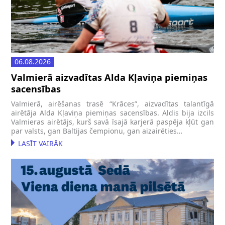
06.08.2026
Valmierā aizvadītas Alda Kļaviņa piemiņas
sacensības
Valmierā, airēšanas trasē “Krāces”, aizvadītas talantīgā
airētāja Alda Kļaviņa piemiņas sacensības. Aldis bija izcils
Valmieras airētājs, kurš savā īsajā karjerā paspēja kļūt gan
par valsts, gan Baltijas čempionu, gan aizairēties…
LASĪT VAIRĀK