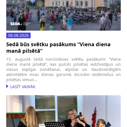
06.08.2026
Sedā būs svētku pasākums “Viena diena
manā pilsētā”
15. augustā Sedā norisināsies svētku pasākums “Viena
diena manā pilsētā”, kas pulcēs pilsētas iedzīvotājus un
viesus kopīgai svinēšanai, atpūtai un daudzveidīgām
aktivitātēm visas dienas garumā. Aicinām sedēniešus un
pilsētas viesus…
LASĪT VAIRĀK