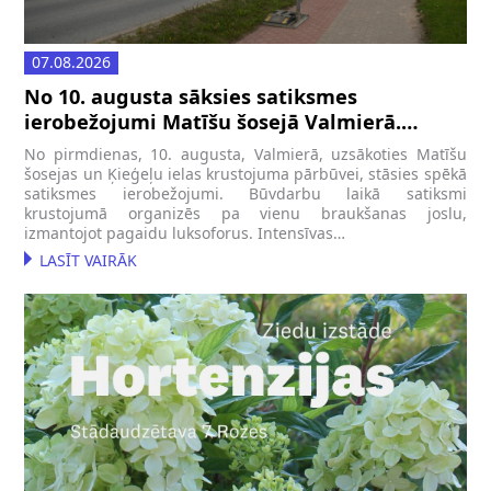
07.08.2026
No 10. augusta sāksies satiksmes
ierobežojumi Matīšu šosejā Valmierā.
Uzsāks pārbūves darbus
No pirmdienas, 10. augusta, Valmierā, uzsākoties Matīšu
šosejas un Ķieģeļu ielas krustojuma pārbūvei, stāsies spēkā
satiksmes ierobežojumi. Būvdarbu laikā satiksmi
krustojumā organizēs pa vienu braukšanas joslu,
izmantojot pagaidu luksoforus. Intensīvas…
LASĪT VAIRĀK