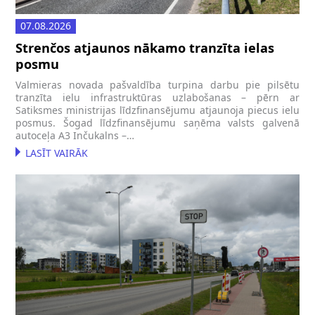
07.08.2026
Strenčos atjaunos nākamo tranzīta ielas
posmu
Valmieras novada pašvaldība turpina darbu pie pilsētu
tranzīta ielu infrastruktūras uzlabošanas – pērn ar
Satiksmes ministrijas līdzfinansējumu atjaunoja piecus ielu
posmus. Šogad līdzfinansējumu saņēma valsts galvenā
autoceļa A3 Inčukalns –…
LASĪT VAIRĀK