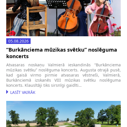
05.08.2026
“Burkānciema mūzikas svētku” noslēguma
koncerts
Atvasaras noskaņu Valmierā ieskandinās “Burkānciema
mūzikas svētku” noslēguma koncerts. Augusta otrajā pusē,
kad gaisā virmo pirmie atvasaras vēstneši, Valmierā,
Burkānciemā izskanēs VIII mūzikas svētku noslēguma
koncerts. Klausītāji tiks sirsnīgi gaidīti…
LASĪT VAIRĀK