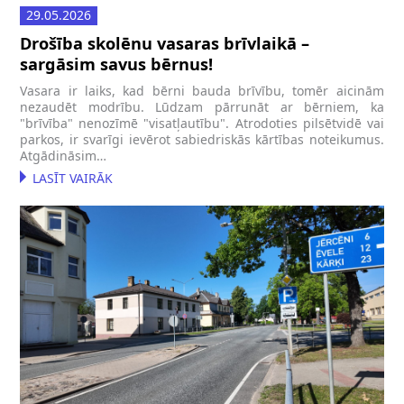
29.05.2026
Drošība skolēnu vasaras brīvlaikā –
sargāsim savus bērnus!
Vasara ir laiks, kad bērni bauda brīvību, tomēr aicinām
nezaudēt modrību. Lūdzam pārrunāt ar bērniem, ka
"brīvība" nenozīmē "visatļautību". Atrodoties pilsētvidē vai
parkos, ir svarīgi ievērot sabiedriskās kārtības noteikumus.
Atgādināsim…
LASĪT VAIRĀK