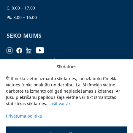
C. 8.00 – 17.00
Pk. 8.00 – 16.00
SEKO MUMS
Personas datu aizsardzība
Sīkdatnes
Lapas karte
Šī tīmekļa vietne izmanto sīkdatnes, lai uzlabotu tīmekļa
Ziņo par problēmu
vietnes funkcionalitāti un darbību. Lai šī tīmekļa vietne
Pieteikties jaunumiem
darbotos tā izmanto obligāti nepieciešamās sīkdatnes. Ar
Jūsu piekrišanu papildus šajā vietnē var tikt izmantotas
Piekļūstamības paziņojums
statistikas sīkdatnes.
Lasīt vairāk
Privātuma politika
© 2026 Valmieras novada pašvaldība