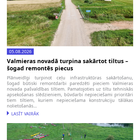
05.08.2026
Valmieras novadā turpina sakārtot tiltus –
šogad remontēs piecus
Plānveidīgi turpinot ceļu infrastruktūras sakārtošanu,
šogad būtiski remontdarbi paredzēti pieciem Valmieras
novada pašvaldības tiltiem. Pamatojoties uz tiltu tehniskās
apsekošanas slēdzieniem, būvdarbi nepieciešami prioritāri
tiem tiltiem, kuriem nepieciešama konstrukciju tālākas
nolietošanās…
LASĪT VAIRĀK