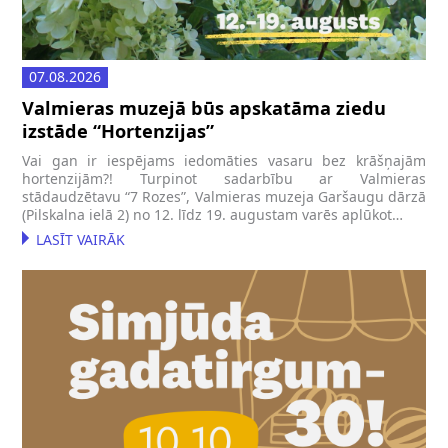
07.08.2026
Valmieras muzejā būs apskatāma ziedu
izstāde “Hortenzijas”
Vai gan ir iespējams iedomāties vasaru bez krāšņajām
hortenzijām?! Turpinot sadarbību ar Valmieras
stādaudzētavu “7 Rozes”, Valmieras muzeja Garšaugu dārzā
(Pilskalna ielā 2) no 12. līdz 19. augustam varēs aplūkot…
LASĪT VAIRĀK