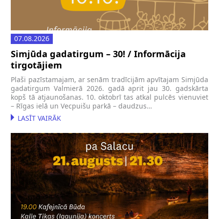
07.08.2026
Simjūda gadatirgum – 30! / Informācija
tirgotājiem
Plaši pazīstamajam, ar senām tradīcijām apvītajam Simjūda
gadatirgum Valmierā 2026. gadā aprit jau 30. gadskārta
kopš tā atjaunošanas. 10. oktobrī tas atkal pulcēs vienuviet
– Rīgas ielā un Vecpuišu parkā – daudzus…
LASĪT VAIRĀK