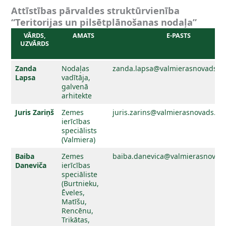
Attīstības pārvaldes struktūrvienība
“Teritorijas un pilsētplānošanas nodaļa”
VĀRDS,
AMATS
E-PASTS
UZVĀRDS
Zanda
Nodaļas
zanda.lapsa@valmierasnovads.lv
Lapsa
vadītāja,
galvenā
arhitekte
Juris Zariņš
Zemes
juris.zarins@valmierasnovads.lv
ierīcības
speciālists
(Valmiera)
Baiba
Zemes
baiba.danevica@valmierasnovads
Daneviča
ierīcības
speciāliste
(Burtnieku,
Ēveles,
Matīšu,
Rencēnu,
Trikātas,