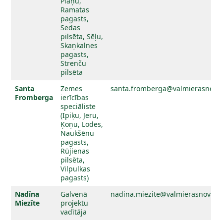
Plāņu,
Ramatas
pagasts,
Sedas
pilsēta, Sēļu,
Skaņkalnes
pagasts,
Strenču
pilsēta
Santa
Zemes
santa.fromberga@valmierasnovad
Fromberga
ierīcības
speciāliste
(Ipiķu, Jeru,
Ķoņu, Lodes,
Naukšēnu
pagasts,
Rūjienas
pilsēta,
Vilpulkas
pagasts)
Nadīna
Galvenā
nadina.miezite@valmierasnovads
Miezīte
projektu
vadītāja