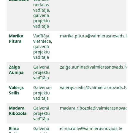
nodaļas
vadītāja,
galvenā
projektu
vadītāja
Marika
Vadītāja
marika.pitura@valmierasnovads.lv
Pitura
vietniece,
galvenā
projektu
vadītāja
Zaiga
Galvenā
zaiga.aunina@valmierasnovads.lv
Auniņa
projektu
vadītāja
Valērijs
Galvenais
valerijs.seilis@valmierasnovads.lv
Seilis
projektu
vadītājs
Madara
Galvenā
madara.ribozola@valmierasnovads.l
Ribozola
projektu
vadītāja
Elīna
Galvenā
elina.rulle@valmierasnovads.lv