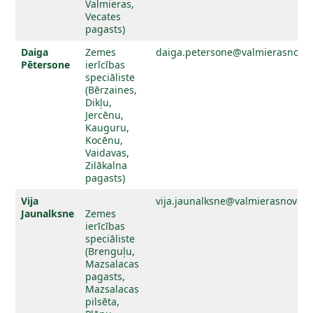
Valmieras,
Vecates
pagasts)
Daiga
Zemes
daiga.petersone@valmierasnovad
Pētersone
ierīcības
speciāliste
(Bērzaines,
Dikļu,
Jercēnu,
Kauguru,
Kocēnu,
Vaidavas,
Zilākalna
pagasts)
Vija
vija.jaunalksne@valmierasnovads
Jaunalksne
Zemes
ierīcības
speciāliste
(Brenguļu,
Mazsalacas
pagasts,
Mazsalacas
pilsēta,