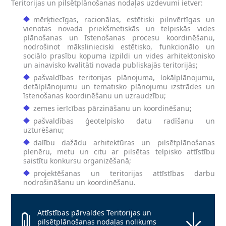
Teritorijas un pilsētplānošanas nodaļas uzdevumi ietver:
mērķtiecīgas, racionālas, estētiski pilnvērtīgas un
vienotas novada priekšmetiskās un telpiskās vides
plānošanas un īstenošanas procesu koordinēšanu,
nodrošinot mākslinieciski estētisko, funkcionālo un
sociālo prasību kopuma izpildi un vides arhitektonisko
un ainavisko kvalitāti novada publiskajās teritorijās;
pašvaldības teritorijas plānojuma, lokālplānojumu,
detālplānojumu un tematisko plānojumu izstrādes un
īstenošanas koordinēšanu un uzraudzību;
zemes ierīcības pārzināšanu un koordinēšanu;
pašvaldības ģeotelpisko datu radīšanu un
uzturēšanu;
dalību dažādu arhitektūras un pilsētplānošanas
plenēru, metu un citu ar pilsētas telpisko attīstību
saistītu konkursu organizēšanā;
projektēšanas un teritorijas attīstības darbu
nodrošināšanu un koordinēšanu.
Attīstības pārvaldes Teritorijas un
pilsētplānošanas nodaļas nolikums