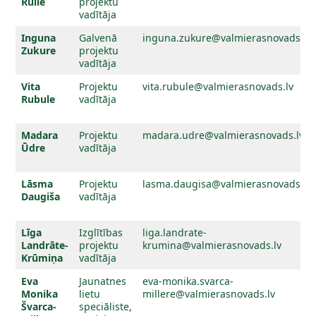
Rulle
projektu
vadītāja
Inguna
Galvenā
inguna.zukure@valmierasnovads.lv
Zukure
projektu
vadītāja
Vita
Projektu
vita.rubule@valmierasnovads.lv
Rubule
vadītāja
Madara
Projektu
madara.udre@valmierasnovads.lv
Ūdre
vadītāja
Lāsma
Projektu
lasma.daugisa@valmierasnovads.lv
Daugiša
vadītāja
Līga
Izglītības
liga.landrate-
Landrāte-
projektu
krumina@valmierasnovads.lv
Krūmiņa
vadītāja
Eva
Jaunatnes
eva-monika.svarca-
Monika
lietu
millere@valmierasnovads.lv
Švarca
-
speciāliste,