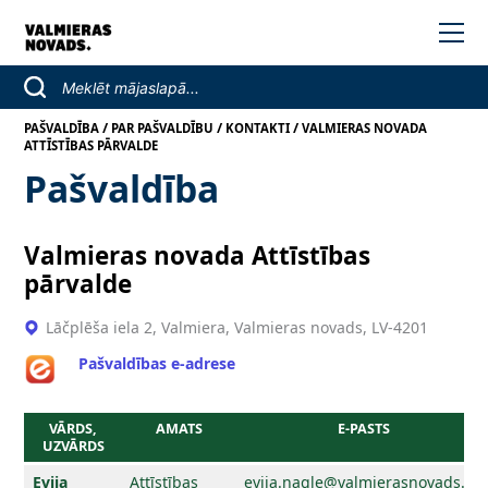
/
/
/
PAŠVALDĪBA
PAR PAŠVALDĪBU
KONTAKTI
VALMIERAS NOVADA
ATTĪSTĪBAS PĀRVALDE
Pašvaldība
Valmieras novada Attīstības
pārvalde
Lāčplēša iela 2, Valmiera, Valmieras novads, LV-4201
Pašvaldības e-adrese
VĀRDS,
AMATS
E-PASTS
UZVĀRDS
Evija
Attīstības
evija.nagle@valmierasnovads.lv