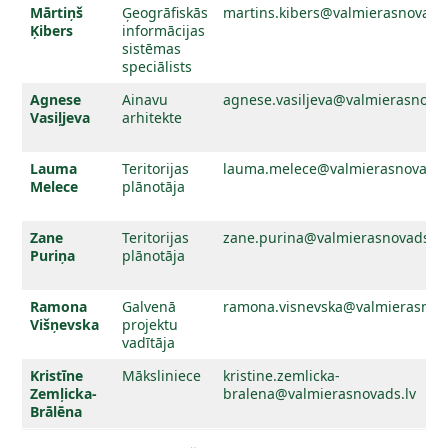
Mārtiņš
Ģeogrāfiskās
martins.kibers@valmierasnovads.
Ķibers
informācijas
sistēmas
speciālists
Agnese
Ainavu
agnese.vasiljeva@valmierasnovad
Vasiļjeva
arhitekte
Lauma
Teritorijas
lauma.melece@valmierasnovads.
Melece
plānotāja
Zane
Teritorijas
zane.purina@valmierasnovads.lv
Puriņa
plānotāja
Ramona
Galvenā
ramona.visnevska@valmierasnova
Višņevska
projektu
vadītāja
Kristīne
Māksliniece
kristine.zemlicka-
Zemļicka-
bralena@valmierasnovads.lv
Brālēna