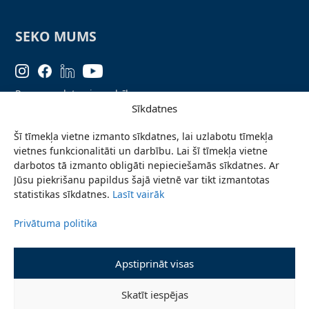
SEKO MUMS
Personas datu aizsardzība
Sīkdatnes
Lapas karte
Šī tīmekļa vietne izmanto sīkdatnes, lai uzlabotu tīmekļa
Ziņo par problēmu
vietnes funkcionalitāti un darbību. Lai šī tīmekļa vietne
Pieteikties jaunumiem
darbotos tā izmanto obligāti nepieciešamās sīkdatnes. Ar
Jūsu piekrišanu papildus šajā vietnē var tikt izmantotas
Piekļūstamības paziņojums
statistikas sīkdatnes.
Lasīt vairāk
Privātuma politika
© 2026 Valmieras novada pašvaldība
Apstiprināt visas
Skatīt iespējas