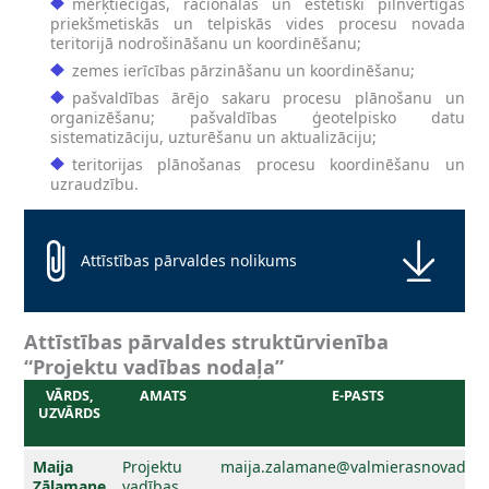
mērķtiecīgas, racionālas un estētiski pilnvērtīgas
priekšmetiskās un telpiskās vides procesu novada
teritorijā nodrošināšanu un koordinēšanu;
zemes ierīcības pārzināšanu un koordinēšanu;
pašvaldības ārējo sakaru procesu plānošanu un
organizēšanu; pašvaldības ģeotelpisko datu
sistematizāciju, uzturēšanu un aktualizāciju;
teritorijas plānošanas procesu koordinēšanu un
uzraudzību.
Attīstības pārvaldes nolikums
Attīstības pārvaldes struktūrvienība
“Projektu vadības nodaļa”
VĀRDS,
AMATS
E-PASTS
UZVĀRDS
Maija
Projektu
maija.zalamane@valmierasnovads.l
Zālamane
vadības