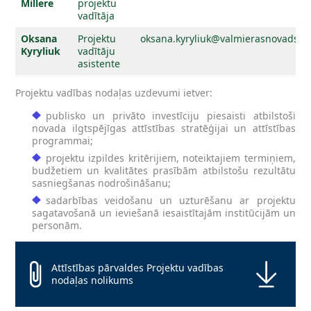
Millere
projektu
vadītāja
Oksana
Projektu
oksana.kyryliuk@valmierasnovads.lv
Kyryliuk
vadītāju
asistente
Projektu vadības nodaļas uzdevumi ietver:
publisko un privāto investīciju piesaisti atbilstoši
novada ilgtspējīgas attīstības stratēģijai un attīstības
programmai;
projektu izpildes kritērijiem, noteiktajiem termiņiem,
budžetiem un kvalitātes prasībām atbilstošu rezultātu
sasniegšanas nodrošināšanu;
sadarbības veidošanu un uzturēšanu ar projektu
sagatavošanā un ieviešanā iesaistītajām institūcijām un
personām.
Attīstības pārvaldes Projektu vadības
nodaļas nolikums