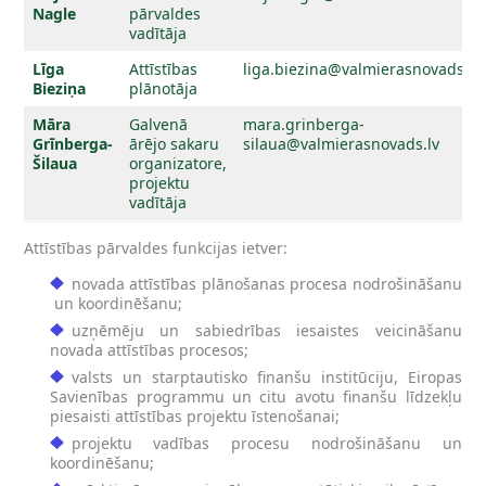
Nagle
pārvaldes
vadītāja
Līga
Attīstības
liga.biezina@valmierasnovads.lv
Bieziņa
plānotāja
Māra
Galvenā
mara.grinberga-
Grīnberga-
ārējo sakaru
silaua@valmierasnovads.lv
Šilaua
organizatore,
projektu
vadītāja
Attīstības pārvaldes funkcijas ietver:
novada attīstības plānošanas procesa nodrošināšanu
un koordinēšanu;
uzņēmēju un sabiedrības iesaistes veicināšanu
novada attīstības procesos;
valsts un starptautisko finanšu institūciju, Eiropas
Savienības programmu un citu avotu finanšu līdzekļu
piesaisti attīstības projektu īstenošanai;
projektu vadības procesu nodrošināšanu un
koordinēšanu;