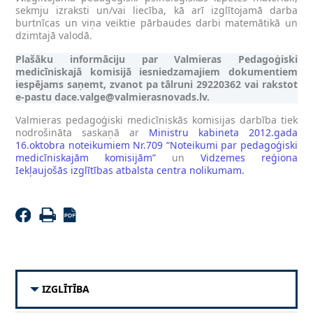
sekmju izraksti un/vai liecība, kā arī izglītojamā darba
burtnīcas un viņa veiktie pārbaudes darbi matemātikā un
dzimtajā valodā.
Plašāku informāciju par Valmieras Pedagoģiski
medicīniskajā komisijā iesniedzamajiem dokumentiem
iespējams saņemt, zvanot pa tālruni 29220362 vai rakstot
e-pastu
dace.valge@valmierasnovads.lv
.
Valmieras pedagoģiski medicīniskās komisijas darbība tiek
nodrošināta saskaņā ar
Ministru kabineta 2012.gada
16.oktobra noteikumiem Nr.709 “Noteikumi par pedagoģiski
medicīniskajām komisijām”
un
Vidzemes reģiona
Iekļaujošās izglītības atbalsta centra nolikumam.
IZGLĪTĪBA