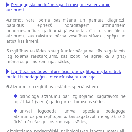
Pedagoģiski medicīniskajai komisijai iesniedzamie
atzinumi
4.
ņemot vērā bērna saslimšanu un pamata diagnozi,
papildus iepriekš norādītajiem atzinumiem
nepieciešamības gadījumā jāiesniedz arī citu speciālistu
atzinumi, kas raksturo bērna veselības stāvokli, spēju un
attīstības līmeni;
5.
izglītības iestādes sniegtā informācija vai tās sagatavots
izglītojamā raksturojums, kas izdoti ne agrāk kā 3 (trīs)
mēnešus pirms komisijas sēdes;
Izglītības iestādes informācija par izglītojamo, kurš tiek
pieteikts pedagoģiski medicīniskajai komisijai
6.
Atzinumi no izglītības iestādes speciālistiem:
psihologa atzinumu par izglītojamo, sagatavots ne
agrāk kā 1 (vienu) gadu pirms komisijas sēdes;
un/vai logopēda, un/vai speciālā pedagoga
atzinumus par izglītojamo, kas sagatavoti ne agrāk kā 3
(trīs) mēnešus pirms komisijas sēdes;
7.
izglītojamā pedagoģiski psiholoģiskās izpētes materiāli,