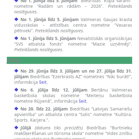
No 1. jūnija līdz 5. jūnijam
Biedrības “Kopā varam!”
nometne “Radām un rādām – 2026”.
Pieteikšanās
noslēgusies.
No 1. jūnija līdz 5. jūnijam
Valmieras Gaujas krasta
vidusskolas – attīstības centra nometne “Vasaras
pētnieki”.
Pieteikšanās noslēgusies.
No 1. jūnija līdz 5. jūnijam
Nevalstiskās organizācijas
“SVS atbalsta fonds” nometne “Mazie uzņēmēji”.
Pieteikšanās noslēgusies.
Jūlijs
No 29. jūnija līdz 3. jūlijam un no 27. jūlija līdz 31.
jūlijam
Biedrības “Ezerkrasts AZ” nometnes “Nāc burāt!”,
informācija
šeit
.
No 6. jūlija līdz 12. jūlijam
Bertānu Valmieras
basketbola skolas nometne “Meiteņu basketbola
nometne Rūjienā”, informācija
šeit
.
No 20. līdz 22. jūlijam
Biedrības “Latvijas Samariešu
apvienība” un atbalsta centra “Solis” nometne “Kultūra.
Sports. Karjera.”.
Jūlijā
(datums tiks precizēts)
Biedrības “Burtnieku
makšķerēšanas un tūrisma skola” nometne “Vides zinību
vasaras skola pie Burtnieka ezera”.