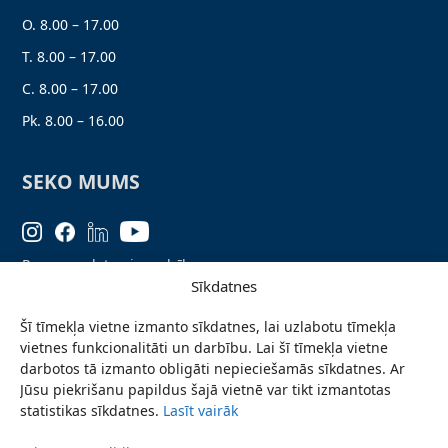
O. 8.00 – 17.00
T. 8.00 – 17.00
C. 8.00 – 17.00
Pk. 8.00 – 16.00
SEKO MUMS
Personas datu aizsardzība
Sīkdatnes
Lapas karte
Šī tīmekļa vietne izmanto sīkdatnes, lai uzlabotu tīmekļa
Ziņo par problēmu
vietnes funkcionalitāti un darbību. Lai šī tīmekļa vietne
Pieteikties jaunumiem
darbotos tā izmanto obligāti nepieciešamās sīkdatnes. Ar
Jūsu piekrišanu papildus šajā vietnē var tikt izmantotas
Piekļūstamības paziņojums
statistikas sīkdatnes.
Lasīt vairāk