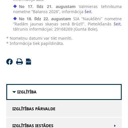
No 17. līdz 21. augustam
Valmieras tehnikuma
nometne “Balanss 2026”, informācija
šeit
.
No 18. līdz 22. augustam
SIA “Naukšēni” nometne
“Radām jaunas skaņas senā Brūzī!”. Pieteikšanās
šeit
,
tālrunis informācijai: 29168269 (Gunta Bole).
* Nometņu datumi var tikt mainīti.
* Informācija tiek papildināta.
IZGLĪTĪBA
IZGLĪTĪBAS PĀRVALDE
IZGLĪTĪBAS IESTĀDES