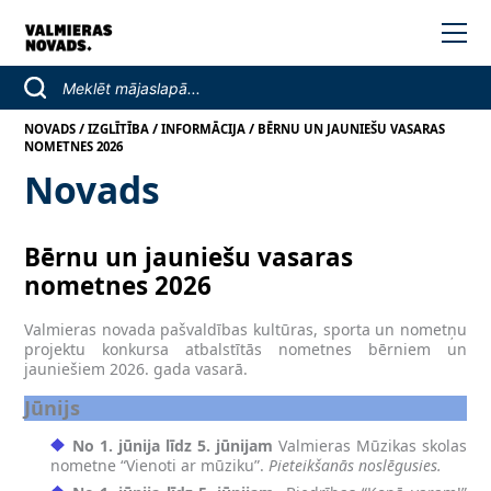
/
/
/
NOVADS
IZGLĪTĪBA
INFORMĀCIJA
BĒRNU UN JAUNIEŠU VASARAS
NOMETNES 2026
Novads
Bērnu un jauniešu vasaras
nometnes 2026
Valmieras novada pašvaldības kultūras, sporta un nometņu
projektu konkursa atbalstītās nometnes bērniem un
jauniešiem 2026. gada vasarā.
Jūnijs
No 1. jūnija līdz 5. jūnijam
Valmieras Mūzikas skolas
nometne “Vienoti ar mūziku”.
Pieteikšanās noslēgusies.