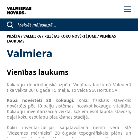
/
/
/
PILSĒTA
VALMIERA
PILSĒTAS KOKU NOVĒRTĒJUMI
VIENĪBAS
LAUKUMS
Valmiera
Vienības laukums
Kokaugu dendroloģiskā izpēte Vienības laukumā Valmierā
tika veikta 2016.gada 15.maijā. To veica SIA Hortus 5A.
Kopā novērtēti 80 kokaugi.
Koku fiziskais stāvoklis
novērtēts pēc 10 baļļu sistēmas, nosakot kokaugu vitalitāti.
Kokaugu inventarizācija veikta, kokiem esot lapotā stāvoklī,
daļai koku esot lapu plaukšanas stadijā.
Koku inventarizācijas sagatavošanā ņemti vērā SIA
“Vidzemes mērnieks” 2016.gada topogrāfiskais plāns un