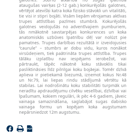
ataugušas vairķas (2-12 gab.) konkurējošās galotnes,
vērtējot atevišķi katra koka fizisko stāvokli un vitalitāti,
tie visi ir stipri bojāti. Visām liepām vērojamas aktīvas
trupes attīstības pazīmes stumbrā. Kokurējošās
galotnes veidojušās no adventīvajiem pumburiem,
tās nmākotnē savstarpējas konkurences un koka
anatomiskās uzbūves īpatnību dēļ var nolūzt pie
pamatnes. Trupes darbības rezultātā ir izveidojusies
“caurule” – stumbrs ar dobu vidu, kuros nonākot
virsūdeņiem, tiek paātrināta trupes attīstība. Trupes
tālāku izplatību nav iespējams ierobežot, vai
pārtraukt, tāpēc nākotnē koku stāvoklis tikai
pasliktināsies līdz pilnīgai koku bojāejai. Tomēr dzīvā
aplieva ir pietiekamā biezumā, izņemot kokus Nr.48
un Nr.79, lai liepas rindu stādījumā vērtētu kā
stabilas. Lai nodrošinātu koku stabilitāti turpmāk un
neradītu apdraudējumu cilvēku veselībai, dzīvībai vai
īpašumam, kokiem regulāri, ik pēc 4-6 gadiem, jāveic
vainaga samazināšana, saglabājot sugas dabisko
vainaga formu un kopējam koka augstumam
nepārsniedzot 12m augstumu.