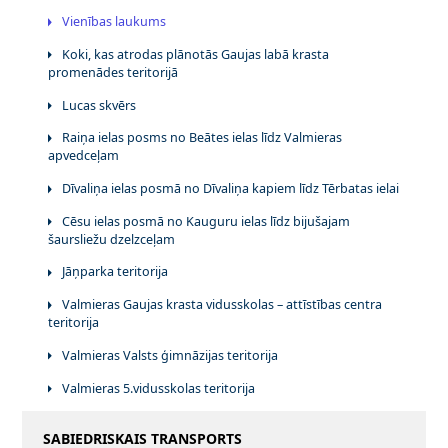
Vienības laukums
Koki, kas atrodas plānotās Gaujas labā krasta
promenādes teritorijā
Lucas skvērs
Raiņa ielas posms no Beātes ielas līdz Valmieras
apvedceļam
Dīvaliņa ielas posmā no Dīvaliņa kapiem līdz Tērbatas ielai
Cēsu ielas posmā no Kauguru ielas līdz bijušajam
šaursliežu dzelzceļam
Jāņparka teritorija
Valmieras Gaujas krasta vidusskolas – attīstības centra
teritorija
Valmieras Valsts ģimnāzijas teritorija
Valmieras 5.vidusskolas teritorija
SABIEDRISKAIS TRANSPORTS