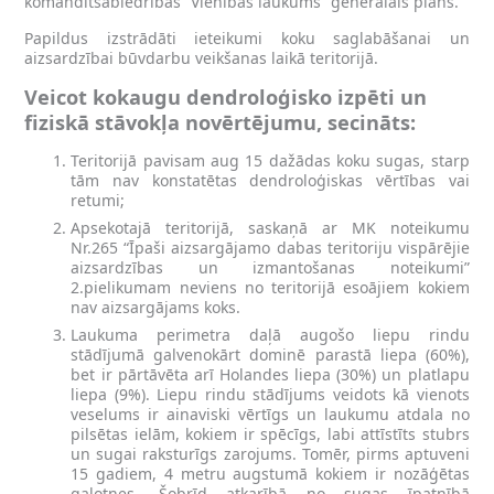
komandītsabiedrības “Vienības laukums” ģenerālais plāns.
Papildus izstrādāti ieteikumi koku saglabāšanai un
aizsardzībai būvdarbu veikšanas laikā teritorijā.
Veicot kokaugu dendroloģisko izpēti un
fiziskā stāvokļa novērtējumu, secināts:
Teritorijā pavisam aug 15 dažādas koku sugas, starp
tām nav konstatētas dendroloģiskas vērtības vai
retumi;
Apsekotajā teritorijā, saskaņā ar MK noteikumu
Nr.265 “Īpaši aizsargājamo dabas teritoriju vispārējie
aizsardzības un izmantošanas noteikumi”
2.pielikumam neviens no teritorijā esoājiem kokiem
nav aizsargājams koks.
Laukuma perimetra daļā augošo liepu rindu
stādījumā galvenokārt dominē parastā liepa (60%),
bet ir pārtāvēta arī Holandes liepa (30%) un platlapu
liepa (9%). Liepu rindu stādījums veidots kā vienots
veselums ir ainaviski vērtīgs un laukumu atdala no
pilsētas ielām, kokiem ir spēcīgs, labi attīstīts stubrs
un sugai raksturīgs zarojums. Tomēr, pirms aptuveni
15 gadiem, 4 metru augstumā kokiem ir nozāģētas
galotnes. Šobrīd atkarībā no sugas īpatnībā