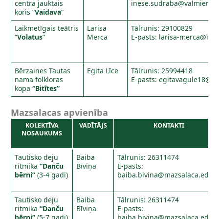
centra jauktais
inese.sudraba@valmiera.e
koris “
Vaidava
“
Laikmetīgais teātris
Larisa
Tālrunis: 29100829
“
Volatus
”
Merca
E-pasts:
larisa-merca@inbo
Bērzaines Tautas
Egita Līce
Tālrunis: 25994418
nama folkloras
E-pasts:
egitavagule18@in
kopa
“Bitītes”
Mazsalacas apvienība
KOLEKTĪVA
VADĪTĀJS
KONTAKTI
NOSAUKUMS
Tautisko deju
Baiba
Tālrunis: 26311474
ritmika
“Danču
Bīviņa
E-pasts:
bērni”
(3-4 gadi)
baiba.bivina@mazsalaca.edu.l
Tautisko deju
Baiba
Tālrunis: 26311474
ritmika
“Danču
Bīviņa
E-pasts:
bērni”
(5-7 gadi)
baiba.bivina@mazsalaca.edu.l