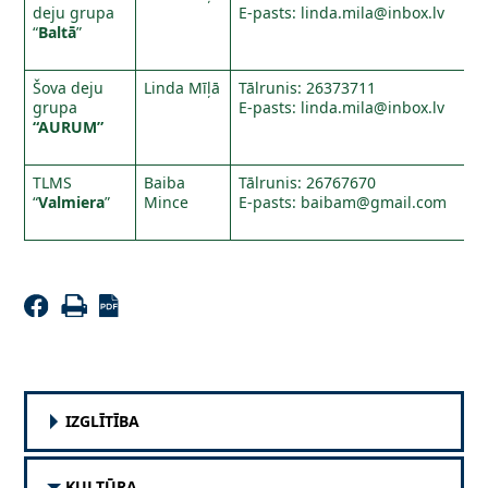
deju grupa
E-pasts:
linda.mila@inbox.lv
“
Baltā
”
Šova deju
Linda Mīļā
Tālrunis: 26373711
grupa
E-pasts:
linda.mila@inbox.lv
“AURUM”
TLMS
Baiba
Tālrunis: 26767670
“
Valmiera
”
Mince
E-pasts:
baibam@gmail.com
IZGLĪTĪBA
KULTŪRA