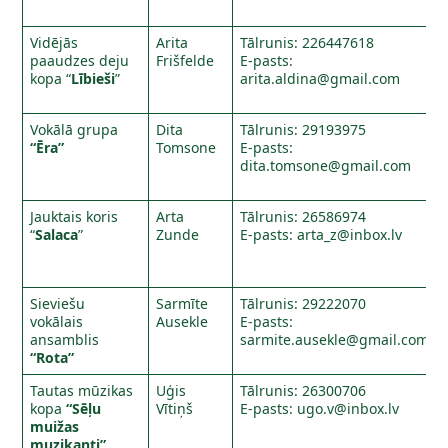
Vidējās
Arita
Tālrunis: 226447618
paaudzes deju
Frišfelde
E-pasts:
kopa “
Lībieši
”
arita.aldina@gmail.com
Vokālā grupa
Dita
Tālrunis: 29193975
“Ēra”
Tomsone
E-pasts:
dita.tomsone@gmail.com
Jauktais koris
Arta
Tālrunis: 26586974
“
Salaca
”
Zunde
E-pasts:
arta_z@inbox.lv
Sieviešu
Sarmīte
Tālrunis: 29222070
vokālais
Ausekle
E-pasts:
ansamblis
sarmite.ausekle@gmail.com
“Rota”
Tautas mūzikas
Uģis
Tālrunis: 26300706
kopa
“Sēļu
Vītiņš
E-pasts:
ugo.v@inbox.lv
muižas
muzikanti”