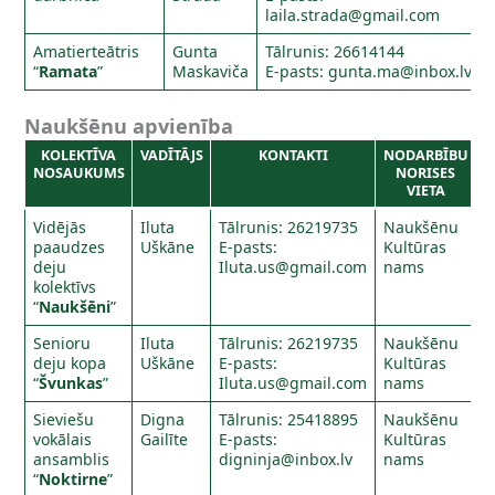
laila.strada@gmail.com
Amatierteātris
Gunta
Tālrunis: 26614144
“
Ramata
”
Maskaviča
E-pasts:
gunta.ma@inbox.lv
Naukšēnu apvienība
KOLEKTĪVA
VADĪTĀJS
KONTAKTI
NODARBĪBU
NOSAUKUMS
NORISES
VIETA
Vidējās
Iluta
Tālrunis: 26219735
Naukšēnu
paaudzes
Uškāne
E-pasts:
Kultūras
deju
Iluta.us@gmail.com
nams
kolektīvs
“
Naukšēni
”
Senioru
Iluta
Tālrunis: 26219735
Naukšēnu
deju kopa
Uškāne
E-pasts:
Kultūras
“
Švunkas
”
Iluta.us@gmail.com
nams
Sieviešu
Digna
Tālrunis: 25418895
Naukšēnu
vokālais
Gailīte
E-pasts:
Kultūras
ansamblis
digninja@inbox.lv
nams
“
Noktirne
”