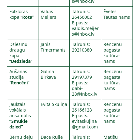
s@inbox.lv
Folkloras
Valdis
Tālrunis:
Ēveles
kopa “
Rota
”
Meijers
26456002
Tautas nams
E-pasts:
valdis.meijer
s@inbox.lv
Dziesmu
Jānis
Tālrunis:
Rencēnu
draugu
Timermanis
29210380
pagasta
kopa
kultūras
“
Dedzieda
”
nams
Aušanas
Gaļina
Tālrunis:
Rencēnu
studija
Birkava
29197379
pagasta
“
Rencēni
”
E-pasts:
kultūras
gabi-
nams
28@inbox.lv
Jauktais
Evita Skujiņa
Tālrunis:
Rencēnu
vokālais
26166128
pagasta
ansamblis
E-pasts:
kultūras
“Smukie
evitaskujina
nams
dzied”
@gmail.com
Bērnu deju
Dace Rulle
Tālrunis:
Matīšu