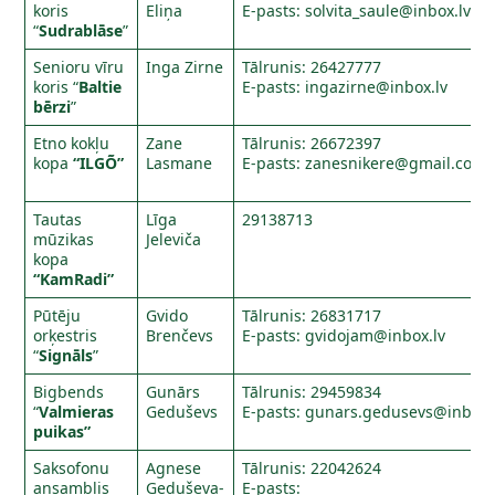
koris
Eliņa
E-pasts:
solvita_saule@inbox.lv
“
Sudrablāse
”
Senioru vīru
Inga Zirne
Tālrunis: 26427777
koris “
Baltie
E-pasts:
ingazirne@inbox.lv
bērzi
”
Etno kokļu
Zane
Tālrunis: 26672397
kopa
“ILGÕ”
Lasmane
E-pasts:
zanesnikere@gmail.com
Tautas
Līga
29138713
mūzikas
Jeleviča
kopa
“KamRadi”
Pūtēju
Gvido
Tālrunis: 26831717
orķestris
Brenčevs
E-pasts:
gvidojam@inbox.lv
“
Signāls
”
Bigbends
Gunārs
Tālrunis: 29459834
“
Valmieras
Geduševs
E-pasts:
gunars.gedusevs@inbox.
puikas”
Saksofonu
Agnese
Tālrunis: 22042624
ansamblis
Geduševa-
E-pasts: