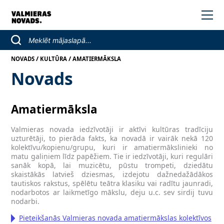
/
/
NOVADS
KULTŪRA
AMATIERMĀKSLA
Novads
Amatiermāksla
Valmieras novada iedzīvotāji ir aktīvi kultūras tradīciju
uzturētāji, to pierāda fakts, ka novadā ir vairāk nekā 120
kolektīvu/kopienu/grupu, kuri ir amatiermākslinieki no
matu galiņiem līdz papēžiem. Tie ir iedzīvotāji, kuri regulāri
sanāk kopā, lai muzicētu, pūstu trompeti, dziedātu
skaistākās latvieš dziesmas, izdejotu dažnedažādākos
tautiskos rakstus, spēlētu teātra klasiku vai radītu jaunradi,
nodarbotos ar laikmetīgo mākslu, deju u.c. sev sirdij tuvu
nodarbi.
Pieteikšanās Valmieras novada amatiermākslas kolektīvos