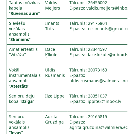
Tautas mūzikas
Valdis
Tālrunis: 26456002
kapela
Meijers
E-pasts:
valdis.meijers@inbox.lv
“
Rūvenas aure
”
Sieviešu
Imants
Tālrunis: 29175804
vokālais
Točs
E-pasts:
tocsimants@gmail.com
ansamblis
“
Skaniens
”
Amatierteātris
Dace
Tālrunis: 28344597
“Vitrāža”
Ķīkule
E-pasts:
dace.kikule@inbox.lv
Vokāli
Uldis
Tālrunis: 20073163
instrumentālais
Rusmanis
E-pasts:
ansamblis
uldis.rusmanis@valmierasnovad
“
Atestāts
”
Senioru deju
Ilze Lippe
Tālrunis: 28351037
kopa “
Dzīga
”
E-pasts:
lippite2@inbox.lv
Senioru
Agrita
Taļrunis: 29165815
vokālais
Gruzdiņa
E-pasts:
ansamblis
agrita.gruzdina@valmiera.edu.l
“
Ievas
”