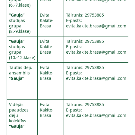
(6.-7.klase)
“Gauja”
Evita
Tālrunis: 29753885
studijas
Kaķīte-
E-pasts:
grupa
Brasa
evita.kakite.brasa@gmail.com
(8.-9.klase)
“Gauja”
Evita
Tālrunis: 29753885
studijas
Kaķīte-
E-pasts:
grupa
Brasa
evita.kakite.brasa@gmail.com
(10.-12.klase)
Tautas deju
Evita
Tālrunis: 29753885
ansamblis
Kaķīte-
E-pasts:
“
Gauja
”
Brasa
evita.kakite.brasa@gmail.com
Vidējās
Evita
Tālrunis: 29753885
paaudzes
Kaķīte-
E-pasts:
deju
Brasa
evita.kakite.brasa@gmail.com
kolektīvs
“Gauja”