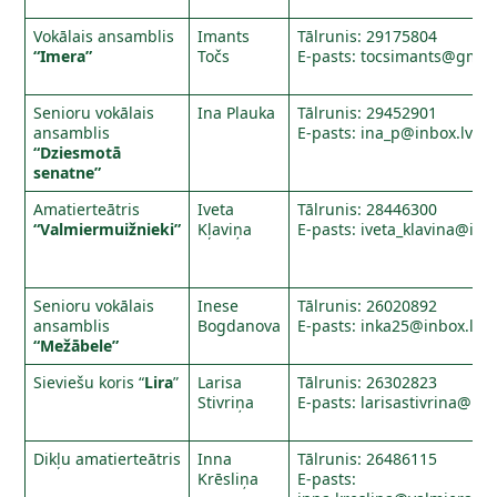
Vokālais ansamblis
Imants
Tālrunis: 29175804
“Imera”
Točs
E-pasts:
tocsimants@gmai
Senioru vokālais
Ina Plauka
Tālrunis: 29452901
ansamblis
E-pasts:
ina_p@inbox.lv
“Dziesmotā
senatne”
Amatierteātris
Iveta
Tālrunis: 28446300
“Valmiermuižnieki”
Kļaviņa
E-pasts:
iveta_klavina@inb
Senioru vokālais
Inese
Tālrunis: 26020892
ansamblis
Bogdanova
E-pasts:
inka25@inbox.lv
“Mežābele”
Sieviešu koris “
Lira
”
Larisa
Tālrunis: 26302823
Stivriņa
E-pasts:
larisastivrina@inb
Dikļu amatierteātris
Inna
Tālrunis: 26486115
Krēsliņa
E-pasts: