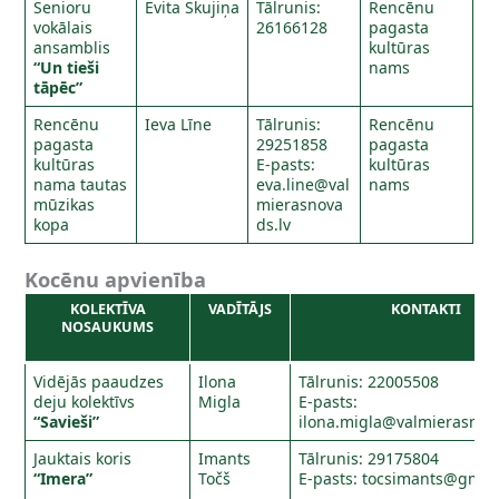
Senioru
Evita Skujiņa
Tālrunis:
Rencēnu
vokālais
26166128
pagasta
ansamblis
kultūras
“Un tieši
nams
tāpēc”
Rencēnu
Ieva Līne
Tālrunis:
Rencēnu
pagasta
29251858
pagasta
kultūras
E-pasts:
kultūras
nama tautas
eva.line@val
nams
mūzikas
mierasnova
kopa
ds.lv
Kocēnu apvienība
KOLEKTĪVA
VADĪTĀJS
KONTAKTI
NOSAUKUMS
Vidējās paaudzes
Ilona
Tālrunis: 22005508
deju kolektīvs
Migla
E-pasts:
“Savieši”
ilona.migla@valmierasnov
Jauktais koris
Imants
Tālrunis: 29175804
“Imera”
Točš
E-pasts:
tocsimants@gmai