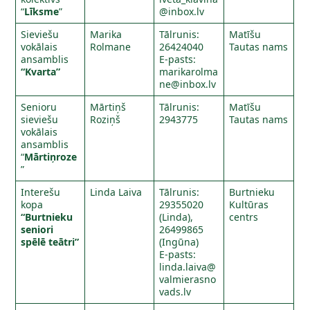
“
Līksme
”
@inbox.lv
Sieviešu
Marika
Tālrunis:
Matīšu
vokālais
Rolmane
26424040
Tautas nams
ansamblis
E-pasts:
“Kvarta”
marikarolma
ne@inbox.lv
Senioru
Mārtiņš
Tālrunis:
Matīšu
sieviešu
Roziņš
2943775
Tautas nams
vokālais
ansamblis
“
Mārtiņroze
”
Interešu
Linda Laiva
Tālrunis:
Burtnieku
kopa
29355020
Kultūras
“Burtnieku
(Linda),
centrs
seniori
26499865
spēlē teātri”
(Ingūna)
E-pasts:
linda.laiva@
valmierasno
vads.lv