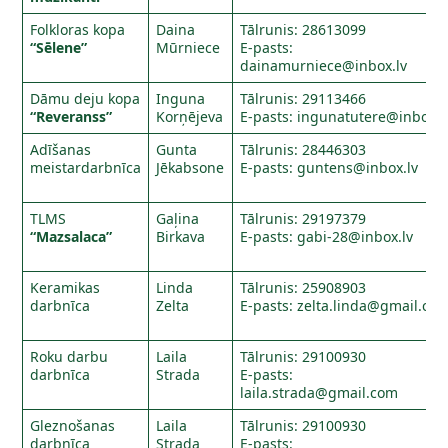
Folkloras kopa
Daina
Tālrunis: 28613099
“Sēlene”
Mūrniece
E-pasts:
dainamurniece@inbox.lv
Dāmu deju kopa
Inguna
Tālrunis: 29113466
“Reveranss”
Korņējeva
E-pasts:
ingunatutere@inbox.l
Adīšanas
Gunta
Tālrunis: 28446303
meistardarbnīca
Jēkabsone
E-pasts:
guntens@inbox.lv
TLMS
Gaļina
Tālrunis: 29197379
“Mazsalaca”
Birkava
E-pasts:
gabi-28@inbox.lv
Keramikas
Linda
Tālrunis: 25908903
darbnīca
Zelta
E-pasts:
zelta.linda@gmail.co
Roku darbu
Laila
Tālrunis: 29100930
darbnīca
Strada
E-pasts:
laila.strada@gmail.com
Gleznošanas
Laila
Tālrunis: 29100930
darbnīca
Strada
E-pasts: