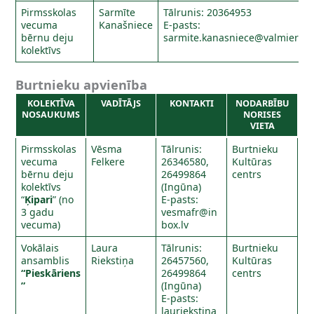
Pirmsskolas
Sarmīte
Tālrunis: 20364953
vecuma
Kanašniece
E-pasts:
bērnu deju
sarmite.kanasniece@valmierasn
kolektīvs
Burtnieku apvienība
KOLEKTĪVA
VADĪTĀJS
KONTAKTI
NODARBĪBU
NOSAUKUMS
NORISES
VIETA
Pirmsskolas
Vēsma
Tālrunis:
Burtnieku
vecuma
Felkere
26346580,
Kultūras
bērnu deju
26499864
centrs
kolektīvs
(Ingūna)
“
Ķipari
” (no
E-pasts:
3 gadu
vesmafr@in
vecuma)
box.lv
Vokālais
Laura
Tālrunis:
Burtnieku
ansamblis
Riekstiņa
26457560,
Kultūras
“Pieskāriens
26499864
centrs
”
(Ingūna)
E-pasts:
lauriekstina