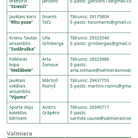
orķestris
Jansons
E-pasts:
jjansons73@gmail.com
“Strenči”
Jauktais koris
Imants
Tālrunis: 29175804
“Rītu puse”
Točs
E-pasts:
tocsimants@gmail.com
Krievu Tautas
Ulla
Tālrunis: 29323540
ansamblis
Grīnberga
E-pasts:
grinbergau@gmail.com
”Sudāruška”
Folkloras
Arta
Tālrunis: 28323986
kopa
Šomase
E-pasts:
”Mežābele”
arta.somase@valmierasnovads.l
Jauktais
Mārtiņš
Tālrunis: 29437753
vokālais
Roziņš
E-pasts:
martins.rozins@gmail.
ansamblis
”Vijums”
Sporta deju
Andris
Tālrunis: 26390717
kolektīvs
Grāpēns
E-pasts:
bērniem
sarmite.caune@valmierasnovads
Valmiera