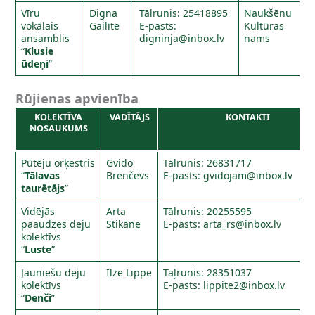
Vīru
Digna
Tālrunis: 25418895
Naukšēnu
vokālais
Gailīte
E-pasts:
Kultūras
ansamblis
digninja@inbox.lv
nams
“
Klusie
ūdeņi
”
Rūjienas apvienība
KOLEKTĪVA
VADĪTĀJS
KONTAKTI
NOSAUKUMS
Pūtēju orķestris
Gvido
Tālrunis: 26831717
“
Tālavas
Brenčevs
E-pasts:
gvidojam@inbox.lv
taurētājs
”
Vidējās
Arta
Tālrunis: 20255595
paaudzes deju
Stikāne
E-pasts:
arta_rs@inbox.lv
kolektīvs
“
Luste
”
Jauniešu deju
Ilze Lippe
Taļrunis: 28351037
kolektīvs
E-pasts:
lippite2@inbox.lv
“
Denči
”