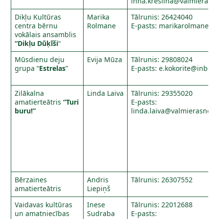
inna.kreslina@valmierasno
Dikļu Kultūras
Marika
Tālrunis: 26424040
centra bērnu
Rolmane
E-pasts:
marikarolmane@in
vokālais ansamblis
“Dikļu Dūķīši
“
Mūsdienu deju
Evija Mūza
Tālrunis: 29808024
grupa “
Estrelas
”
E-pasts:
e.kokorite@inbox.
Zilākalna
Linda Laiva
Tālrunis: 29355020
amatierteātris
“Turi
E-pasts:
buru!”
linda.laiva@valmierasnova
Bērzaines
Andris
Tālrunis: 26307552
amatierteātris
Liepiņš
Vaidavas kultūras
Inese
Tālrunis: 22012688
un amatniecības
Sudraba
E-pasts: