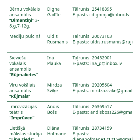
Bērnu vokālais
Digna
Tālrunis: 25418895
ansamblis
Gailīte
E-pasts :
digninja@inbox.lv
“
Dimantiņi
” 3-
6.g,7-12g.
Mediju pulciņš
Uldis
Tālrunis: 20073163
Rusmanis
E-pasts:
uldis.rusmanis@rujiena
Sieviešu
Ina
Taļrunis: 29452901
vokālais
Plauka
E-pasts:
ina_p@inbox.lv
ansamblis
“
Rūjmalietes
”
Vīru vokālais
Mirdza
Tālrunis: 29205604
ansamblis
Svīķe
E-pasts:
mirdza.svike@gmail.c
“
Rūjmala
”
Imrovizācijas
Andis
Tālrunis: 26369517
teātris
Bošs
E-pasts:
andisboss226@gmail.
“Imprūven”
Lietišķā
Diāna
Tālrunis: 28734159
mākslas studija
Hofmane
E-pasts:
”Lina zieds”
dianahofmane171215@gmail.c