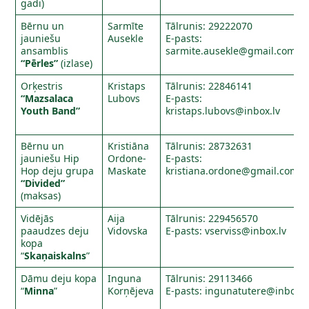
gadi)
Bērnu un
Sarmīte
Tālrunis: 29222070
jauniešu
Ausekle
E-pasts:
ansamblis
sarmite.ausekle@gmail.com
“Pērles”
(izlase)
Orķestris
Kristaps
Tālrunis: 22846141
“Mazsalaca
Lubovs
E-pasts:
Youth Band”
kristaps.lubovs@inbox.lv
Bērnu un
Kristiāna
Tālrunis: 28732631
jauniešu Hip
Ordone-
E-pasts:
Hop deju grupa
Maskate
kristiana.ordone@gmail.com
“Divided”
(maksas)
Vidējās
Aija
Tālrunis: 229456570
paaudzes deju
Vidovska
E-pasts:
vserviss@inbox.lv
kopa
“
Skaņaiskalns
”
Dāmu deju kopa
Inguna
Tālrunis: 29113466
“
Minna
”
Korņējeva
E-pasts:
ingunatutere@inbox.l