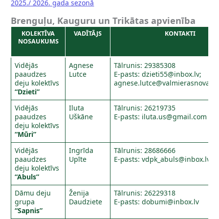
2025./ 2026. gada sezonā
Brenguļu, Kauguru un Trikātas apvienība
KOLEKTĪVA
VADĪTĀJS
KONTAKTI
NOSAUKUMS
Vidējās
Agnese
Tālrunis: 29385308
paaudzes
Lutce
E-pasts:
dzieti55@inbox.lv
;
deju kolektīvs
agnese.lutce@valmierasnovads.
“Dzieti”
Vidējās
Iluta
Tālrunis: 26219735
paaudzes
Uškāne
E-pasts:
iluta.us@gmail.com
deju kolektīvs
“Mūri”
Vidējās
Ingrīda
Tālrunis: 28686666
paaudzes
Upīte
E-pasts:
vdpk_abuls@inbox.lv
deju kolektīvs
“Abuls”
Dāmu deju
Ženija
Tālrunis: 26229318
grupa
Daudziete
E-pasts:
dobumi@inbox.lv
“Sapnis”