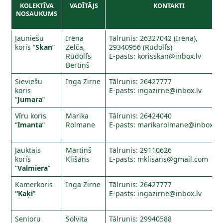
KOLEKTĪVA
VADĪTĀJS
KONTAKTI
NOSAUKUMS
Jauniešu
Irēna
Tālrunis: 26327042 (Irēna),
koris “
Skan
”
Zelča,
29340956 (Rūdolfs)
Rūdolfs
E-pasts:
korisskan@inbox.lv
Bērtiņš
Sieviešu
Inga Zirne
Tālrunis: 26427777
koris
E-pasts:
ingazirne@inbox.lv
“
Jumara
”
Vīru koris
Marika
Tālrunis: 26424040
“
Imanta
”
Rolmane
E-pasts:
marikarolmane@inbox.lv
Jauktais
Mārtiņš
Tālrunis: 29110626
koris
Klišāns
E-pasts:
mklisans@gmail.com
“
Valmiera
”
Kamerkoris
Inga Zirne
Tālrunis: 26427777
“Kaķi
”
E-pasts:
ingazirne@inbox.lv
Senioru
Solvita
Tālrunis: 29940588