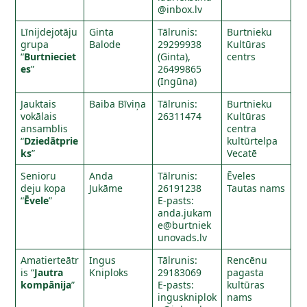
@inbox.lv
Līnijdejotāju
Ginta
Tālrunis:
Burtnieku
grupa
Balode
29299938
Kultūras
“
Burtnieciet
(Ginta),
centrs
es
”
26499865
(Ingūna)
Jauktais
Baiba Bīviņa
Tālrunis:
Burtnieku
vokālais
26311474
Kultūras
ansamblis
centra
“
Dziedātprie
kultūrtelpa
ks
”
Vecatē
Senioru
Anda
Tālrunis:
Ēveles
deju kopa
Jukāme
26191238
Tautas nams
“
Ēvele
”
E-pasts:
anda.jukam
e@burtniek
unovads.lv
Amatierteātr
Ingus
Tālrunis:
Rencēnu
is “
Jautra
Kniploks
29183069
pagasta
kompānija
”
E-pasts:
kultūras
inguskniplok
nams