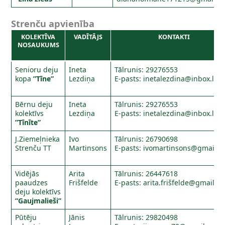
Strenču apvienība
KOLEKTĪVA
VADĪTĀJS
KONTAKTI
NOSAUKUMS
Senioru deju
Ineta
Tālrunis: 29276553
kopa
”Tīne”
Lezdiņa
E-pasts:
inetalezdina@inbox.lv
Bērnu deju
Ineta
Tālrunis: 29276553
kolektīvs
Lezdiņa
E-pasts:
inetalezdina@inbox.lv
”Tīnīte”
J.Ziemeļnieka
Ivo
Tālrunis: 26790698
Strenču TT
Martinsons
E-pasts:
ivomartinsons@gmail.c
Vidējās
Arita
Tālrunis: 26447618
paaudzes
Frišfelde
E-pasts: arita.friš
felde@gmail.c
deju kolektīvs
“Gaujmalieši”
Pūtēju
Jānis
Tālrunis: 29820498