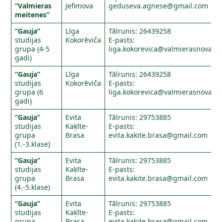
“Valmieras
Jefimova
geduseva.agnese@gmail.com
meitenes”
“Gauja”
Līga
Tālrunis: 26439258
studijas
Kokorēviča
E-pasts:
grupa (4-5
liga.kokorevica@valmierasnovads.
gadi)
“Gauja”
Līga
Tālrunis: 26439258
studijas
Kokorēviča
E-pasts:
grupa (6
liga.kokorevica@valmierasnovads.
gadi)
“Gauja”
Evita
Tālrunis: 29753885
studijas
Kaķīte-
E-pasts:
grupa
Brasa
evita.kakite.brasa@gmail.com
(1.-3.klase)
“Gauja”
Evita
Tālrunis: 29753885
studijas
Kaķīte-
E-pasts:
grupa
Brasa
evita.kakite.brasa@gmail.com
(4.-5.klase)
“Gauja”
Evita
Tālrunis: 29753885
studijas
Kaķīte-
E-pasts:
grupa
Brasa
evita.kakite.brasa@gmail.com