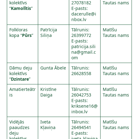
kolektīvs
27078182
Tautas nams
“
Kamolītis
”
E-pasts:
dacerulle@i
nbox.lv
Folkloras
Patrīcija
Tālrunis:
Matīšu
kopa “
Pūrs
”
Siliņa
26399772
Tautas nams
E-pasts:
patricija.sili
na@gmail.c
om
Dāmu deju
Gunta Ābele
Tālrunis:
Matīšu
kolektīvs
26628558
Tautas nams
“
Dzintare
”
Amatierteātr
Kristīne
Tālrunis:
Matīšu
is
Daiga
26042753
Tautas nams
E-pasts:
kriksene16@
inbox.lv
Vidējās
Iveta
Tālrunis:
Matīšu
paaudzes
Kļaviņa
26494541
Tautas nams
deju
E-pasts:
kolektīvs
iveta_klavina