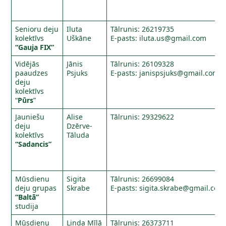
Senioru deju
Iluta
Tālrunis: 26219735
kolektīvs
Uškāne
E-pasts:
iluta.us@gmail.com
“Gauja FIX”
Vidējās
Jānis
Tālrunis: 26109328
paaudzes
Psjuks
E-pasts:
janispsjuks@gmail.com
deju
kolektīvs
“
Pūrs
”
Jauniešu
Alise
Tālrunis: 29329622
deju
Dzērve-
kolektīvs
Tāluda
“Sadancis”
Mūsdienu
Sigita
Tālrunis: 26699084
deju grupas
Skrabe
E-pasts:
sigita.skrabe@gmail.com
“Baltā”
studija
Mūsdienu
Linda Mīļā
Tālrunis: 26373711