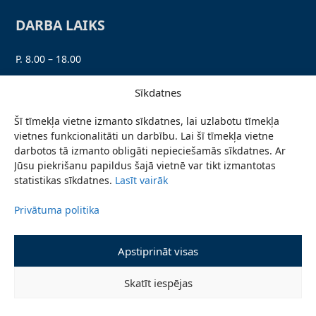
DARBA LAIKS
P. 8.00 – 18.00
O. 8.00 – 17.00
Sīkdatnes
T. 8.00 – 17.00
Šī tīmekļa vietne izmanto sīkdatnes, lai uzlabotu tīmekļa
C. 8.00 – 17.00
vietnes funkcionalitāti un darbību. Lai šī tīmekļa vietne
Pk. 8.00 – 16.00
darbotos tā izmanto obligāti nepieciešamās sīkdatnes. Ar
Jūsu piekrišanu papildus šajā vietnē var tikt izmantotas
statistikas sīkdatnes.
Lasīt vairāk
SEKO MUMS
Privātuma politika
Personas datu aizsardzība
Apstiprināt visas
Lapas karte
Skatīt iespējas
Ziņo par problēmu