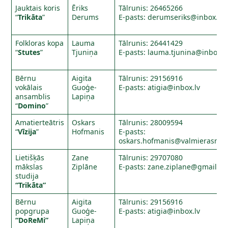
Jauktais koris
Ēriks
Tālrunis: 26465266
“
Trikāta
”
Derums
E-pasts:
derumseriks@inbox.lv
Folkloras kopa
Lauma
Tālrunis: 26441429
“
Stutes
”
Tjuniņa
E-pasts:
lauma.tjunina@inbox.l
Bērnu
Aigita
Tālrunis: 29156916
vokālais
Guoģe-
E-pasts:
atigia@inbox.lv
ansamblis
Lapiņa
“
Domino
”
Amatierteātris
Oskars
Tālrunis: 28009594
“
Vīzija
”
Hofmanis
E-pasts:
oskars.hofmanis@valmierasnova
Lietišķās
Zane
Tālrunis: 29707080
mākslas
Ziplāne
E-pasts:
zane.ziplane@gmail.c
studija
“Trikāta”
Bērnu
Aigita
Tālrunis: 29156916
popgrupa
Guoģe-
E-pasts:
atigia@inbox.lv
“DoReMi”
Lapiņa