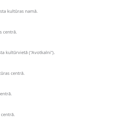
asta kultūras namā.
s centrā.
a kultūrvietā (“Avotkalni”).
tūras centrā.
entrā.
 centrā.