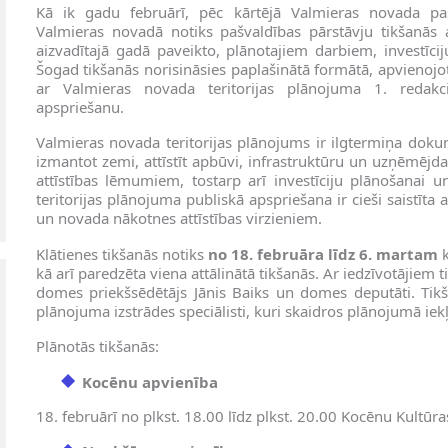
Kā ik gadu februārī, pēc kārtējā Valmieras novada paš
Valmieras novadā notiks pašvaldības pārstāvju tikšanās a
aizvadītajā gadā paveikto, plānotajiem darbiem, investīcij
Šogad tikšanās norisināsies paplašinātā formātā, apvienojo
ar Valmieras novada teritorijas plānojuma 1. redakc
apspriešanu.
Valmieras novada teritorijas plānojums ir ilgtermiņa doku
izmantot zemi, attīstīt apbūvi, infrastruktūru un uzņēmējd
attīstības lēmumiem, tostarp arī investīciju plānošanai u
teritorijas plānojuma publiskā apspriešana ir cieši saistīt
un novada nākotnes attīstības virzieniem.
Klātienes tikšanās notiks
no 18. februāra līdz 6. martam
k
kā arī paredzēta viena attālinātā tikšanās. Ar iedzīvotājiem
domes priekšsēdētājs Jānis Baiks un domes deputāti. Tikšan
plānojuma izstrādes speciālisti, kuri skaidros plānojumā iek
Plānotās tikšanās:
Kocēnu apvienība
18. februārī no plkst. 18.00 līdz plkst. 20.00 Kocēnu Kultūr