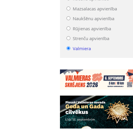
Mazsalacas apvienība
Naukšēnu apvienība
Rūjienas apvienība
Strenču apvienība
Valmiera