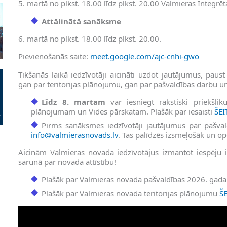
5. martā no plkst. 18.00 līdz plkst. 20.00 Valmieras Integrēta
Attālinātā sanāksme
6. martā no plkst. 18.00 līdz plkst. 20.00.
Pievienošanās saite:
meet.google.com/ajc-cnhi-gwo
Tikšanās laikā iedzīvotāji aicināti uzdot jautājumus, paus
gan par teritorijas plānojumu, gan par pašvaldības darbu u
Līdz 8. martam
var iesniegt rakstiski priekšlik
plānojumam un Vides pārskatam. Plašāk par iesaisti
ŠEI
Pirms sanāksmes iedzīvotāji jautājumus par pašvald
info@valmierasnovads.lv
. Tas palīdzēs izsmeļošāk un ope
Aicinām Valmieras novada iedzīvotājus izmantot iespēju 
sarunā par novada attīstību!
Plašāk par Valmieras novada pašvaldības 2026. gad
Plašāk par Valmieras novada teritorijas plānojumu
ŠE