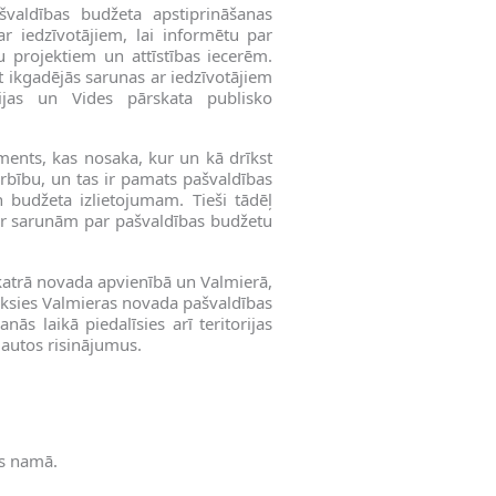
valdības budžeta apstiprināšanas
r iedzīvotājiem, lai informētu par
u projektiem un attīstības iecerēm.
t ikgadējās sarunas ar iedzīvotājiem
ijas un Vides pārskata publisko
ments, kas nosaka, kur un kā drīkst
arbību, un tas ir pamats pašvaldības
n budžeta izlietojumam. Tieši tādēļ
a ar sarunām par pašvaldības budžetu
atrā novada apvienībā un Valmierā,
 tiksies Valmieras novada pašvaldības
ās laikā piedalīsies arī teritorijas
ļautos risinājumus.
as namā.