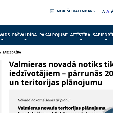
NORIŠU KALENDĀRS
A
A
VADS
PAŠVALDĪBA
PAKALPOJUMI
ATTĪSTĪBA
SABIEDRĪ
/
SABIEDRĪBA
Valmieras novadā notiks ti
iedzīvotājiem – pārrunās 2
un teritorijas plānojumu