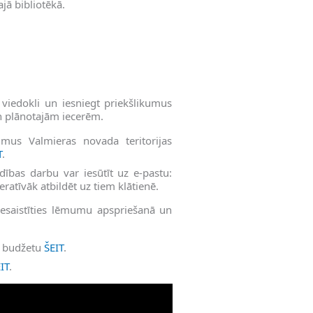
jā bibliotēkā.
t viedokli un iesniegt priekšlikumus
n plānotajām iecerēm.
umus Valmieras novada teritorijas
T
.
ības darbu var iesūtīt uz e-pastu:
ratīvāk atbildēt uz tiem klātienē.
iesaistīties lēmumu apspriešanā un
a budžetu
ŠEIT
.
IT
.