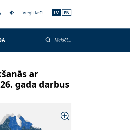
A
Viegli lasīt
LV
EN
Meklēt...
BA
kšanās ar
026. gada darbus