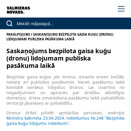
/
PAKALPOJUMI
SASKAŅOJUMS BEZPILOTA GAISA KUĢU (DRONU)
LIDOJUMAM PUBLISKA PASĀKUMA LAIKĀ
Saskaņojums bezpilota gaisa kuģu
(dronu) lidojumam publiska
pasākuma laikā
Bezpilota gaisa kuģus jeb dronus izmanto arvien biežāk,
tostarp arī publiskos pasākumos. Nereti pasākumu laikā
konstatē vairākus lidojošus dronus. Lai izvairītos no
negadījumiem un apziņotu par drošību atbildīgos
dienestus, drona izmantošana pasākumu laikā pašvaldībās
teritorijā jāsaskaņo ar pašvaldību.
Dronus drīkst pilotēt apmācītas personas, ievērojot
Ministru kabineta 23.04.2024. noteikumus Nr.248 “Bezpilota
gaisa kuģu lidojumu noteikumi”
.