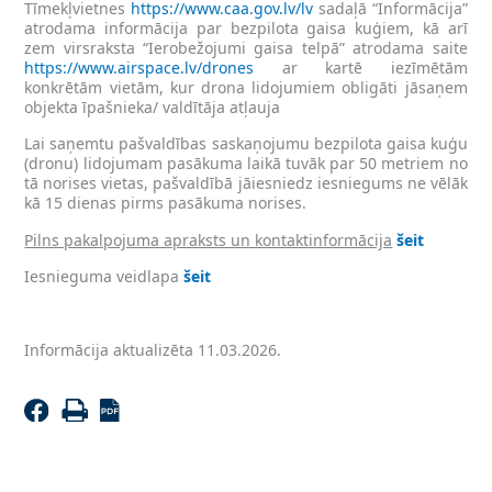
Tīmekļvietnes
https://www.caa.gov.lv/lv
sadaļā “Informācija”
atrodama informācija par bezpilota gaisa kuģiem, kā arī
zem virsraksta “Ierobežojumi gaisa telpā” atrodama saite
https://www.airspace.lv/drones
ar kartē iezīmētām
konkrētām vietām, kur drona lidojumiem obligāti jāsaņem
objekta īpašnieka/ valdītāja atļauja
Lai saņemtu pašvaldības saskaņojumu bezpilota gaisa kuģu
(dronu) lidojumam pasākuma laikā tuvāk par 50 metriem no
tā norises vietas, pašvaldībā jāiesniedz iesniegums ne vēlāk
kā 15 dienas pirms pasākuma norises.
Pilns pakalpojuma apraksts un kontaktinformācija
šeit
Iesnieguma veidlapa
šeit
Informācija aktualizēta 11.03.2026.