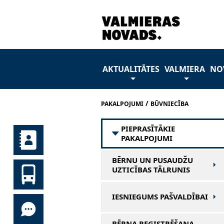
AKTUALITĀTES
VALMIERA
NO
/
PAKALPOJUMI
BŪVNIECĪBA
PIEPRASĪTĀKIE
PAKALPOJUMI
BĒRNU UN PUSAUDŽU
UZTICĪBAS TĀLRUNIS
IESNIEGUMS PAŠVALDĪBAI
BĒRNA REĢISTRĒŠANA