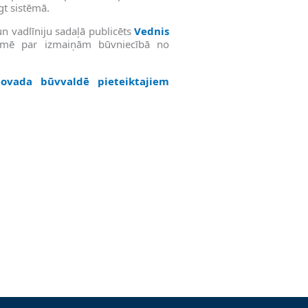
gt sistēmā.
n vadlīniju sadaļā publicēts
Vednis
ormē par izmaiņām būvniecībā no
novada būvvaldē pieteiktajiem