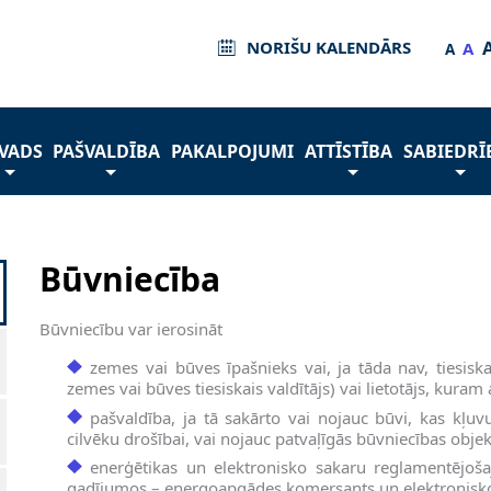
NORIŠU KALENDĀRS
A
A
VADS
PAŠVALDĪBA
PAKALPOJUMI
ATTĪSTĪBA
SABIEDRĪ
Būvniecība
Būvniecību var ierosināt
zemes vai būves īpašnieks vai, ja tāda nav, tiesiska
zemes vai būves tiesiskais valdītājs) vai lietotājs, kuram
pašvaldība, ja tā sakārto vai nojauc būvi, kas kļ
cilvēku drošībai, vai nojauc patvaļīgās būvniecības objek
enerģētikas un elektronisko sakaru reglamentējoša
gadījumos – energoapgādes komersants un elektronisk