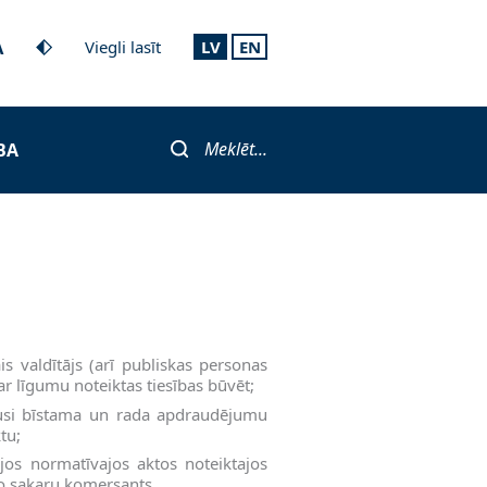
A
Viegli lasīt
LV
EN
Meklēt...
BA
is valdītājs (arī publiskas personas
 ar līgumu noteiktas tiesības būvēt;
uvusi bīstama un rada apdraudējumu
tu;
jos normatīvajos aktos noteiktajos
o sakaru komersants.