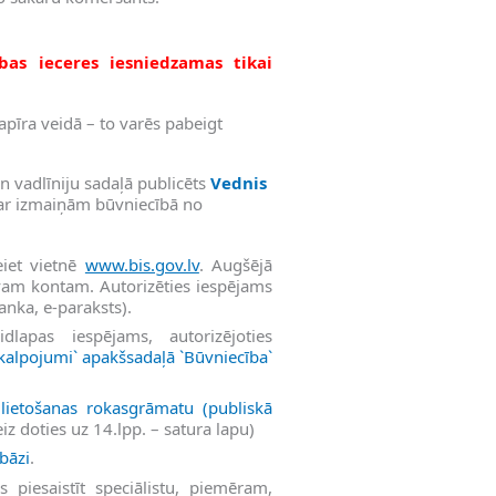
bas ieceres iesniedzamas tikai
apīra veidā – to varēs pabeigt
 vadlīniju sadaļā publicēts
Vednis
par izmaiņām būvniecībā no
eiet vietnē
www.bis.gov.lv
. Augšējā
savam kontam. Autorizēties iespējams
banka, e-paraksts).
idlapas iespējams, autorizējoties
kalpojumi` apakšsadaļā `Būvniecība`
lietošanas rokasgrāmatu (publiskā
z doties uz 14.lpp. – satura lapu)
bāzi
.
 piesaistīt speciālistu, piemēram,