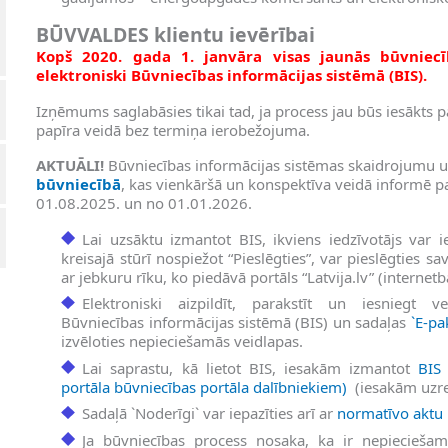
BŪVVALDES klientu ievērībai
Kopš 2020. gada 1. janvāra visas jaunās būvniecī
elektroniski Būvniecības informācijas sistēmā (BIS).
Izņēmums saglabāsies tikai tad, ja process jau būs iesākts p
papīra veidā bez termiņa ierobežojuma.
AKTUĀLI!
Būvniecības informācijas sistēmas skaidrojumu un
būvniecībā
, kas vienkāršā un konspektīva veidā informē 
01.08.2025. un no 01.01.2026.
Lai uzsāktu izmantot BIS, ikviens iedzīvotājs var i
kreisajā stūrī nospiežot “Pieslēgties”, var pieslēgties 
ar jebkuru rīku, ko piedāvā portāls “Latvija.lv” (internet
Elektroniski aizpildīt, parakstīt un iesniegt ve
Būvniecības informācijas sistēmā (BIS) un sadaļas
`E-pa
izvēloties nepieciešamās veidlapas.
Lai saprastu, kā lietot BIS, iesakām izmantot
BIS 
portāla būvniecības portāla dalībniekiem)
(iesakām uzrei
Sadaļā `Noderīgi` var iepazīties arī ar
normatīvo aktu 
Ja būvniecības process nosaka, ka ir nepieciešams