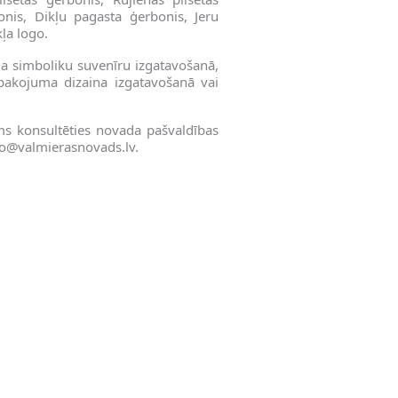
onis, Dikļu pagasta ģerbonis, Jeru
ļa logo.
ada simboliku suvenīru izgatavošanā,
epakojuma dizaina izgatavošanā vai
s konsultēties novada pašvaldības
fo@valmierasnovads.lv
.