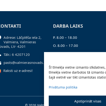
KONTAKTI
DARBA LAIKS
Adrese: Lāčplēša iela 2,
P. 8.00 – 18.00
Valmiera, Valmieras
O. 8.00 – 17.00
ovads, LV- 4201
T. 8.00 – 17.00
Tālr.: 6 4207120
C. 8.00 – 17.00
pasts@valmierasnovads.lv
Šī tīmekļa vietne izmanto sīkdatnes, 
Pk. 8.00 – 16.00
Raksti uz e-adresi!
tīmekļa vietne darbotos tā izmanto 
šajā vietnē var tikt izmantotas stati
Privātuma politika
Apstiprināt visas
© 2026 Valmieras novada pašvaldība