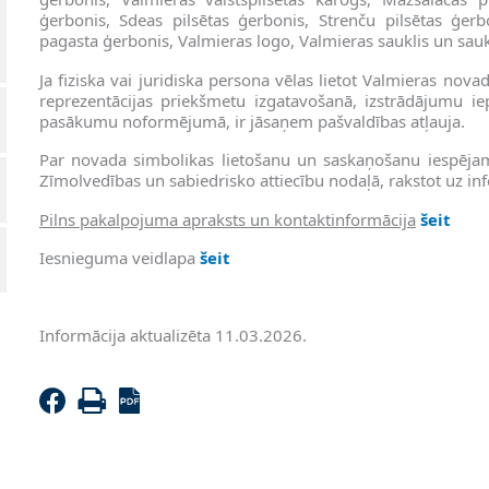
ģerbonis, Sdeas pilsētas ģerbonis, Strenču pilsētas ģerb
pagasta ģerbonis, Valmieras logo, Valmieras sauklis un sauk
Ja fiziska vai juridiska persona vēlas lietot Valmieras nov
reprezentācijas priekšmetu izgatavošanā, izstrādājumu i
pasākumu noformējumā, ir jāsaņem pašvaldības atļauja.
Par novada simbolikas lietošanu un saskaņošanu iespējam
Zīmolvedības un sabiedrisko attiecību nodaļā, rakstot uz
in
Pilns pakalpojuma apraksts un kontaktinformācija
šeit
Iesnieguma veidlapa
šeit
Informācija aktualizēta 11.03.2026.