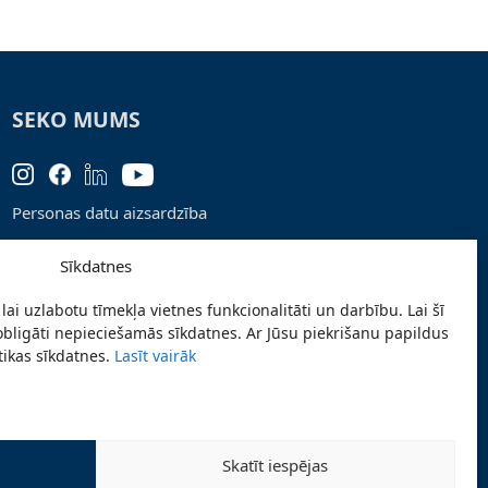
SEKO MUMS
Personas datu aizsardzība
Lapas karte
Sīkdatnes
Ziņo par problēmu
lai uzlabotu tīmekļa vietnes funkcionalitāti un darbību. Lai šī
Pieteikties jaunumiem
obligāti nepieciešamās sīkdatnes. Ar Jūsu piekrišanu papildus
stikas sīkdatnes.
Lasīt vairāk
Piekļūstamības paziņojums
Skatīt iespējas