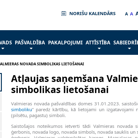
NORIŠU KALENDĀRS
A
A
VADS
PAŠVALDĪBA
PAKALPOJUMI
ATTĪSTĪBA
SABIEDRĪ
ALMIERAS NOVADA SIMBOLIKAS LIETOŠANAI
Atļaujas saņemšana Valmie
simbolikas lietošanai
Valmieras novada pašvaldības domes 31.01.2023. saistoši
simboliku
” paredz kārtību, kā lietojami un izgatavojami n
(pilsētu, pagastu) simboli.
Saistošajos noteikumos ietverti tādi Valmieras novada
ģerbonis, novada logo, novada simbols, novada sauklis un s
ģerbonis, Valmieras valstspilsētas karogs, Mazsalacas pi