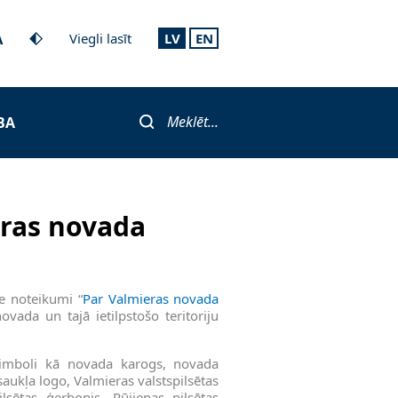
A
Viegli lasīt
LV
EN
Meklēt...
BA
ras novada
e noteikumi “
Par Valmieras novada
ovada un tajā ietilpstošo teritoriju
 simboli kā novada karogs, novada
aukļa logo, Valmieras valstspilsētas
lsētas ģerbonis, Rūjienas pilsētas