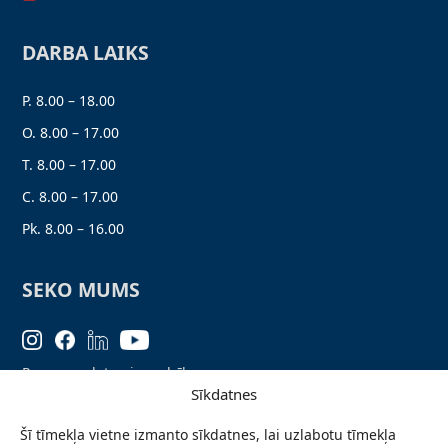
DARBA LAIKS
P. 8.00 – 18.00
O. 8.00 – 17.00
T. 8.00 – 17.00
C. 8.00 – 17.00
Pk. 8.00 – 16.00
SEKO MUMS
Personas datu aizsardzība
Sīkdatnes
Lapas karte
Šī tīmekļa vietne izmanto sīkdatnes, lai uzlabotu tīmekļa
Ziņo par problēmu