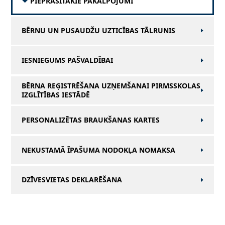
PIEPRASĪTĀKIE PAKALPOJUMI
BĒRNU UN PUSAUDŽU UZTICĪBAS TĀLRUNIS
IESNIEGUMS PAŠVALDĪBAI
BĒRNA REĢISTRĒŠANA UZŅEMŠANAI PIRMSSKOLAS
IZGLĪTĪBAS IESTĀDĒ
PERSONALIZĒTAS BRAUKŠANAS KARTES
NEKUSTAMĀ ĪPAŠUMA NODOKĻA NOMAKSA
DZĪVESVIETAS DEKLARĒŠANA