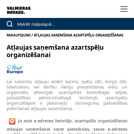
/
PAKALPOJUMI
ATĻAUJAS SAŅEMŠANA AZARTSPĒĻU ORGANIZĒŠANAI
Atļaujas saņemšana azartspēļu
organizēšanai
Lai saņemtu atļauju atvērt kazino, spēļu zāli, bingo zāli,
totalizatoru vai derību likmju pieņemšanas vietu un
organizētu attiecīgās azartspēles konkrētajās telpās
pašvaldības administratīvajā teritorijā, azartspēļu
organizētājam ir jāiesniedz iesniegumu pašvaldības
piekrišanas atļaujas saņemšanai.
Ja esat e-adreses lietotājs, azartspēļu organizēšanas
atļaujas saņemšanai
varat pieteikties, savas e-adreses