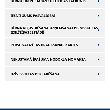
BĒRNU UN PUSAUDŽU UZTICĪBAS TĀLRUNIS
IESNIEGUMS PAŠVALDĪBAI
BĒRNA REĢISTRĒŠANA UZŅEMŠANAI PIRMSSKOLAS
IZGLĪTĪBAS IESTĀDĒ
PERSONALIZĒTAS BRAUKŠANAS KARTES
NEKUSTAMĀ ĪPAŠUMA NODOKĻA NOMAKSA
DZĪVESVIETAS DEKLARĒŠANA