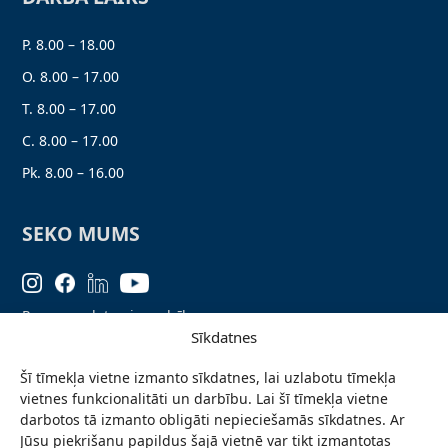
P. 8.00 – 18.00
O. 8.00 – 17.00
T. 8.00 – 17.00
C. 8.00 – 17.00
Pk. 8.00 – 16.00
SEKO MUMS
Personas datu aizsardzība
Sīkdatnes
Lapas karte
Šī tīmekļa vietne izmanto sīkdatnes, lai uzlabotu tīmekļa
Ziņo par problēmu
vietnes funkcionalitāti un darbību. Lai šī tīmekļa vietne
Pieteikties jaunumiem
darbotos tā izmanto obligāti nepieciešamās sīkdatnes. Ar
Jūsu piekrišanu papildus šajā vietnē var tikt izmantotas
Piekļūstamības paziņojums