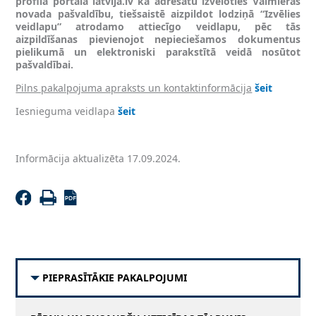
profilā portālā latvija.lv kā adresātu izvēloties Valmieras
novada pašvaldību, tiešsaistē aizpildot lodziņā “Izvēlies
veidlapu” atrodamo attiecīgo veidlapu, pēc tās
aizpildīšanas pievienojot nepieciešamos dokumentus
pielikumā un elektroniski parakstītā veidā nosūtot
pašvaldībai.
Pilns pakalpojuma apraksts un kontaktinformācija
šeit
Iesnieguma veidlapa
šeit
Informācija aktualizēta 17.09.2024.
PIEPRASĪTĀKIE PAKALPOJUMI