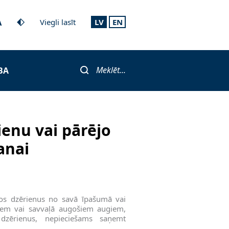
A
Viegli lasīt
LV
EN
Meklēt...
BA
ienu vai pārējo
anai
skos dzērienus no savā īpašumā vai
iem vai savvaļā augošiem augiem,
 dzērienus, nepieciešams saņemt