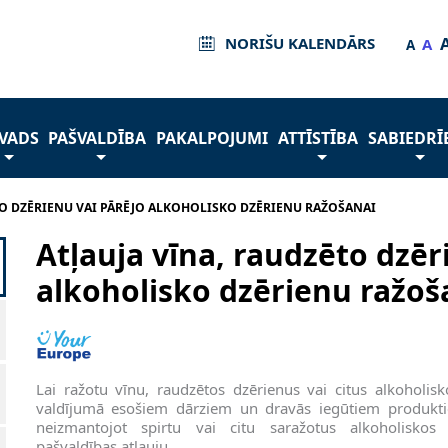
NORIŠU KALENDĀRS
A
A
VADS
PAŠVALDĪBA
PAKALPOJUMI
ATTĪSTĪBA
SABIEDRĪ
TO DZĒRIENU VAI PĀRĒJO ALKOHOLISKO DZĒRIENU RAŽOŠANAI
Atļauja vīna, raudzēto dzēr
alkoholisko dzērienu ražoš
Lai ražotu vīnu, raudzētos dzērienus vai citus alkoholi
valdījumā esošiem dārziem un dravās iegūtiem produkt
neizmantojot spirtu vai citu saražotus alkoholiskos
pašvaldības atļauju.