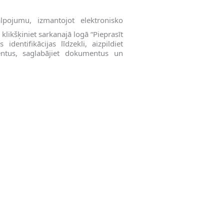
lpojumu, izmantojot elektronisko
likšķiniet sarkanajā logā “Pieprasīt
 identifikācijas līdzekli, aizpildiet
entus, saglabājiet dokumentus un