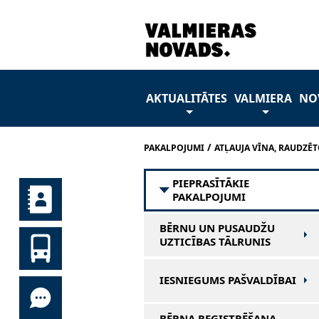
AKTUALITĀTES
VALMIERA
NO
/
PAKALPOJUMI
ATĻAUJA VĪNA, RAUDZĒ
PIEPRASĪTĀKIE
PAKALPOJUMI
BĒRNU UN PUSAUDŽU
UZTICĪBAS TĀLRUNIS
IESNIEGUMS PAŠVALDĪBAI
BĒRNA REĢISTRĒŠANA