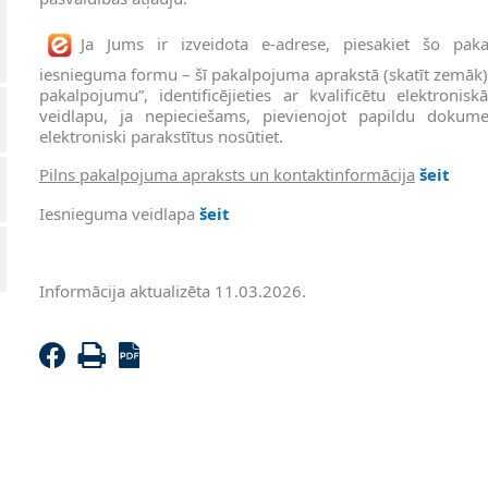
Ja Jums ir izveidota e-adrese, piesakiet šo paka
iesnieguma formu – šī pakalpojuma aprakstā (skatīt zemāk) k
pakalpojumu”, identificējieties ar kvalificētu elektroniskās
veidlapu, ja nepieciešams, pievienojot papildu dokum
elektroniski parakstītus nosūtiet.
Pilns pakalpojuma apraksts un kontaktinformācija
šeit
Iesnieguma veidlapa
šeit
Informācija aktualizēta 11.03.2026.