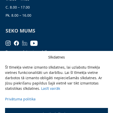
C. 8.00 – 17.00
Pk. 8.00 – 16.00
SEKO MUMS
Personas datu aizsardzība
Sīkdatnes
Lapas karte
Šī tīmekļa vietne izmanto sīkdatnes, lai uzlabotu tīmekļa
Ziņo par problēmu
vietnes funkcionalitāti un darbību. Lai šī tīmekļa vietne
Pieteikties jaunumiem
darbotos tā izmanto obligāti nepieciešamās sīkdatnes. Ar
Jūsu piekrišanu papildus šajā vietnē var tikt izmantotas
Piekļūstamības paziņojums
statistikas sīkdatnes.
Lasīt vairāk
Privātuma politika
© 2026 Valmieras novada pašvaldība