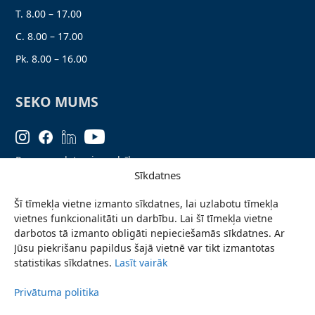
T. 8.00 – 17.00
C. 8.00 – 17.00
Pk. 8.00 – 16.00
SEKO MUMS
Personas datu aizsardzība
Sīkdatnes
Lapas karte
Šī tīmekļa vietne izmanto sīkdatnes, lai uzlabotu tīmekļa
Ziņo par problēmu
vietnes funkcionalitāti un darbību. Lai šī tīmekļa vietne
Pieteikties jaunumiem
darbotos tā izmanto obligāti nepieciešamās sīkdatnes. Ar
Jūsu piekrišanu papildus šajā vietnē var tikt izmantotas
Piekļūstamības paziņojums
statistikas sīkdatnes.
Lasīt vairāk
Privātuma politika