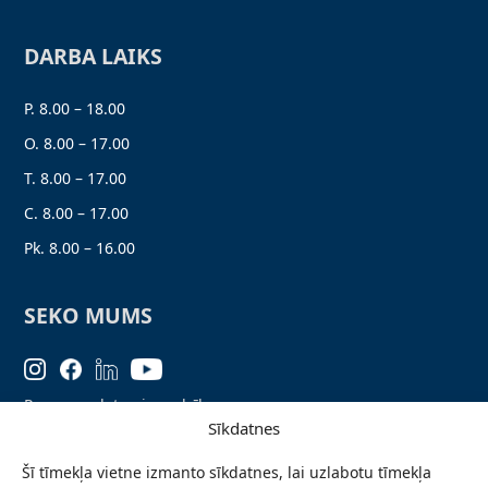
DARBA LAIKS
P. 8.00 – 18.00
O. 8.00 – 17.00
T. 8.00 – 17.00
C. 8.00 – 17.00
Pk. 8.00 – 16.00
SEKO MUMS
Personas datu aizsardzība
Sīkdatnes
Lapas karte
Šī tīmekļa vietne izmanto sīkdatnes, lai uzlabotu tīmekļa
Ziņo par problēmu