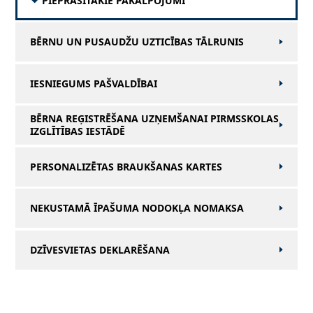
PIEPRASĪTĀKIE PAKALPOJUMI
BĒRNU UN PUSAUDŽU UZTICĪBAS TĀLRUNIS
IESNIEGUMS PAŠVALDĪBAI
BĒRNA REĢISTRĒŠANA UZŅEMŠANAI PIRMSSKOLAS
IZGLĪTĪBAS IESTĀDĒ
PERSONALIZĒTAS BRAUKŠANAS KARTES
NEKUSTAMĀ ĪPAŠUMA NODOKĻA NOMAKSA
DZĪVESVIETAS DEKLARĒŠANA