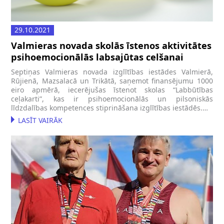
29.10.2021
Valmieras novada skolās īstenos aktivitātes
psihoemocionālās labsajūtas celšanai
Septiņas Valmieras novada izglītības iestādes Valmierā,
Rūjienā, Mazsalacā un Trikātā, saņemot finansējumu 1000
eiro apmērā, iecerējušas īstenot skolas “Labbūtības
ceļakarti”, kas ir psihoemocionālās un pilsoniskās
līdzdalības kompetences stiprināšana izglītības iestādēs.…
LASĪT VAIRĀK