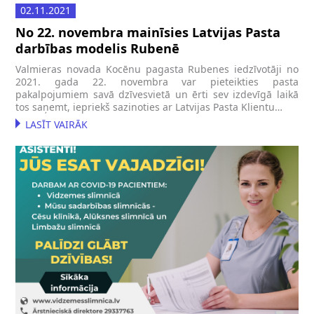
02.11.2021
No 22. novembra mainīsies Latvijas Pasta
darbības modelis Rubenē
Valmieras novada Kocēnu pagasta Rubenes iedzīvotāji no
2021. gada 22. novembra var pieteikties pasta
pakalpojumiem savā dzīvesvietā un ērti sev izdevīgā laikā
tos saņemt, iepriekš sazinoties ar Latvijas Pasta Klientu…
LASĪT VAIRĀK