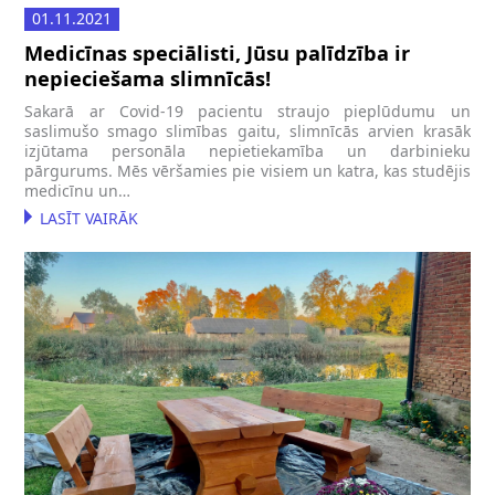
01.11.2021
Medicīnas speciālisti, Jūsu palīdzība ir
nepieciešama slimnīcās!
Sakarā ar Covid-19 pacientu straujo pieplūdumu un
saslimušo smago slimības gaitu, slimnīcās arvien krasāk
izjūtama personāla nepietiekamība un darbinieku
pārgurums. Mēs vēršamies pie visiem un katra, kas studējis
medicīnu un…
LASĪT VAIRĀK