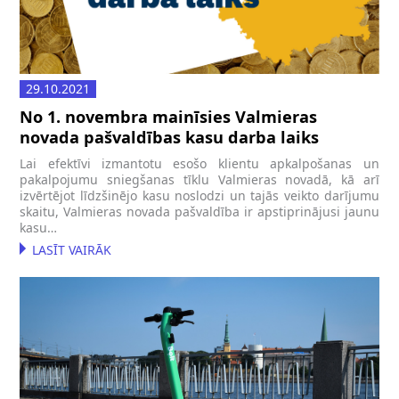
29.10.2021
No 1. novembra mainīsies Valmieras
novada pašvaldības kasu darba laiks
Lai efektīvi izmantotu esošo klientu apkalpošanas un
pakalpojumu sniegšanas tīklu Valmieras novadā, kā arī
izvērtējot līdzšinējo kasu noslodzi un tajās veikto darījumu
skaitu, Valmieras novada pašvaldība ir apstiprinājusi jaunu
kasu…
LASĪT VAIRĀK