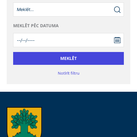
MEKLĒT PĒC DATUMA
Notīrīt filtru