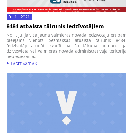
01.11.2021
8484 atbalsta tālrunis iedzīvotājiem
No 1. jūlija visa jaunā Valmieras novada iedzīvotāju ērtībām
pieejams vienots bezmaksas atbalsta tālrunis 8484.
Iedzīvotāji aicināti zvanīt pa šo tālruņa numuru, ja
dzīvesvietā vai Valmieras novada administratīvajā teritorijā
nepieciešama…
LASĪT VAIRĀK