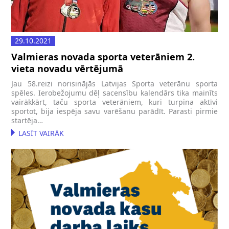
29.10.2021
Valmieras novada sporta veterāniem 2.
vieta novadu vērtējumā
Jau 58.reizi norisinājās Latvijas Sporta veterānu sporta
spēles. Ierobežojumu dēļ sacensību kalendārs tika mainīts
vairākkārt, taču sporta veterāniem, kuri turpina aktīvi
sportot, bija iespēja savu varēšanu parādīt. Parasti pirmie
startēja…
LASĪT VAIRĀK