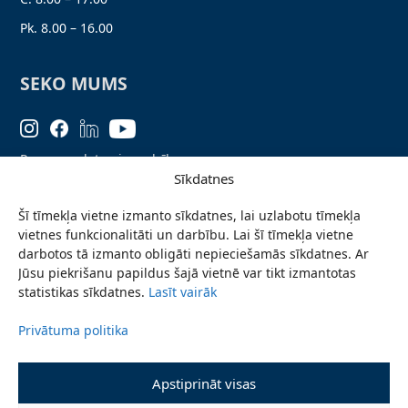
Pk. 8.00 – 16.00
SEKO MUMS
Personas datu aizsardzība
Sīkdatnes
Lapas karte
Šī tīmekļa vietne izmanto sīkdatnes, lai uzlabotu tīmekļa
Ziņo par problēmu
vietnes funkcionalitāti un darbību. Lai šī tīmekļa vietne
Pieteikties jaunumiem
darbotos tā izmanto obligāti nepieciešamās sīkdatnes. Ar
Jūsu piekrišanu papildus šajā vietnē var tikt izmantotas
Piekļūstamības paziņojums
statistikas sīkdatnes.
Lasīt vairāk
Privātuma politika
© 2026 Valmieras novada pašvaldība
Apstiprināt visas