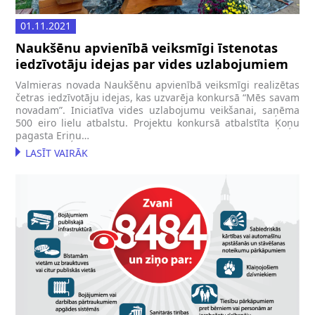
01.11.2021
Naukšēnu apvienībā veiksmīgi īstenotas
iedzīvotāju idejas par vides uzlabojumiem
Valmieras novada Naukšēnu apvienībā veiksmīgi realizētas
četras iedzīvotāju idejas, kas uzvarēja konkursā “Mēs savam
novadam”. Iniciatīva vides uzlabojumu veikšanai, saņēma
500 eiro lielu atbalstu. Projektu konkursā atbalstīta Ķoņu
pagasta Eriņu…
LASĪT VAIRĀK