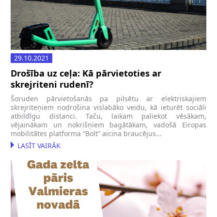
29.10.2021
Drošība uz ceļa: Kā pārvietoties ar
skrejriteni rudenī?
Šoruden pārvietošanās pa pilsētu ar elektriskajiem
skrejriteņiem nodrošina vislabāko veidu, kā ieturēt sociāli
atbildīgu distanci. Taču, laikam paliekot vēsākam,
vējainākam un nokrišņiem bagātākam, vadošā Eiropas
mobilitātes platforma “Bolt” aicina braucējus…
LASĪT VAIRĀK