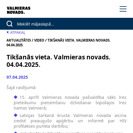
ATPAKAĻ
/
/
AKTUALITĀTES
VIDEO
TIKŠANĀS VIETA. VALMIERAS NOVADS.
04.04.2025.
Tikšanās vieta. Valmieras novads.
04.04.2025.
07.04.2025
Šajā raidījumā:
15. aprīlī Valmieras novada pašvaldība sāks īres
pieteikumu pieņemšanu dzīvošanai topošajos īres
namos Valmierā;
Latvijas Sarkanā krusta Valmieras novada aicina
ziedot pieaugušo apģērbu un informē par HIV
profilakses punkta darbību;