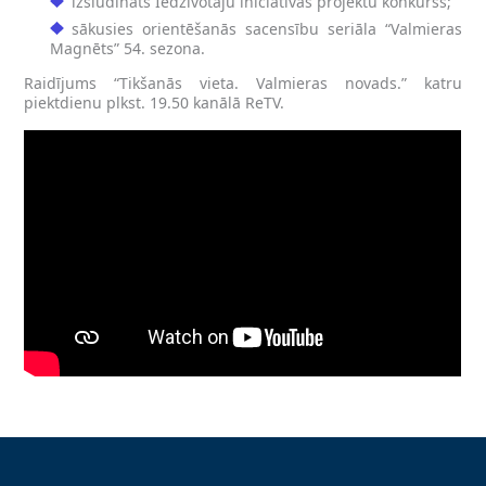
izsludināts Iedzīvotāju iniciatīvas projektu konkurss;
sākusies orientēšanās sacensību seriāla “Valmieras
Magnēts” 54. sezona.
Raidījums “Tikšanās vieta. Valmieras novads.” katru
piektdienu plkst. 19.50 kanālā ReTV.