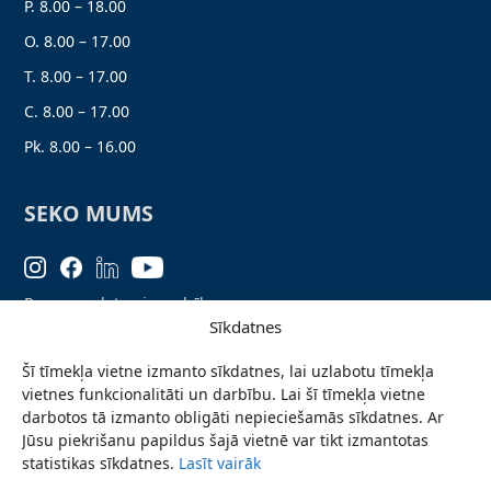
P. 8.00 – 18.00
O. 8.00 – 17.00
T. 8.00 – 17.00
C. 8.00 – 17.00
Pk. 8.00 – 16.00
SEKO MUMS
Personas datu aizsardzība
Sīkdatnes
Lapas karte
Šī tīmekļa vietne izmanto sīkdatnes, lai uzlabotu tīmekļa
Ziņo par problēmu
vietnes funkcionalitāti un darbību. Lai šī tīmekļa vietne
Pieteikties jaunumiem
darbotos tā izmanto obligāti nepieciešamās sīkdatnes. Ar
Jūsu piekrišanu papildus šajā vietnē var tikt izmantotas
Piekļūstamības paziņojums
statistikas sīkdatnes.
Lasīt vairāk