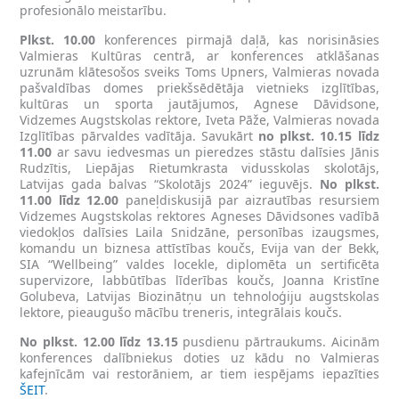
profesionālo meistarību.
Plkst. 10.00
konferences pirmajā daļā, kas norisināsies
Valmieras Kultūras centrā, ar konferences atklāšanas
uzrunām klātesošos sveiks Toms Upners, Valmieras novada
pašvaldības domes priekšsēdētāja vietnieks izglītības,
kultūras un sporta jautājumos, Agnese Dāvidsone,
Vidzemes Augstskolas rektore, Iveta Pāže, Valmieras novada
Izglītības pārvaldes vadītāja. Savukārt
no plkst. 10.15 līdz
11.00
ar savu iedvesmas un pieredzes stāstu dalīsies Jānis
Rudzītis, Liepājas Rietumkrasta vidusskolas skolotājs,
Latvijas gada balvas “Skolotājs 2024” ieguvējs.
No plkst.
11.00 līdz 12.00
paneļdiskusijā par aizrautības resursiem
Vidzemes Augstskolas rektores Agneses Dāvidsones vadībā
viedokļos dalīsies Laila Snidzāne, personības izaugsmes,
komandu un biznesa attīstības koučs, Evija van der Bekk,
SIA “Wellbeing” valdes locekle, diplomēta un sertificēta
supervizore, labbūtības līderības koučs, Joanna Kristīne
Golubeva, Latvijas Biozinātņu un tehnoloģiju augstskolas
lektore, pieaugušo mācību treneris, integrālais koučs.
No plkst. 12.00 līdz 13.15
pusdienu pārtraukums. Aicinām
konferences dalībniekus doties uz kādu no Valmieras
kafejnīcām vai restorāniem, ar tiem iespējams iepazīties
ŠEIT
.