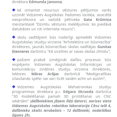
direktora
Edmunda Jansona
;
kā izmantot resursus vēstures pētījumos varēs
uzzināt Vidzemes Augstkolas Padomes locekļa, asociētā
viesprofesora un vadošā pētnieka
Gata Krūmiņa
meistarklasē “Dzimtu vēstures meklējumos: ko piedāvā
datubāzes un citi interneta resursi”;
skolu vadītājiem būs noderīgi apmeklēt Vidzemes
Augstskolas studiju virziena “Arhitektūra un būvniecība”
direktores, Jaunās būvniecības skolas vadītājas
Gunitas
Ķiesneres
darbnīcu “Kā izcelties ar savas skolas zīmolu”;
pašiem praksē izmēģināt dalību procesos būs
iespējams Vidzemes Augstskolas Informācijas un
komunikāciju zinātnes studiju virziena direktores,
lektores
Māras Arājas
darbnīcā “Medijpratības
izlaušanās spēle: vai vari ticēt savām acīm un ausīm”;
Vidzemes Augstskolas Mehatronikas studiju
programmas direktora p.i.
Edgara Skruoda
darbnīca
“3D modelēšanas pamati 3D printēšanai un CNC
iekārtām” (
dalībniekiem jāņem līdzi dators!, norises vieta
Vidzemes Augstskolas robotikas laboratorija Cēsu ielā 4,
dalībnieku skaits ierobežots – 12 dalībnieki, nodarbības
ilgums 2h
).