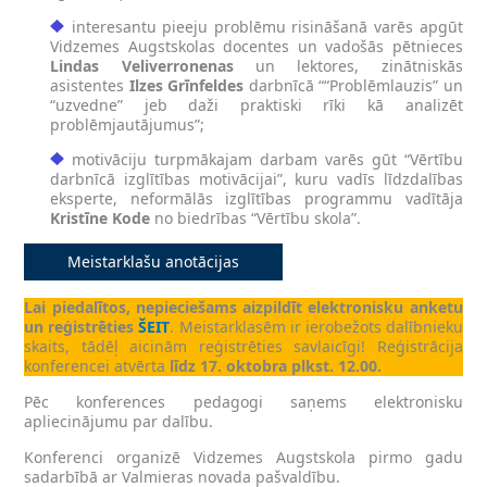
interesantu pieeju problēmu risināšanā varēs apgūt
Vidzemes Augstskolas docentes un vadošās pētnieces
Lindas Veliverronenas
un lektores, zinātniskās
asistentes
Ilzes Grīnfeldes
darbnīcā ““Problēmlauzis” un
“uzvedne” jeb daži praktiski rīki kā analizēt
problēmjautājumus”;
motivāciju turpmākajam darbam varēs gūt “Vērtību
darbnīcā izglītības motivācijai”, kuru vadīs līdzdalības
eksperte, neformālās izglītības programmu vadītāja
Kristīne Kode
no biedrības “Vērtību skola”.
Meistarklašu anotācijas
Lai piedalītos, nepieciešams aizpildīt elektronisku anketu
un reģistrēties
ŠEIT
. Meistarklasēm ir ierobežots dalībnieku
skaits, tādēļ aicinām reģistrēties savlaicīgi! Reģistrācija
konferencei atvērta
līdz 17. oktobra plkst. 12.00.
Pēc konferences pedagogi saņems elektronisku
apliecinājumu par dalību.
Konferenci organizē Vidzemes Augstskola pirmo gadu
sadarbībā ar Valmieras novada pašvaldību.