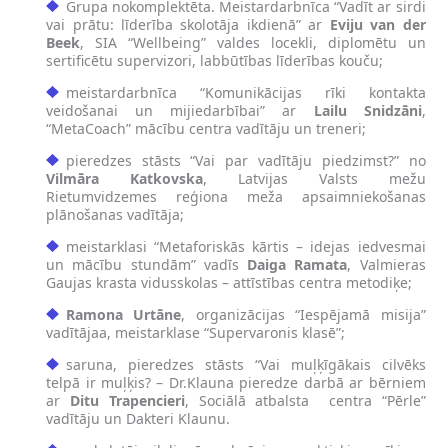
Grupa nokomplektēta. Meistardarbnīca “Vadīt ar sirdi
vai prātu: līderība skolotāja ikdienā” ar
Eviju van der
Beek
, SIA “Wellbeing” valdes locekli, diplomētu un
sertificētu supervizori, labbūtības līderības kouču;
meistardarbnīca “Komunikācijas rīki kontakta
veidošanai un mijiedarbībai” ar
Lailu Snidzāni
,
“MetaCoach” mācību centra vadītāju un treneri;
pieredzes stāsts “Vai par vadītāju piedzimst?” no
Vilmāra Katkovska
, Latvijas Valsts mežu
Rietumvidzemes reģiona meža apsaimniekošanas
plānošanas vadītāja;
meistarklasi “Metaforiskās kārtis – idejas iedvesmai
un mācību stundām” vadīs
Daiga Ramata
, Valmieras
Gaujas krasta vidusskolas – attīstības centra metodiķe;
Ramona Urtāne
, organizācijas “Iespējamā misija”
vadītājaa, meistarklase “Supervaronis klasē”;
saruna, pieredzes stāsts “Vai muļķīgākais cilvēks
telpā ir muļķis? – Dr.Klauna pieredze darbā ar bērniem
ar
Ditu Trapencieri
, Sociālā atbalsta centra “Pērle”
vadītāju un Dakteri Klaunu.