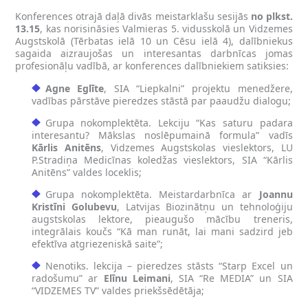
Konferences otrajā daļā divās meistarklašu sesijās
no plkst.
13.15
, kas norisināsies Valmieras 5. vidusskolā un Vidzemes
Augstskolā (Tērbatas ielā 10 un Cēsu ielā 4), dalībniekus
sagaida aizraujošas un interesantas darbnīcas jomas
profesionāļu vadībā, ar konferences dalībniekiem satiksies:
Agne Eglīte
, SIA “Liepkalni” projektu menedžere,
vadības pārstāve pieredzes stāstā par paaudžu dialogu;
Grupa nokomplektēta. Lekciju “Kas saturu padara
interesantu? Mākslas noslēpumainā formula” vadīs
Kārlis Anitēns
, Vidzemes Augstskolas vieslektors, LU
P.Stradiņa Medicīnas koledžas vieslektors, SIA “Kārlis
Anitēns” valdes loceklis;
Grupa nokomplektēta. Meistardarbnīca ar
Joannu
Kristīni Golubevu
, Latvijas Biozinātņu un tehnoloģiju
augstskolas lektore, pieaugušo mācību treneris,
integrālais koučs “Kā man runāt, lai mani sadzird jeb
efektīva atgriezeniskā saite”;
Nenotiks. lekcija – pieredzes stāsts “Starp Excel un
radošumu” ar
Elīnu Leimani
, SIA “Re MEDIA” un SIA
“VIDZEMES TV” valdes priekšsēdētāja;