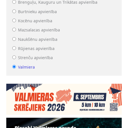
Brenguļu, Kauguru un Trikātas apvienība
Burtnieku apvienība
Kocēnu apvienība
Mazsalacas apvienība
Naukšēnu apvienība
Rūjienas apvienība
Strenču apvienība
Valmiera