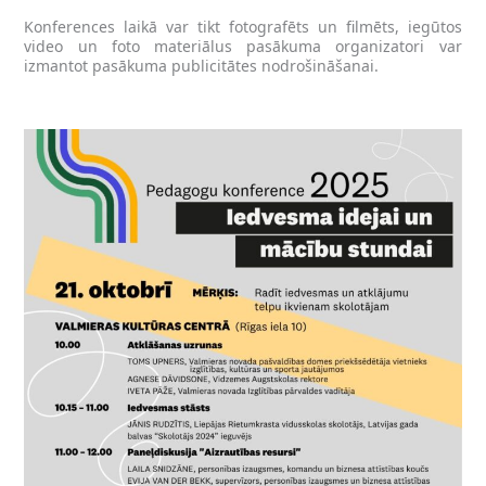
Konferences laikā var tikt fotografēts un filmēts, iegūtos
video un foto materiālus pasākuma organizatori var
izmantot pasākuma publicitātes nodrošināšanai.