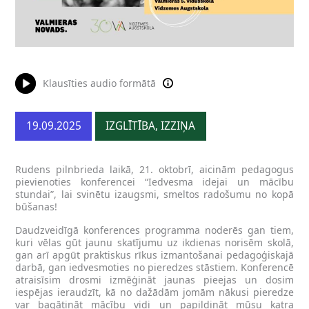
Klausīties audio formātā
19.09.2025
IZGLĪTĪBA, IZZIŅA
Rudens pilnbrieda laikā, 21. oktobrī, aicinām pedagogus
pievienoties konferencei “Iedvesma idejai un mācību
stundai”, lai svinētu izaugsmi, smeltos radošumu no kopā
būšanas!
Daudzveidīgā konferences programma noderēs gan tiem,
kuri vēlas gūt jaunu skatījumu uz ikdienas norisēm skolā,
gan arī apgūt praktiskus rīkus izmantošanai pedagoģiskajā
darbā, gan iedvesmoties no pieredzes stāstiem. Konferencē
atraisīsim drosmi izmēģināt jaunas pieejas un dosim
iespējas ieraudzīt, kā no dažādām jomām nākusi pieredze
var bagātināt mācību vidi un papildināt mūsu katra