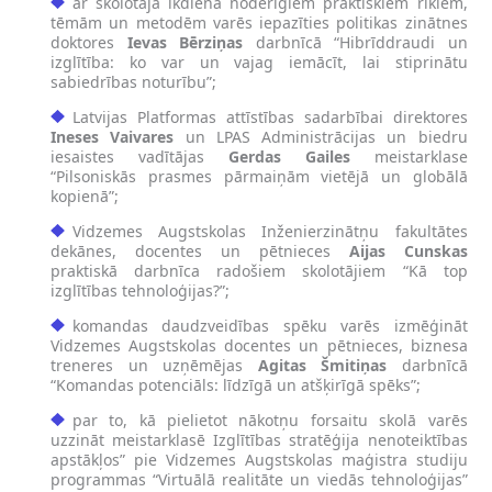
ar skolotāja ikdienā noderīgiem praktiskiem rīkiem,
tēmām un metodēm varēs iepazīties politikas zinātnes
doktores
Ievas Bērziņas
darbnīcā “Hibrīddraudi un
izglītība: ko var un vajag iemācīt, lai stiprinātu
sabiedrības noturību”;
Latvijas Platformas attīstības sadarbībai direktores
Ineses Vaivares
un LPAS Administrācijas un biedru
iesaistes vadītājas
Gerdas Gailes
meistarklase
“Pilsoniskās prasmes pārmaiņām vietējā un globālā
kopienā”;
Vidzemes Augstskolas Inženierzinātņu fakultātes
dekānes, docentes un pētnieces
Aijas Cunskas
praktiskā darbnīca radošiem skolotājiem “Kā top
izglītības tehnoloģijas?”;
komandas daudzveidības spēku varēs izmēģināt
Vidzemes Augstskolas docentes un pētnieces, biznesa
treneres un uzņēmējas
Agitas Šmitiņas
darbnīcā
“Komandas potenciāls: līdzīgā un atšķirīgā spēks”;
par to, kā pielietot nākotņu forsaitu skolā varēs
uzzināt meistarklasē Izglītības stratēģija nenoteiktības
apstākļos” pie Vidzemes Augstskolas maģistra studiju
programmas “Virtuālā realitāte un viedās tehnoloģijas”