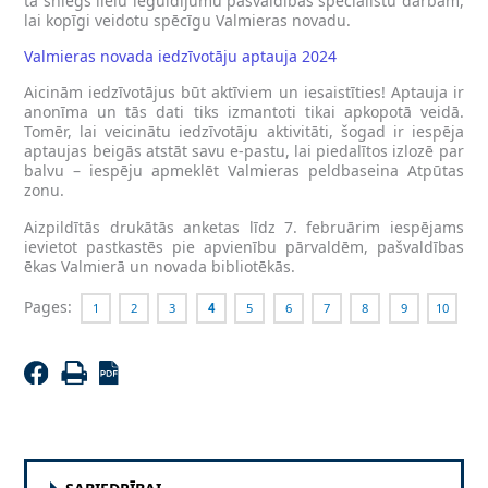
tā sniegs lielu ieguldījumu pašvaldības speciālistu darbam,
lai kopīgi veidotu spēcīgu Valmieras novadu.
Valmieras novada iedzīvotāju aptauja 2024
Aicinām iedzīvotājus būt aktīviem un iesaistīties! Aptauja ir
anonīma un tās dati tiks izmantoti tikai apkopotā veidā.
Tomēr, lai veicinātu iedzīvotāju aktivitāti, šogad ir iespēja
aptaujas beigās atstāt savu e-pastu, lai piedalītos izlozē par
balvu – iespēju apmeklēt Valmieras peldbaseina Atpūtas
zonu.
Aizpildītās drukātās anketas līdz 7. februārim iespējams
ievietot pastkastēs pie apvienību pārvaldēm, pašvaldības
ēkas Valmierā un novada bibliotēkās.
Pages:
1
2
3
4
5
6
7
8
9
10