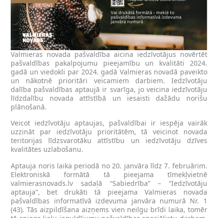
Valmieras novada pašvaldība aicina iedzīvotājus novērtēt
pašvaldības pakalpojumu pieejamību un kvalitāti 2024.
gadā un viedokli par 2024. gadā Valmieras novadā paveikto
un nākotnē prioritāri veicamiem darbiem. Iedzīvotāju
dalība pašvaldības aptaujā ir svarīga, jo veicina iedzīvotāju
līdzdalību novada attīstībā un iesaisti dažādu norišu
plānošanā.
Veicot iedzīvotāju aptaujas, pašvaldībai ir iespēja vairāk
uzzināt par iedzīvotāju prioritātēm, tā veicinot novada
teritorijas līdzsvarotāku attīstību un iedzīvotāju dzīves
kvalitātes uzlabošanu.
Aptauja noris laika periodā no 20. janvāra līdz 7. februārim.
Elektroniskā formātā tā pieejama tīmekļvietnē
valmierasnovads.lv sadaļā “Sabiedrība” – “Iedzīvotāju
aptauja”, bet drukāti tā pieejama Valmieras novada
pašvaldības informatīvā izdevuma janvāra numurā Nr. 1
(43). Tās aizpildīšana aizņems vien neilgu brīdi laika, tomēr