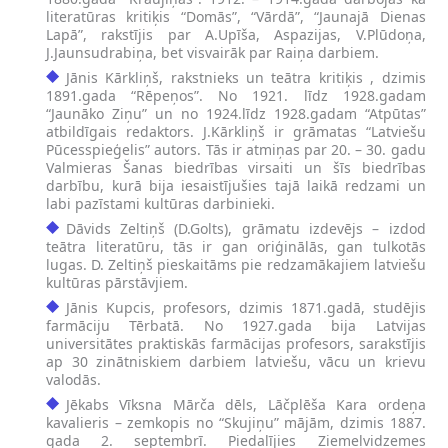
literatūras kritiķis “Domās”, “Vārdā”, “Jaunajā Dienas
Lapā”, rakstījis par A.Upīša, Aspazijas, V.Plūdoņa,
J.Jaunsudrabiņa, bet visvairāk par Raiņa darbiem.
Jānis Kārkliņš, rakstnieks un teātra kritiķis , dzimis
1891.gada “Rēpeņos”. No 1921. līdz 1928.gadam
“Jaunāko Ziņu” un no 1924.līdz 1928.gadam “Atpūtas”
atbildīgais redaktors. J.Kārkliņš ir grāmatas “Latviešu
Pūcesspieģelis” autors. Tās ir atmiņas par 20. – 30. gadu
Valmieras Šanas biedrības virsaiti un šīs biedrības
darbību, kurā bija iesaistījušies tajā laikā redzami un
labi pazīstami kultūras darbinieki.
Dāvids Zeltiņš (D.Golts), grāmatu izdevējs – izdod
teātra literatūru, tās ir gan oriģinālās, gan tulkotās
lugas. D. Zeltiņš pieskaitāms pie redzamākajiem latviešu
kultūras pārstāvjiem.
Jānis Kupcis, profesors, dzimis 1871.gadā, studējis
farmāciju Tērbatā. No 1927.gada bija Latvijas
universitātes praktiskās farmācijas profesors, sarakstījis
ap 30 zinātniskiem darbiem latviešu, vācu un krievu
valodās.
Jēkabs Vīksna Mārča dēls, Lāčplēša Kara ordeņa
kavalieris – zemkopis no “Skujiņu” mājām, dzimis 1887.
gada 2. septembrī. Piedalījies Ziemeļvidzemes