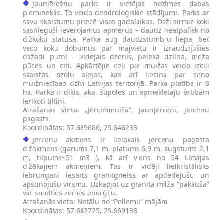
Jaunjērcēnu parks ir vietējas nozīmes dabas
piemineklis. To veido dendroloģiskie stādījumi. Parks ar
savu skaistumu priecē visos gadalaikos. Daži sirmie koki
sasnieguši ievērojamus apmērus – daudz neatpaliek no
dižkoku statusa. Parkā aug daudzstumbru liepa, bet
veco koku dobumus par mājvietu ir izraudzījušies
dažādi putni – vidējais dzenis, pelēkā dzilna, meža
pūces un citi. Apkārtējie ceļi pie muižas veido izcili
skaistas ozolu alejas, kas arī liecina par seno
muižniecības dzīvi Latvijas teritorijā. Parka platība ir 8
ha. Parkā ir dīķis, aka, šūpoles un apmeklētāju ērtībām
ierīkoti tiltiņi.
Atrašanās vieta: „Jērcēnmuiža”, Jaunjērcēni, Jērcēnu
pagasts
Koordinātas: 57.689686, 25.646233
Jērcēnu akmens ir lielākais Jērcēnu pagasta
dižakmens (garums 7,1 m, platums 6,9 m, augstums 2,1
m, tilpums~51 m3 ), kā arī viens no 54 Latvijas
dižākajiem akmeņiem. Tas ir vidēji lielkristālisks
iebrūngani iesārts granītgneiss ar apdēdējušu un
apsūnojušu virsmu. Uzkāpjot uz granīta milža “pakauša”
var smelties zemes enerģiju.
Atrašanās vieta: Netālu no “Pellemu” mājām
Koordinātas: 57.682725, 25.669138