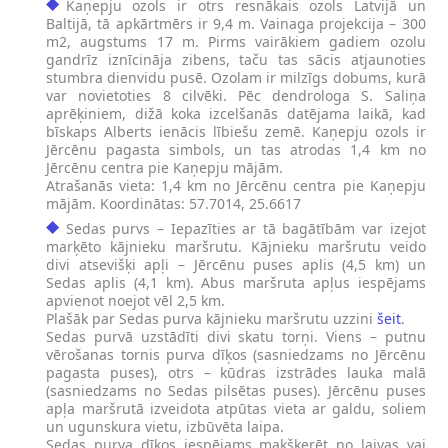
Kaņepju ozols ir otrs resnākais ozols Latvijā un
Baltijā, tā apkārtmērs ir 9,4 m. Vainaga projekcija – 300
m2, augstums 17 m. Pirms vairākiem gadiem ozolu
gandrīz iznīcināja zibens, taču tas sācis atjaunoties
stumbra dienvidu pusē. Ozolam ir milzīgs dobums, kurā
var novietoties 8 cilvēki. Pēc dendrologa S. Saliņa
aprēķiniem, dižā koka izcelšanās datējama laikā, kad
bīskaps Alberts ienācis lībiešu zemē. Kaņepju ozols ir
Jērcēnu pagasta simbols, un tas atrodas 1,4 km no
Jērcēnu centra pie Kaņepju mājām.
Atrašanās vieta: 1,4 km no Jērcēnu centra pie Kaņepju
mājām. Koordinātas: 57.7014, 25.6617
Sedas purvs – Iepazīties ar tā bagātībām var izejot
marķēto kājnieku maršrutu. Kājnieku maršrutu veido
divi atsevišķi apļi – Jērcēnu puses aplis (4,5 km) un
Sedas aplis (4,1 km). Abus maršruta apļus iespējams
apvienot noejot vēl 2,5 km.
Plašāk par Sedas purva kājnieku maršrutu uzzini
šeit
.
​Sedas purvā uzstādīti divi skatu torņi. Viens – putnu
vērošanas tornis purva dīķos (sasniedzams no Jērcēnu
pagasta puses), otrs – kūdras izstrādes lauka malā
(sasniedzams no Sedas pilsētas puses). Jērcēnu puses
apļa maršrutā izveidota atpūtas vieta ar galdu, soliem
un ugunskura vietu, izbūvēta laipa.
​Sedas purva dīķos iespējams makšķerēt no laivas vai