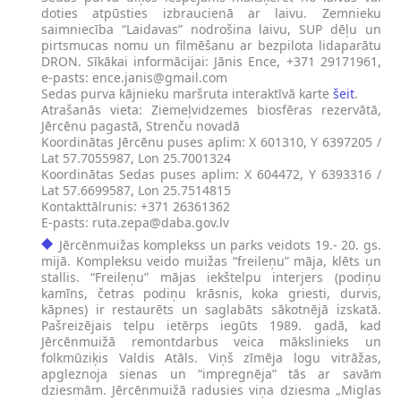
doties atpūsties izbraucienā ar laivu. Zemnieku
saimniecība “Laidavas” nodrošina laivu, SUP dēļu un
pirtsmucas nomu un filmēšanu ar bezpilota lidaparātu
DRON. Sīkākai informācijai: Jānis Ence, +371 29171961,
e-pasts:
ence.janis@gmail.com
​Sedas purva kājnieku maršruta interaktīvā karte
šeit
.
Atrašanās vieta: Ziemeļvidzemes biosfēras rezervātā,
Jērcēnu pagastā, Strenču novadā
Koordinātas Jērcēnu puses aplim: X 601310, Y 6397205 /
Lat 57.7055987, Lon 25.7001324
Koordinātas Sedas puses aplim: X 604472, Y 6393316 /
Lat 57.6699587, Lon 25.7514815
Kontakttālrunis: +371 26361362
E-pasts:
ruta.zepa@daba.gov.lv
Jērcēnmuižas komplekss un parks veidots 19.- 20. gs.
mijā. Kompleksu veido muižas “freileņu” māja, klēts un
stallis. “Freileņu” mājas iekštelpu interjers (podiņu
kamīns, četras podiņu krāsnis, koka griesti, durvis,
kāpnes) ir restaurēts un saglabāts sākotnējā izskatā.
Pašreizējais telpu ietērps iegūts 1989. gadā, kad
Jērcēnmuižā remontdarbus veica mākslinieks un
folkmūziķis Valdis Atāls. Viņš zīmēja logu vitrāžas,
apgleznoja sienas un “impregnēja” tās ar savām
dziesmām. Jērcēnmuižā radusies viņa dziesma „Miglas