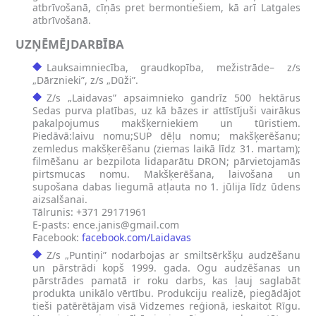
atbrīvošanā, cīņās pret bermontiešiem, kā arī Latgales
atbrīvošanā.
UZŅĒMĒJDARBĪBA
Lauksaimniecība, graudkopība, mežistrāde– z/s
„Dārznieki”, z/s „Dūži”.
Z/s „Laidavas” apsaimnieko gandrīz 500 hektārus
Sedas purva platības, uz kā bāzes ir attīstījuši vairākus
pakalpojumus makšķerniekiem un tūristiem.
Piedāvā:laivu nomu;SUP dēļu nomu; makšķerēšanu;
zemledus makšķerēšanu (ziemas laikā līdz 31. martam);
filmēšanu ar bezpilota lidaparātu DRON; pārvietojamās
pirtsmucas nomu. Makšķerēšana, laivošana un
supošana dabas liegumā atļauta no 1. jūlija līdz ūdens
aizsalšanai.
Tālrunis: +371 29171961
E-pasts:
ence.janis@gmail.com
Facebook:
facebook.com/Laidav
a
s
Z/s „Puntiņi” nodarbojas ar smiltsērkšķu audzēšanu
un pārstrādi kopš 1999. gada. Ogu audzēšanas un
pārstrādes pamatā ir roku darbs, kas ļauj saglabāt
produkta unikālo vērtību. Produkciju realizē, piegādājot
tieši patērētājam visā Vidzemes reģionā, ieskaitot Rīgu.