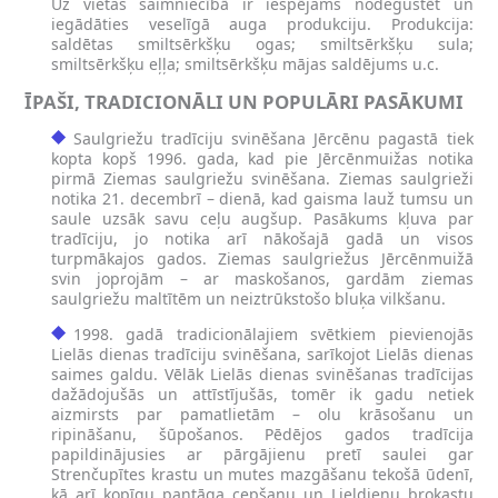
Uz vietas saimniecībā ir iespējams nodegustēt un
iegādāties veselīgā auga produkciju. Produkcija:
saldētas smiltsērkšķu ogas; smiltsērkšķu sula;
smiltsērkšķu eļļa; smiltsērkšķu mājas saldējums u.c.
ĪPAŠI, TRADICIONĀLI UN POPULĀRI PASĀKUMI
Saulgriežu tradīciju svinēšana Jērcēnu pagastā tiek
kopta kopš 1996. gada, kad pie Jērcēnmuižas notika
pirmā Ziemas saulgriežu svinēšana. Ziemas saulgrieži
notika 21. decembrī – dienā, kad gaisma lauž tumsu un
saule uzsāk savu ceļu augšup. Pasākums kļuva par
tradīciju, jo notika arī nākošajā gadā un visos
turpmākajos gados. Ziemas saulgriežus Jērcēnmuižā
svin joprojām – ar maskošanos, gardām ziemas
saulgriežu maltītēm un neiztrūkstošo bluķa vilkšanu.
1998. gadā tradicionālajiem svētkiem pievienojās
Lielās dienas tradīciju svinēšana, sarīkojot Lielās dienas
saimes galdu. Vēlāk Lielās dienas svinēšanas tradīcijas
dažādojušās un attīstījušās, tomēr ik gadu netiek
aizmirsts par pamatlietām – olu krāsošanu un
ripināšanu, šūpošanos. Pēdējos gados tradīcija
papildinājusies ar pārgājienu pretī saulei gar
Strenčupītes krastu un mutes mazgāšanu tekošā ūdenī,
kā arī kopīgu pantāga cepšanu un Lieldienu brokastu