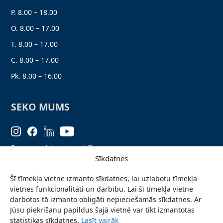
P. 8.00 – 18.00
O. 8.00 – 17.00
T. 8.00 – 17.00
C. 8.00 – 17.00
Pk. 8.00 – 16.00
SEKO MUMS
Personas datu aizsardzība
Sīkdatnes
Lapas karte
Šī tīmekļa vietne izmanto sīkdatnes, lai uzlabotu tīmekļa
Ziņo par problēmu
vietnes funkcionalitāti un darbību. Lai šī tīmekļa vietne
Pieteikties jaunumiem
darbotos tā izmanto obligāti nepieciešamās sīkdatnes. Ar
Jūsu piekrišanu papildus šajā vietnē var tikt izmantotas
Piekļūstamības paziņojums
statistikas sīkdatnes.
Lasīt vairāk