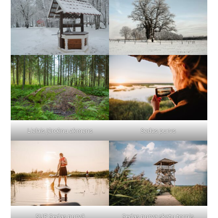
Lielais Jērcēnu akmens
Sedas purvs
SUP Sedas purvā
Sedas purva skatu tornis