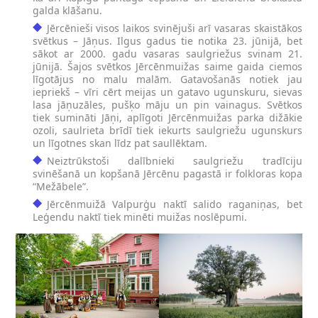
galda klāšanu.
Jērcēnieši visos laikos svinējuši arī vasaras skaistākos
svētkus – Jāņus. Ilgus gadus tie notika 23. jūnijā, bet
sākot ar 2000. gadu vasaras saulgriežus svinam 21.
jūnijā. Šajos svētkos Jērcēnmuižas saime gaida ciemos
līgotājus no malu malām. Gatavošanās notiek jau
iepriekš – vīri cērt meijas un gatavo ugunskuru, sievas
lasa jāņuzāles, pušķo māju un pin vainagus. Svētkos
tiek sumināti Jāņi, aplīgoti Jērcēnmuižas parka dižākie
ozoli, saulrieta brīdī tiek iekurts saulgriežu ugunskurs
un līgotnes skan līdz pat saullēktam.
Neiztrūkstoši dalībnieki saulgriežu tradīciju
svinēšanā un kopšanā Jērcēnu pagastā ir folkloras kopa
“Mežābele”.
Jērcēnmuižā Valpurģu naktī salido raganiņas, bet
Leģendu naktī tiek minēti muižas noslēpumi.