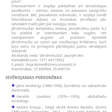
pūce”.
Interesentiem ir iespēja piedalīties arī tematiskajos
pasākumos – ziemas, vasaras un pavasara saulgriežu
svinēšanā. Bet, piesakoties individuāli, ir iespēja svinēt
līdzināšanas (kāzas) un krustabas (kristības) pēc
latviskām tradīcijām pie Kaņepju ozola.
Jērcēnmuižas kompleksu ieskauj Jaunjērcēnu parks 4,2
ha platībā ar interesantām koku sugām, reti
sastopamiem augiem un putniem. Apmeklē
Jērcēnmuižu un uzzini par muižkungu Krīdeneru, kurš
bijis viens no pirmajiem pārlidojošo putnu vērotājiem
Vidzemē!
Atrašanās vieta: “Jērcēnmuiža”, Jaunjērcēni
Kontakttālrunis: +371 64715652
E-pasts:
ilvija.kimse@strencunovads.lv
Koordinātas: 57.690994, 25.649724
IEVĒROJAMAS PERSONĪBAS
Jānis Ansbergs (1866-1936), žurnālists un sabiedrisks
darbinieks.
Haralds Loudons (1876—1959), vācbaltiešu
ornitologs.
Antons Krauja , īstajā vārdā Antons Balodis, dzimis
1880.gada “Kraujiņās”. 1912. – 1914.gadā darbojās kā