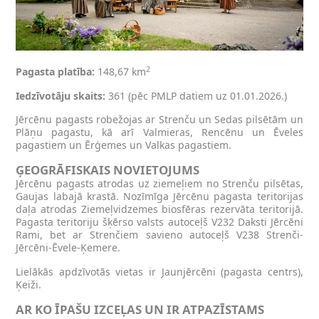
2
Pagasta platība:
148,67 km
Iedzīvotāju skaits:
361 (pēc PMLP datiem uz 01.01.2026.)
Jērcēnu pagasts robežojas ar Strenču un Sedas pilsētām un
Plāņu pagastu, kā arī Valmieras, Rencēnu un Ēveles
pagastiem un Ērģemes un Valkas pagastiem.
ĢEOGRĀFISKAIS NOVIETOJUMS
Jērcēnu pagasts atrodas uz ziemeļiem no Strenču pilsētas,
Gaujas labajā krastā. Nozīmīga Jērcēnu pagasta teritorijas
daļa atrodas Ziemeļvidzemes biosfēras rezervāta teritorijā.
Pagasta teritoriju šķērso valsts autoceļš V232 Daksti Jērcēni
Rami, bet ar Strenčiem savieno autoceļš V238 Strenči-​
Jērcēni-Ēvele-Ķemere.
Lielākās apdzīvotās vietas ir Jaunjērcēni (pagasta centrs),
Ķeiži.
AR KO ĪPAŠU IZCEĻAS UN IR ATPAZĪSTAMS