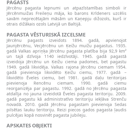
PAGASTS
Jērcēnu pagasta lepnumi un atpazīstamības simboli ir
Jērcēnmuižas Freileņu māja, ko barons Krīdeners uzcēlis
savām neprecētajām māsām un Kaņepju dižozols, kurš ir
otrais dižākais ozols Latvijā un Baltijā.
PAGASTA VĒSTURISKĀ IZCELSME
Jērcēnu pagasts izveidots 1894. gadā, apvienojot
Jaunjērcēnu, Vecjērcēnu un Ķeižu muižu pagastus. 1935.
gadā Valkas apriņķa Jērcēnu pagasta platība bija 92,9 km²
un tajā dzīvoja 1140 iedzīvotāji. 1945. gadā pagastā
izveidoja Jērcēnu un Ķeižu ciema padomes, bet pagastu
1949. gadā likvidēja. Valkas rajona Jērcēnu ciemam 1954.
gadā pievienoja likvidēto Ķeižu ciemu, 1977. gadā –
likvidēto Ēveles ciemu, bet 1981. gadā daļu teritorijas
pievienoja Rencēnu ciemam. 1990. gadā ciemu
reorganizēja par pagastu. 1992. gadā no Jērcēnu pagasta
atdalīja no jauna izveidotā Ēveles pagasta teritoriju. 2009.
gadā pagastu kā administratīvo teritoriju iekļāva Strenču
novadā. 2010. gadā Jērcēnu pagastam pievienoja Sedas
pilsētas lauku teritoriju. Reizi piecos gados pagasta ļaudis
pulcējas kopā nosvinēt pagasta jubileju.
APSKATES OBJEKTI