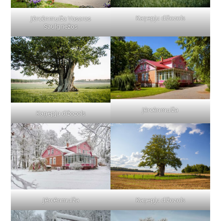
Kaņepju dižozols
Jērcēnmuiža Vasaras
Saulgriežos
Jērcēnmuiža
Kaņepju dižozols
Jērcēnmuiža
Kaņepju dižozols