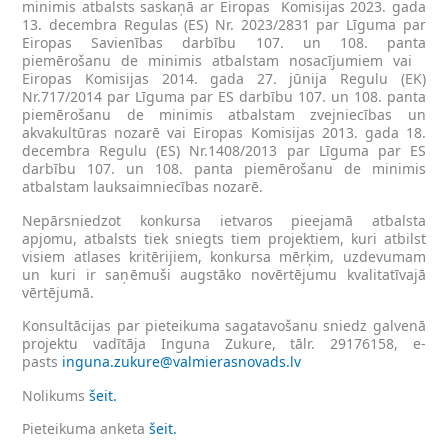
minimis atbalsts saskaņā ar Eiropas
Komisijas 2023. gada
13. decembra Regulas (ES) Nr. 2023/2831 par Līguma par
Eiropas Savienības darbību 107. un 108. panta
piemērošanu de minimis atbalstam nosacījumiem vai
Eiropas Komisijas 2014. gada 27. jūnija Regulu (EK)
Nr.717/2014 par Līguma par ES darbību 107. un 108. panta
piemērošanu de minimis atbalstam zvejniecības un
akvakultūras nozarē vai Eiropas Komisijas 2013. gada 18.
decembra Regulu (ES) Nr.1408/2013 par Līguma par ES
darbību 107. un 108. panta piemērošanu de minimis
atbalstam lauksaimniecības nozarē.
Nepārsniedzot konkursa ietvaros pieejamā atbalsta
apjomu, atbalsts tiek sniegts tiem projektiem, kuri atbilst
visiem atlases kritērijiem, konkursa mērķim, uzdevumam
un kuri ir saņēmuši augstāko novērtējumu kvalitatīvajā
vērtējumā.
Konsultācijas par pieteikuma sagatavošanu sniedz galvenā
projektu vadītāja Inguna Zukure, tālr. 29176158, e-
pasts
inguna.zukure@valmierasnovads.lv
Nolikums
šeit.
Pieteikuma anketa
šeit.