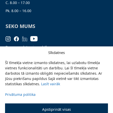
C. 8.00 – 17.00
Pk. 8.00 – 16.00
SEKO MUMS
Personas datu aizsardzība
Sīkdatnes
Lapas karte
Šī tīmekļa vietne izmanto sīkdatnes, lai uzlabotu tīmekļa
Ziņo par problēmu
vietnes funkcionalitāti un darbību. Lai šī tīmekļa vietne
Pieteikties jaunumiem
darbotos tā izmanto obligāti nepieciešamās sīkdatnes. Ar
Jūsu piekrišanu papildus šajā vietnē var tikt izmantotas
Piekļūstamības paziņojums
statistikas sīkdatnes.
Lasīt vairāk
Privātuma politika
© 2026 Valmieras novada pašvaldība
Apstiprināt visas