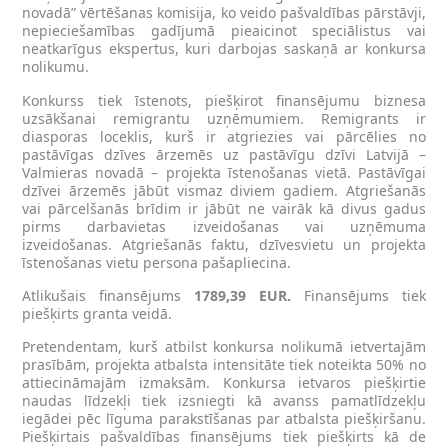
novadā” vērtēšanas komisija, ko veido pašvaldības pārstāvji,
nepieciešamības gadījumā pieaicinot speciālistus vai
neatkarīgus ekspertus, kuri darbojas saskaņā ar konkursa
nolikumu.
Konkurss tiek īstenots, piešķirot finansējumu biznesa
uzsākšanai remigrantu uzņēmumiem. Remigrants ir
diasporas loceklis, kurš ir atgriezies vai pārcēlies no
pastāvīgas dzīves ārzemēs uz pastāvīgu dzīvi Latvijā –
Valmieras novadā – projekta īstenošanas vietā. Pastāvīgai
dzīvei ārzemēs jābūt vismaz diviem gadiem. Atgriešanās
vai pārcelšanās brīdim ir jābūt ne vairāk kā divus gadus
pirms darbavietas izveidošanas vai uzņēmuma
izveidošanas. Atgriešanās faktu, dzīvesvietu un projekta
īstenošanas vietu persona pašapliecina.
Atlikušais finansējums
1789,39 EUR.
Finansējums tiek
piešķirts granta veidā.
Pretendentam, kurš atbilst konkursa nolikumā ietvertajām
prasībām, projekta atbalsta intensitāte tiek noteikta 50% no
attiecināmajām izmaksām. Konkursa ietvaros piešķirtie
naudas līdzekļi tiek izsniegti kā avanss pamatlīdzekļu
iegādei pēc līguma parakstīšanas par atbalsta piešķiršanu.
Piešķirtais pašvaldības finansējums tiek piešķirts kā de