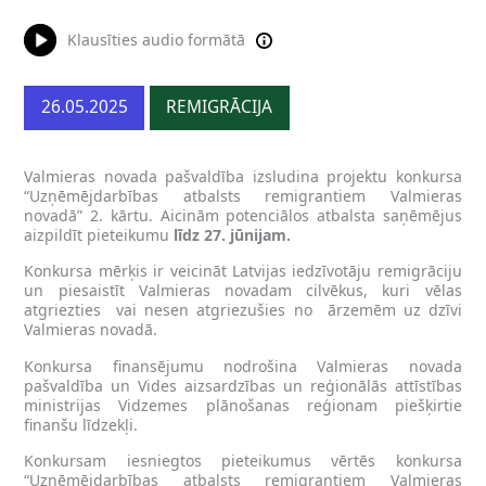
Klausīties audio formātā
26.05.2025
REMIGRĀCIJA
Valmieras novada pašvaldība izsludina projektu konkursa
“Uzņēmējdarbības atbalsts remigrantiem Valmieras
novadā” 2. kārtu. Aicinām potenciālos atbalsta saņēmējus
aizpildīt pieteikumu
līdz 27. jūnijam.
Konkursa mērķis ir veicināt Latvijas iedzīvotāju remigrāciju
un piesaistīt Valmieras novadam cilvēkus, kuri vēlas
atgriezties vai nesen atgriezušies no ārzemēm uz dzīvi
Valmieras novadā.
Konkursa finansējumu nodrošina Valmieras novada
pašvaldība un Vides aizsardzības un reģionālās attīstības
ministrijas Vidzemes plānošanas reģionam piešķirtie
finanšu līdzekļi.
Konkursam iesniegtos pieteikumus vērtēs konkursa
“Uzņēmējdarbības atbalsts remigrantiem Valmieras