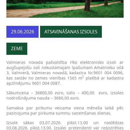
29.06.2026
ATSAVINĀŠANAS IZSOLES
ZEME
Valmieras novada pašvaldība rīko elektronisko izsoli ar
augšupejošu soli nekustamajam īpašumam Amatnieku ielā
3, Valmierā, Valmieras novadā, kadastra Nr.9601 004 0096,
2
kas sastāv no zemes vienības 1565 m
platībā ar kadastra
apzīmējumu 9601 004 0087.
Sākumcena – 36800,00
euro
, solis – 400,00
euro
, izsoles
nodrošinājuma nauda – 3680,00
euro
.
Samaksa par pirkumu veicama viena mēneša laikā pēc
paziņojuma par pirkuma summu saņemšanas dienas.
Izsole sākas 03.07.2026. plkst.13.00 un noslēdzas
03.08.2026. plkst.13.00. Izsolei pretendenti var reģistrēties