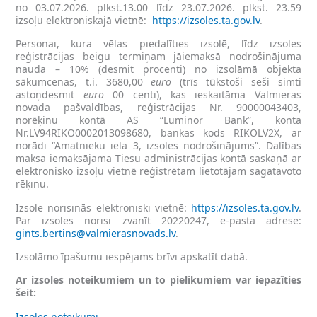
no 03.07.2026. plkst.13.00 līdz 23.07.2026. plkst. 23.59
izsoļu elektroniskajā vietnē:
https://izsoles.ta.gov.lv
.
Personai, kura vēlas piedalīties izsolē, līdz izsoles
reģistrācijas beigu termiņam jāiemaksā nodrošinājuma
nauda – 10% (desmit procenti) no izsolāmā objekta
sākumcenas, t.i. 3680,00
euro
(trīs tūkstoši seši simti
astoņdesmit
euro
00 centi), kas ieskaitāma Valmieras
novada pašvaldības, reģistrācijas Nr. 90000043403,
norēķinu kontā AS “Luminor Bank”, konta
Nr.LV94RIKO0002013098680, bankas kods RIKOLV2X, ar
norādi “Amatnieku iela 3, izsoles nodrošinājums”. Dalības
maksa iemaksājama Tiesu administrācijas kontā saskaņā ar
elektronisko izsoļu vietnē reģistrētam lietotājam sagatavoto
rēķinu.
Izsole norisinās elektroniski vietnē:
https://izsoles.ta.gov.lv
.
Par izsoles norisi zvanīt 20220247, e-pasta adrese:
gints.bertins@valmierasnovads.lv
.
Izsolāmo īpašumu iespējams brīvi apskatīt dabā.
Ar izsoles noteikumiem un to pielikumiem var iepazīties
šeit:
Izsoles noteikumi