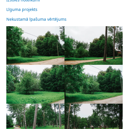
Līguma projekts
Nekustamā īpašuma vērtējums