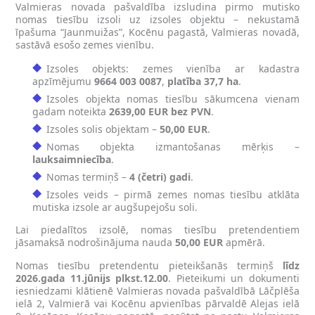
Valmieras novada pašvaldība izsludina pirmo mutisko
nomas tiesību izsoli uz izsoles objektu – nekustamā
īpašuma “Jaunmuižas”, Kocēnu pagastā, Valmieras novadā,
sastāvā esošo zemes vienību.
Izsoles objekts: zemes vienība ar kadastra
apzīmējumu
9664 003 0087
,
platība 37,7 ha
.
Izsoles objekta nomas tiesību sākumcena vienam
gadam noteikta
2639,00 EUR bez PVN
.
Izsoles solis objektam –
50,00 EUR
.
Nomas objekta izmantošanas mērķis –
lauksaimniecība
.
Nomas termiņš –
4 (četri) gadi
.
Izsoles veids – pirmā zemes nomas tiesību atklāta
mutiska izsole ar augšupejošu soli.
Lai piedalītos izsolē, nomas tiesību pretendentiem
jāsamaksā nodrošinājuma nauda
50,00 EUR
apmērā.
Nomas tiesību pretendentu pieteikšanās termiņš
līdz
2026.gada 11.jūnijs plkst.12.00
. Pieteikumi un dokumenti
iesniedzami klātienē Valmieras novada pašvaldībā Lāčplēša
ielā 2, Valmierā vai Kocēnu apvienības pārvaldē Alejas ielā