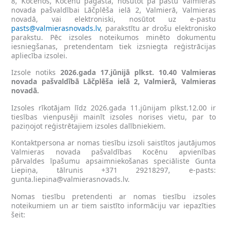
8, Kocēnos, Kocēnu pagastā, nosūtot pa pastu Valmieras
novada pašvaldībai Lāčplēša ielā 2, Valmierā, Valmieras
novadā, vai elektroniski, nosūtot uz e-pastu
pasts@valmierasnovads.lv
, parakstītu ar drošu elektronisko
parakstu. Pēc izsoles noteikumos minēto dokumentu
iesniegšanas, pretendentam tiek izsniegta reģistrācijas
apliecība izsolei.
Izsole notiks
2026.gada 17.jūnijā plkst. 10.40 Valmieras
novada pašvaldībā Lāčplēša ielā 2, Valmierā, Valmieras
novadā.
Izsoles rīkotājam līdz 2026.gada 11.jūnijam plkst.12.00 ir
tiesības vienpusēji mainīt izsoles norises vietu, par to
paziņojot reģistrētajiem izsoles dalībniekiem.
Kontaktpersona ar nomas tiesību izsoli saistītos jautājumos
Valmieras novada pašvaldības Kocēnu apvienības
pārvaldes īpašumu apsaimniekošanas speciāliste Gunta
Liepiņa, tālrunis +371 29218297, e-pasts:
gunta.liepina@valmierasnovads.lv
.
Nomas tiesību pretendenti ar nomas tiesību izsoles
noteikumiem un ar tiem saistīto informāciju var iepazīties
šeit: