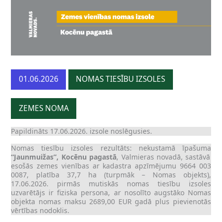
01.06.2026
NOMAS TIESĪBU IZSOLES
ZEMES NOMA
Papildināts 17.06.2026. izsole noslēgusies.
Nomas tiesību izsoles rezultāts: nekustamā īpašuma
“Jaunmuižas”, Kocēnu pagastā
, Valmieras novadā, sastāvā
esošās zemes vienības ar kadastra apzīmējumu 9664 003
0087, platība 37,7 ha (turpmāk – Nomas objekts),
17.06.2026. pirmās mutiskās nomas tiesību izsoles
uzvarētājs ir fiziska persona, ar nosolīto augstāko Nomas
objekta nomas maksu 2689,00 EUR gadā plus pievienotās
vērtības nodoklis.