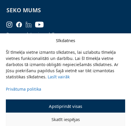
SEKO MUMS
Personas datu aizsardzība
Sīkdatnes
Lapas karte
Šī tīmekļa vietne izmanto sīkdatnes, lai uzlabotu tīmekļa
Ziņo par problēmu
vietnes funkcionalitāti un darbību. Lai šī tīmekļa vietne
Pieteikties jaunumiem
darbotos tā izmanto obligāti nepieciešamās sīkdatnes. Ar
Jūsu piekrišanu papildus šajā vietnē var tikt izmantotas
Piekļūstamības paziņojums
statistikas sīkdatnes.
Lasīt vairāk
Privātuma politika
© 2026 Valmieras novada pašvaldība
Apstiprināt visas
Skatīt iespējas