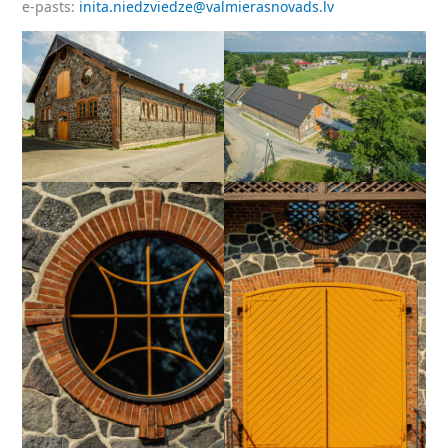
e‑pasts:
inita.niedzviedze@valmierasnovads.lv