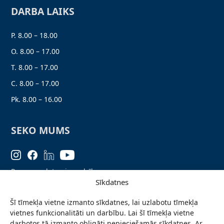
DARBA LAIKS
P. 8.00 – 18.00
O. 8.00 – 17.00
T. 8.00 – 17.00
C. 8.00 – 17.00
Pk. 8.00 – 16.00
SEKO MUMS
Personas datu aizsardzība
Sīkdatnes
Lapas karte
Šī tīmekļa vietne izmanto sīkdatnes, lai uzlabotu tīmekļa
Ziņo par problēmu
vietnes funkcionalitāti un darbību. Lai šī tīmekļa vietne
Pieteikties jaunumiem
darbotos tā izmanto obligāti nepieciešamās sīkdatnes. Ar