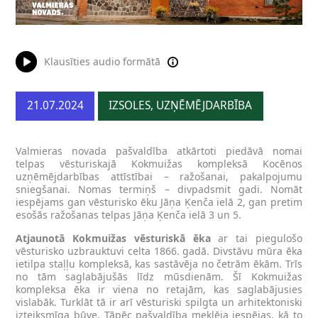
Klausīties audio formātā
21.07.2024
IZSOLES, UZŅĒMĒJDARBĪBA
Valmieras novada pašvaldība atkārtoti piedāvā nomai
telpas vēsturiskajā Kokmuižas kompleksā Kocēnos
uzņēmējdarbības attīstībai – ražošanai, pakalpojumu
sniegšanai. Nomas termiņš – divpadsmit gadi. Nomāt
iespējams gan vēsturisko ēku Jāņa Ķenča ielā 2, gan pretim
esošās ražošanas telpas Jāņa Ķenča ielā 3 un 5.
Atjaunotā Kokmuižas vēsturiskā ēka
ar tai piegulošo
vēsturisko uzbrauktuvi celta 1866. gadā. Divstāvu mūra ēka
ietilpa staļļu kompleksā, kas sastāvēja no četrām ēkām. Trīs
no tām saglabājušās līdz mūsdienām. Šī Kokmuižas
kompleksa ēka ir viena no retajām, kas saglabājusies
vislabāk. Turklāt tā ir arī vēsturiski spilgta un arhitektoniski
izteiksmīga būve. Tāpēc pašvaldība meklēja iespējas, kā to