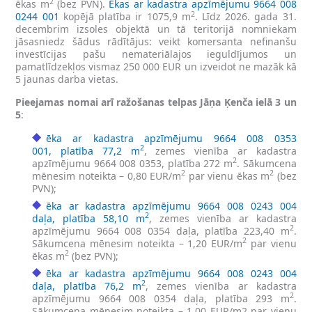
2
ēkas m
(bez PVN).
Ēkas ar kadastra apzīmējumu 9664 008
2
0244 001
kopējā platība ir 1075,9 m
. Līdz 2026. gada 31.
decembrim izsoles objektā un tā teritorijā nomniekam
jāsasniedz šādus rādītājus: veikt komersanta nefinanšu
investīcijas pašu nemateriālajos ieguldījumos un
pamatlīdzekļos vismaz 250 000 EUR un izveidot ne mazāk kā
5 jaunas darba vietas.
Pieejamas nomai arī ražošanas telpas Jāņa Ķenča ielā 3 un
5
:
ēka ar kadastra apzīmējumu 9664 008 0353
2
001, platība 77,2 m
, zemes vienība ar kadastra
2
apzīmējumu 9664 008 0353, platība 272 m
. Sākumcena
2
2
mēnesim noteikta – 0,80 EUR/m
par vienu ēkas m
(bez
PVN);
ēka ar kadastra apzīmējumu 9664 008 0243 004
2
daļa, platība 58,10 m
, zemes vienība ar kadastra
2
apzīmējumu 9664 008 0354 daļa, platība 223,40 m
.
2
Sākumcena mēnesim noteikta – 1,20 EUR/m
par vienu
2
ēkas m
(bez PVN);
ēka ar kadastra apzīmējumu 9664 008 0243 004
2
daļa, platība 76,2 m
, zemes vienība ar kadastra
2
apzīmējumu 9664 008 0354 daļa, platība 293 m
.
Sākumcena mēnesim noteikta – 1,00 EUR/m2 par vienu