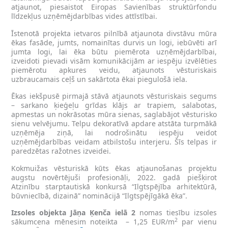
atjaunot, piesaistot Eiropas Savienības struktūrfondu
līdzekļus uzņēmējdarbības vides attīstībai.
Īstenotā projekta ietvaros pilnībā atjaunota divstāvu mūra
ēkas fasāde, jumts, nomainītas durvis un logi, iebūvēti arī
jumta logi, lai ēka būtu piemērota uzņēmējdarbībai,
izveidoti pievadi visām komunikācijām ar iespēju izvēlēties
piemērotu apkures veidu, atjaunots vēsturiskais
uzbraucamais ceļš un sakārtota ēkai piegulošā iela.
Ēkas iekšpusē pirmajā stāvā atjaunots vēsturiskais segums
– sarkano ķieģeļu grīdas klājs ar trapiem, salabotas,
apmestas un nokrāsotas mūra sienas, saglabājot vēsturisko
sienu velvējumu. Telpu dekoratīvā apdare atstāta turpmākā
uzņēmēja ziņā, lai nodrošinātu iespēju veidot
uzņēmējdarbības veidam atbilstošu interjeru. Šīs telpas ir
paredzētas ražotnes izveidei.
Kokmuižas vēsturiskā kūts ēkas atjaunošanas projektu
augstu novērtējuši profesionāļi, 2022. gadā piešķirot
Atzinību starptautiskā konkursā “Ilgtspējība arhitektūrā,
būvniecībā, dizainā” nominācijā “Ilgtspējīgākā ēka”.
Izsoles objekta Jāņa Ķenča ielā 2
nomas tiesību izsoles
2
sākumcena mēnesim noteikta – 1,25 EUR/m
par vienu