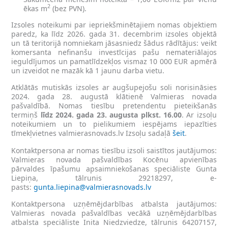
2
ēkas m
(bez PVN).
Izsoles noteikumi par iepriekšminētajiem nomas objektiem
paredz, ka līdz 2026. gada 31. decembrim izsoles objektā
un tā teritorijā nomniekam jāsasniedz šādus rādītājus: veikt
komersanta nefinanšu investīcijas pašu nemateriālajos
ieguldījumos un pamatlīdzekļos vismaz 10 000 EUR apmērā
un izveidot ne mazāk kā 1 jaunu darba vietu.
Atklātās mutiskās izsoles ar augšupejošu soli norisināsies
2024. gada 28. augustā klātienē Valmieras novada
pašvaldībā. Nomas tiesību pretendentu pieteikšanās
termiņš
līdz 2024. gada 23. augusta plkst. 16.00
. Ar izsoļu
noteikumiem un to pielikumiem iespējams iepazīties
tīmekļvietnes valmierasnovads.lv Izsoļu sadaļā
šeit
.
Kontaktpersona ar nomas tiesību izsoli saistītos jautājumos:
Valmieras novada pašvaldības Kocēnu apvienības
pārvaldes īpašumu apsaimniekošanas speciāliste Gunta
Liepiņa, tālrunis 29218297, e-
pasts:
gunta.liepina@valmierasnovads.lv
Kontaktpersona uzņēmējdarbības atbalsta jautājumos:
Valmieras novada pašvaldības vecākā uzņēmējdarbības
atbalsta speciāliste Inita Niedzviedze, tālrunis 64207157,