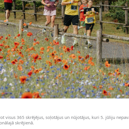
rot visus 365 skrējējus, soļotājus un nūjotājus, kuri 5. jūliju nepa
ionālajā skrējienā.