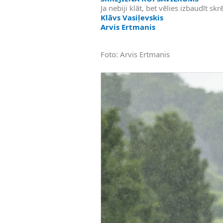
Ja nebiji klāt, bet vēlies izbaudīt skr
Klāvs Vasiļevskis
Arvis Ertmanis
Foto: Arvis Ertmanis