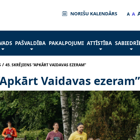
NORIŠU KALENDĀRS
A
A
VADS
PAŠVALDĪBA
PAKALPOJUMI
ATTĪSTĪBA
SABIEDRĪ
/
S
45. SKRĒJIENS “APKĀRT VAIDAVAS EZERAM”
 “Apkārt Vaidavas ezeram”