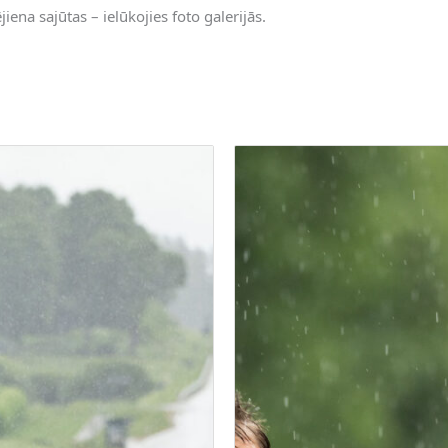
ējiena sajūtas – ielūkojies foto galerijās.