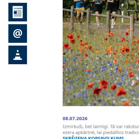
08.07.2026
Izmirkuši, bet laimīgi. Tā var rakstu
ezera apkārtnē, lai piedalītos tradic
SKRĒJIENA KOPSAVILKUMS