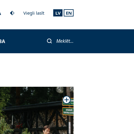
A
Viegli lasīt
LV
EN
Meklēt...
BA