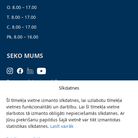
O. 8.00 – 17.00
T. 8.00 – 17.00
C. 8.00 – 17.00
Pk. 8.00 – 16.00
SEKO MUMS
Personas datu aizsardzība
Sīkdatnes
Lapas karte
Šī tīmekļa vietne izmanto sīkdatnes, lai uzlabotu tīmekļa
Ziņo par problēmu
vietnes funkcionalitāti un darbību. Lai šī tīmekļa vietne
Pieteikties jaunumiem
darbotos tā izmanto obligāti nepieciešamās sīkdatnes. Ar
Jūsu piekrišanu papildus šajā vietnē var tikt izmantotas
Piekļūstamības paziņojums
statistikas sīkdatnes.
Lasīt vairāk