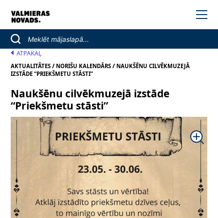
ATPAKAĻ
/
/
AKTUALITĀTES
NORIŠU KALENDĀRS
NAUKŠĒNU CILVĒKMUZEJĀ
IZSTĀDE “PRIEKŠMETU STĀSTI”
Naukšēnu cilvēkmuzejā izstāde
“Priekšmetu stāsti”