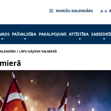
NORIŠU KALENDĀRS
A
A
VADS
PAŠVALDĪBA
PAKALPOJUMI
ATTĪSTĪBA
SABIEDRĪ
/
KALENDĀRS
LĀPU GĀJIENS VALMIERĀ
lmierā