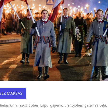
BEZ MAKSAS
lielus un mazus doties Lāpu gājienā, vienojoties gaismas ceļā