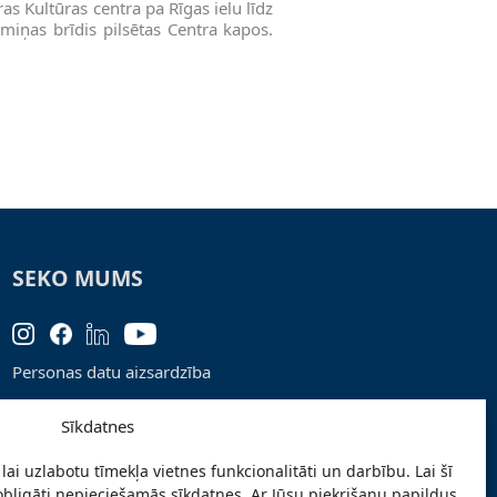
s Kultūras centra pa Rīgas ielu līdz
emiņas brīdis pilsētas Centra kapos.
SEKO MUMS
Personas datu aizsardzība
Lapas karte
Sīkdatnes
Ziņo par problēmu
lai uzlabotu tīmekļa vietnes funkcionalitāti un darbību. Lai šī
Pieteikties jaunumiem
obligāti nepieciešamās sīkdatnes. Ar Jūsu piekrišanu papildus