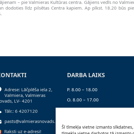
ājienam – pie Valmieras Kultūras centra. Gājiens vedīs no Valmiera
 un dodoties līdz pilsētas Centra kapiem. Ap plkst. 18.20 būs pi
.
KONTAKTI
DARBA LAIKS
Adrese: Lāčplēša iela 2,
P. 8.00 – 18.00
Valmiera, Valmieras
O. 8.00 – 17.00
ovads, LV- 4201
T. 8.00 – 17.00
Tālr.: 6 4207120
C. 8.00 – 17.00
pasts@valmierasnovads.lv
Šī tīmekļa vietne izmanto sīkdatnes, 
Pk. 8.00 – 16.00
Raksti uz e-adresi!
tīmekļa vietne darbotos tā izmanto 