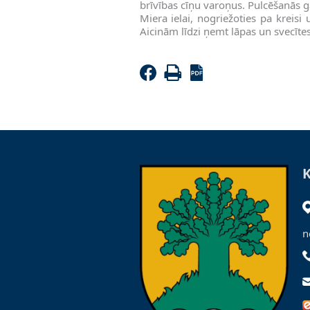
brīvības cīņu varoņus. Pulcēšanās g
Miera ielai, nogriežoties pa kreisi
Aicinām līdzi ņemt lāpas un svecītes
n