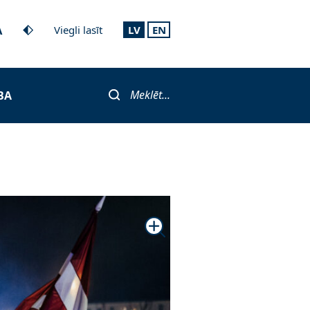
A
Viegli lasīt
LV
EN
Meklēt...
BA