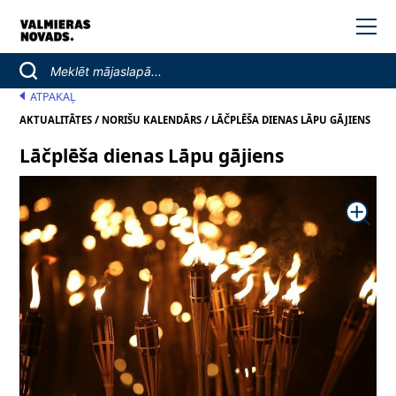
ATPAKAĻ
/
/
AKTUALITĀTES
NORIŠU KALENDĀRS
LĀČPLĒŠA DIENAS LĀPU GĀJIENS
Lāčplēša dienas Lāpu gājiens