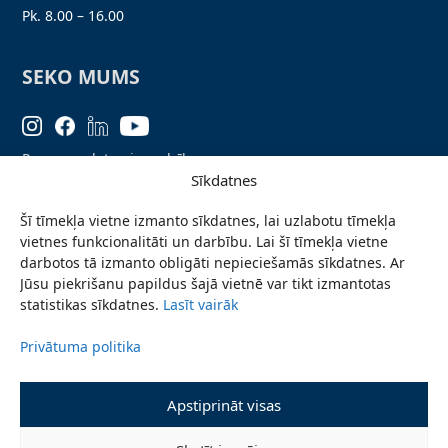
Pk. 8.00 – 16.00
SEKO MUMS
Personas datu aizsardzība
Sīkdatnes
Lapas karte
Šī tīmekļa vietne izmanto sīkdatnes, lai uzlabotu tīmekļa
Ziņo par problēmu
vietnes funkcionalitāti un darbību. Lai šī tīmekļa vietne
Pieteikties jaunumiem
darbotos tā izmanto obligāti nepieciešamās sīkdatnes. Ar
Jūsu piekrišanu papildus šajā vietnē var tikt izmantotas
Piekļūstamības paziņojums
statistikas sīkdatnes.
Lasīt vairāk
Privātuma politika
© 2026 Valmieras novada pašvaldība
Apstiprināt visas