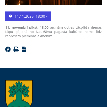
11.11.2025
18:00 -
11. novembrī plkst. 18.00
aicinām doties Lāčplēša dienas
Lāpu gājienā no Naukšēnu pagasta kultūras nama līdz
represēto piemiņas akmenim.