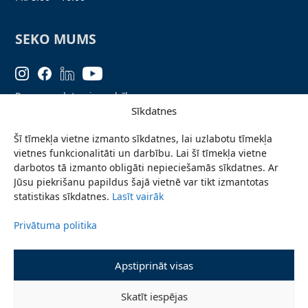
SEKO MUMS
Personas datu aizsardzība
Sīkdatnes
Lapas karte
Šī tīmekļa vietne izmanto sīkdatnes, lai uzlabotu tīmekļa
Ziņo par problēmu
vietnes funkcionalitāti un darbību. Lai šī tīmekļa vietne
Pieteikties jaunumiem
darbotos tā izmanto obligāti nepieciešamās sīkdatnes. Ar
Jūsu piekrišanu papildus šajā vietnē var tikt izmantotas
Piekļūstamības paziņojums
statistikas sīkdatnes.
Lasīt vairāk
Privātuma politika
© 2026 Valmieras novada pašvaldība
Apstiprināt visas
Skatīt iespējas