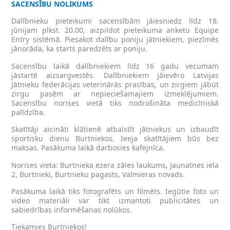
SACENSĪBU NOLIKUMS
Dalībnieku pieteikumi sacensībām jāiesniedz līdz 18.
jūnijam plkst. 20.00, aizpildot pieteikuma anketu Equipe
Entry sistēmā. Piesakot dalību poniju jātniekiem, piezīmēs
jānorāda, ka starts paredzēts ar poniju.
Sacensību laikā dalībniekiem līdz 16 gadu vecumam
jāstartē aizsargvestēs. Dalībniekiem jāievēro Latvijas
Jātnieku federācijas veterinārās prasības, un zirgiem jābūt
zirgu pasēm ar nepieciešamajiem izmeklējumiem.
Sacensību norises vietā tiks nodrošināta medicīniskā
palīdzība.
Skatītāji aicināti klātienē atbalstīt jātniekus un izbaudīt
sportisku dienu Burtniekos. Ieeja skatītājiem būs bez
maksas. Pasākuma laikā darbosies kafejnīca.
Norises vieta: Burtnieka ezera zāles laukums, Jaunatnes iela
2, Burtnieki, Burtnieku pagasts, Valmieras novads.
Pasākuma laikā tiks fotografēts un filmēts. Iegūtie foto un
video materiāli var tikt izmantoti publicitātes un
sabiedrības informēšanas nolūkos.
Tiekamies Burtniekos!