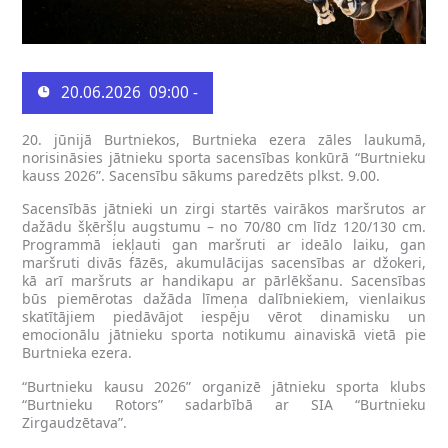
20.06.2026
09:00 -
20. jūnijā Burtniekos, Burtnieka ezera zāles laukumā,
norisināsies jātnieku sporta sacensības konkūrā “Burtnieku
kauss 2026”. Sacensību sākums paredzēts plkst. 9.00.
Sacensībās jātnieki un zirgi startēs vairākos maršrutos ar
dažādu šķēršļu augstumu – no 70/80 cm līdz 120/130 cm.
Programmā iekļauti gan maršruti ar ideālo laiku, gan
maršruti divās fāzēs, akumulācijas sacensības ar džokeri,
kā arī maršruts ar handikapu ar pārlēkšanu. Sacensības
būs piemērotas dažāda līmeņa dalībniekiem, vienlaikus
skatītājiem piedāvājot iespēju vērot dinamisku un
emocionālu jātnieku sporta notikumu ainaviskā vietā pie
Burtnieka ezera.
“Burtnieku kausu 2026” organizē jātnieku sporta klubs
“Burtnieku Rotors” sadarbībā ar SIA “Burtnieku
Zirgaudzētava”.