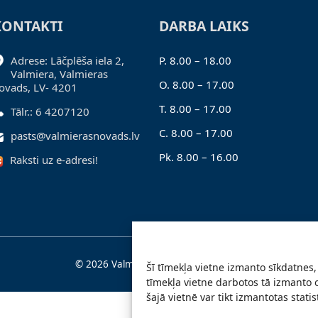
KONTAKTI
DARBA LAIKS
Adrese: Lāčplēša iela 2,
P. 8.00 – 18.00
Valmiera, Valmieras
O. 8.00 – 17.00
ovads, LV- 4201
T. 8.00 – 17.00
Tālr.: 6 4207120
C. 8.00 – 17.00
pasts@valmierasnovads.lv
Pk. 8.00 – 16.00
Raksti uz e-adresi!
© 2026 Valmieras novada pašvaldība
Šī tīmekļa vietne izmanto sīkdatnes, 
tīmekļa vietne darbotos tā izmanto 
šajā vietnē var tikt izmantotas stati