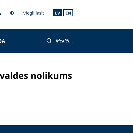
A
Viegli lasīt
LV
EN
Meklēt...
BA
rvaldes nolikums