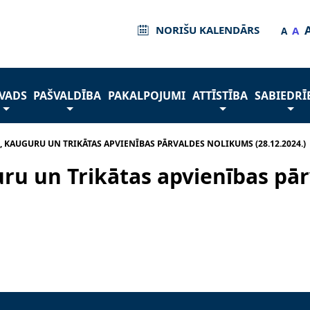
NORIŠU KALENDĀRS
A
A
VADS
PAŠVALDĪBA
PAKALPOJUMI
ATTĪSTĪBA
SABIEDRĪ
 KAUGURU UN TRIKĀTAS APVIENĪBAS PĀRVALDES NOLIKUMS (28.12.2024.)
ru un Trikātas apvienības pā