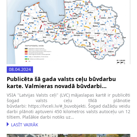
08.04.2024
Publicēta šā gada valsts ceļu būvdarbu
karte. Valmieras novadā būvdarbi
norisināsies četros objektos
VSIA "Latvijas Valsts ceļi" (LVC) mājaslapas kartē ir publicēti
šogad valsts ceļu tīklā plānotie
būvdarbi: https://lvceli.lv/#_buvobjekti. Šogad dažādu veidu
darbi plānoti aptuveni 450 kilometros valsts autoceļu un 12
tiltiem. Plašākie darbi notiks uz…
LASĪT VAIRĀK