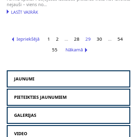
nejauši – viens no…
LASĪT VAIRĀK
Iepriekšējā
1
2
…
28
29
30
…
54
55
Nākamā
JAUNUMI
PIETEIKTIES JAUNUMIEM
GALERIJAS
VIDEO