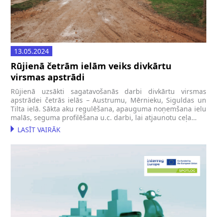
13.05.2024
Rūjienā četrām ielām veiks divkārtu
virsmas apstrādi
Rūjienā uzsākti sagatavošanās darbi divkārtu virsmas
apstrādei četrās ielās – Austrumu, Mērnieku, Siguldas un
Tilta ielā. Sākta aku regulēšana, apauguma noņemšana ielu
malās, seguma profilēšana u.c. darbi, lai atjaunotu ceļa…
LASĪT VAIRĀK