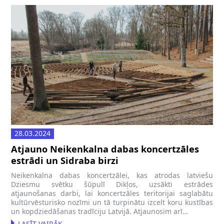
28.03.2024
Atjauno Neikenkalna dabas koncertzāles
estrādi un Sidraba birzi
Neikenkalna dabas koncertzālei, kas atrodas latviešu
Dziesmu svētku šūpulī Dikļos, uzsākti estrādes
atjaunošanas darbi, lai koncertzāles teritorijai saglabātu
kultūrvēsturisko nozīmi un tā turpinātu izcelt koru kustības
un kopdziedāšanas tradīciju Latvijā. Atjaunosim arī…
LASĪT VAIRĀK