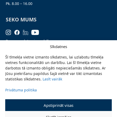
Pk. 8.00 – 16.00
SEKO MUMS
Personas datu aizsardzība
Sīkdatnes
Lapas karte
Šī tīmekļa vietne izmanto sīkdatnes, lai uzlabotu tīmekļa
Ziņo par problēmu
vietnes funkcionalitāti un darbību. Lai šī tīmekļa vietne
Pieteikties jaunumiem
darbotos tā izmanto obligāti nepieciešamās sīkdatnes. Ar
Jūsu piekrišanu papildus šajā vietnē var tikt izmantotas
Piekļūstamības paziņojums
statistikas sīkdatnes.
Lasīt vairāk
Privātuma politika
© 2026 Valmieras novada pašvaldība
Apstiprināt visas
Skatīt iespējas