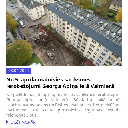
03.04.2024
No 5. aprīļa mainīsies satiksmes
ierobežojumi Georga Apiņa ielā Valmierā
No piektdienas, 5. aprīļa, mainīsies satiksmes ierobežojumi
Georga Apiņa ielā Valmierā. Būvdarbu laikā nebūs
caurbraucams posms no Beātes ielas puses, bet piekļūšana
īpašumiem, tai skaitā pirmsskolas izglītības iestādei
“Pienenīte”, būs…
LASĪT VAIRĀK