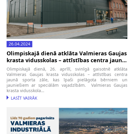
26.04.2024
Olimpiskajā dienā atklāta Valmieras Gaujas
krasta vidusskolas – attīstības centra jaunā
sporta zāle
Olimpiskajā dienā, 26. aprīlī, svinīgā gaisotnē atklāta
Valmieras Gaujas krasta vidusskolas – attīstības centra
jaunā sporta zāle, kas īpaši pielāgota bērniem un
jauniešiem ar speciālām vajadzībām. Valmieras Gaujas
krasta vidusskola…
LASĪT VAIRĀK