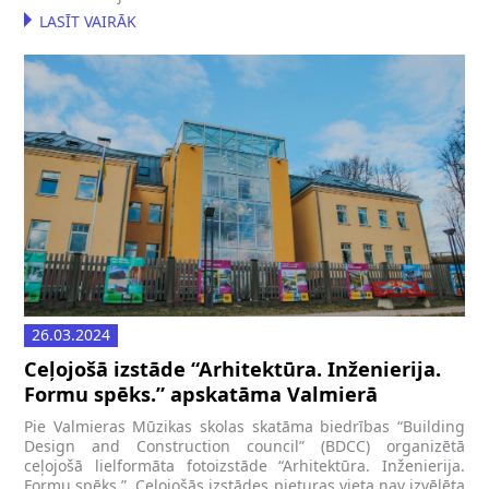
LASĪT VAIRĀK
26.03.2024
Ceļojošā izstāde “Arhitektūra. Inženierija.
Formu spēks.” apskatāma Valmierā
Pie Valmieras Mūzikas skolas skatāma biedrības “Building
Design and Construction council” (BDCC) organizētā
ceļojošā lielformāta fotoizstāde “Arhitektūra. Inženierija.
Formu spēks.”. Ceļojošās izstādes pieturas vieta nav izvēlēta