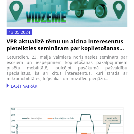
13.05.2024
VPR aktualizē tēmu un aicina interesentus
pieteikties semināram par koplietošanas
risinājumiem preču piegādē
Ceturtdien, 23. maijā Valmierā norisināsies seminārs par
esošiem un iespējamiem koplietošanas pakalpojumiem
pilsētu mobilitātē, pulcējot pasākumā pašvaldību
speciālistus, kā arī citus interesentus, kuri strādā ar
mikromobilitātes, loģistikas un inovatīvu piegāžu…
LASĪT VAIRĀK