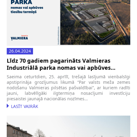
26.04.2024
Līdz 70 gadiem pagarināts Valmieras
Industriālā parka nomas vai apbūves
tiesību termiņš
Saeima ceturtdien, 25. aprīlī, trešajā lasījumā vienbalsīgi
apstiprināja grozījumus likumā “Par valsts meža zemes
nodošanu Valmieras pilsētas pašvaldībai”, ar kuriem radīti
jauni, labvēlīgāki ilgtermiņa nosacījumi investīciju
piesaistei jaunajā nacionālas nozīmes…
LASĪT VAIRĀK