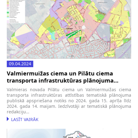
09.04.2024
Valmiermuižas ciema un Pilātu ciema
transporta infrastruktūras plānojuma
publiskā apspriešana
Valmieras novada Pilātu ciema un Valmiermuižas ciema
transporta infrastruktūras attīstības tematiskā plānojuma
publiskā apspriešana notiks no 2024. gada 15. aprīļa līdz
2024. gada 14. maijam. Iedzīvotāji ar tematiskā plānojuma
redakciju…
LASĪT VAIRĀK