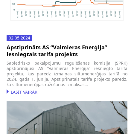
02.05.2024
Apstiprināts AS “Valmieras Enerģija”
iesniegtais tarifa projekts
Sabiedrisko pakalpojumu regulēšanas komisija (SPRK)
apstiprinājusi AS “Valmieras Enerģija” iesniegto tarifa
projektu, kas paredz izmaiņas siltumenerģijas tarifā no
2024. gada 1. jūnija. Apstiprinātais tarifa projekts paredz,
ka siltumenerģijas ražošanas izmaksas…
LASĪT VAIRĀK