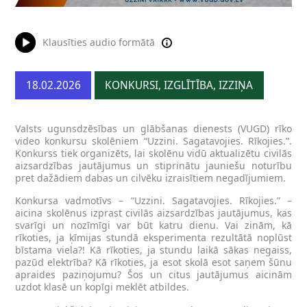
Klausīties audio formātā
18.02.2026
KONKURSI, IZGLĪTĪBA, IZZIŅA
Valsts ugunsdzēsības un glābšanas dienests (VUGD) rīko
video konkursu skolēniem “Uzzini. Sagatavojies. Rīkojies.”.
Konkurss tiek organizēts, lai skolēnu vidū aktualizētu civilās
aizsardzības jautājumus un stiprinātu jauniešu noturību
pret dažādiem dabas un cilvēku izraisītiem negadījumiem.
Konkursa vadmotīvs – “Uzzini. Sagatavojies. Rīkojies.” –
aicina skolēnus izprast civilās aizsardzības jautājumus, kas
svarīgi un nozīmīgi var būt katru dienu. Vai zinām, kā
rīkoties, ja ķīmijas stundā eksperimenta rezultātā noplūst
bīstama viela?! Kā rīkoties, ja stundu laikā sākas negaiss,
pazūd elektrība? Kā rīkoties, ja esot skolā esot saņem šūnu
apraides paziņojumu? Šos un citus jautājumus aicinām
uzdot klasē un kopīgi meklēt atbildes.