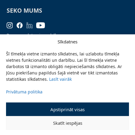
SEKO MUMS
Personas datu aizsardzība
Sīkdatnes
Lapas karte
Šī tīmekļa vietne izmanto sīkdatnes, lai uzlabotu tīmekļa
Ziņo par problēmu
vietnes funkcionalitāti un darbību. Lai šī tīmekļa vietne
Pieteikties jaunumiem
darbotos tā izmanto obligāti nepieciešamās sīkdatnes. Ar
Jūsu piekrišanu papildus šajā vietnē var tikt izmantotas
Piekļūstamības paziņojums
statistikas sīkdatnes.
Lasīt vairāk
Privātuma politika
© 2026 Valmieras novada pašvaldība
Apstiprināt visas
Skatīt iespējas