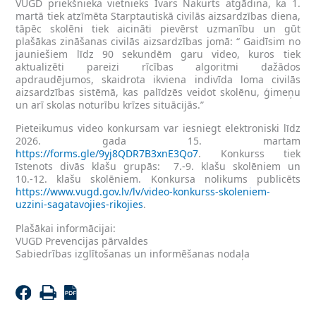
VUGD priekšnieka vietnieks Ivars Nakurts atgādina, ka 1.
martā tiek atzīmēta Starptautiskā civilās aizsardzības diena,
tāpēc skolēni tiek aicināti pievērst uzmanību un gūt
plašākas zināšanas civilās aizsardzības jomā: “ Gaidīsim no
jauniešiem līdz 90 sekundēm garu video, kuros tiek
aktualizēti pareizi rīcības algoritmi dažādos
apdraudējumos, skaidrota ikviena indivīda loma civilās
aizsardzības sistēmā, kas palīdzēs veidot skolēnu, ģimeņu
un arī skolas noturību krīzes situācijās.”
Pieteikumus video konkursam var iesniegt elektroniski līdz
2026. gada 15. martam
https://forms.gle/9yj8QDR7B3xnE3Qo7
. Konkurss tiek
īstenots divās klašu grupās: 7.-9. klašu skolēniem un
10.-12. klašu skolēniem. Konkursa nolikums publicēts
https://www.vugd.gov.lv/lv/video-konkurss-skoleniem-
uzzini-sagatavojies-rikojies
.
Plašākai informācijai:
VUGD Prevencijas pārvaldes
Sabiedrības izglītošanas un informēšanas nodaļa