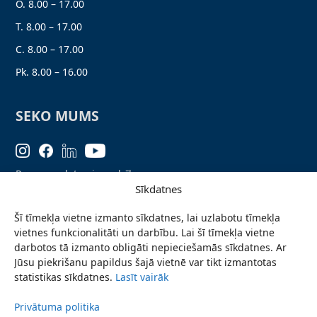
O. 8.00 – 17.00
T. 8.00 – 17.00
C. 8.00 – 17.00
Pk. 8.00 – 16.00
SEKO MUMS
Personas datu aizsardzība
Sīkdatnes
Lapas karte
Šī tīmekļa vietne izmanto sīkdatnes, lai uzlabotu tīmekļa
Ziņo par problēmu
vietnes funkcionalitāti un darbību. Lai šī tīmekļa vietne
Pieteikties jaunumiem
darbotos tā izmanto obligāti nepieciešamās sīkdatnes. Ar
Jūsu piekrišanu papildus šajā vietnē var tikt izmantotas
Piekļūstamības paziņojums
statistikas sīkdatnes.
Lasīt vairāk
Privātuma politika