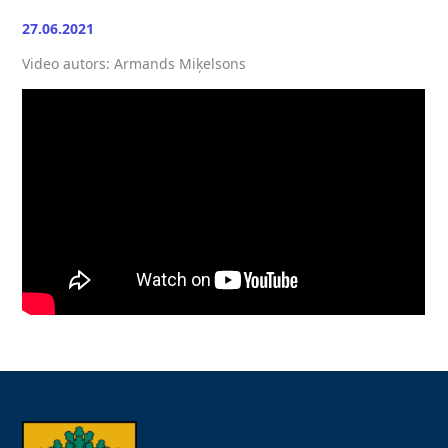
27.06.2021
Video autors: Armands Miķelsons