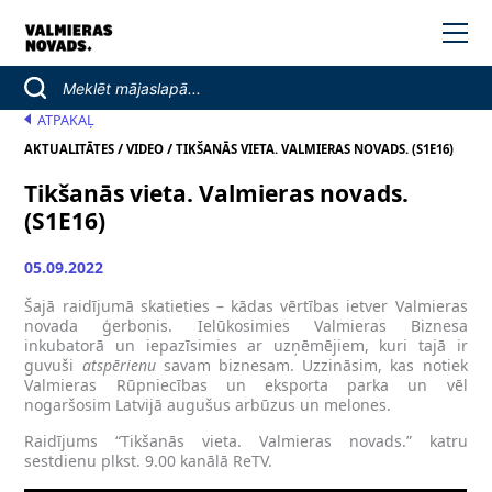
ATPAKAĻ
/
/
AKTUALITĀTES
VIDEO
TIKŠANĀS VIETA. VALMIERAS NOVADS. (S1E16)
Tikšanās vieta. Valmieras novads.
(S1E16)
05.09.2022
Šajā raidījumā skatieties – kādas vērtības ietver Valmieras
novada ģerbonis. Ielūkosimies Valmieras Biznesa
inkubatorā un iepazīsimies ar uzņēmējiem, kuri tajā ir
guvuši
atspērienu
savam biznesam. Uzzināsim, kas notiek
Valmieras Rūpniecības un eksporta parka un vēl
nogaršosim Latvijā augušus arbūzus un melones.
Raidījums “Tikšanās vieta. Valmieras novads.” katru
sestdienu plkst. 9.00 kanālā ReTV.