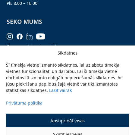
Pk. 8.00 – 16.00
SEKO MUMS
Personas datu aizsardzība
Sīkdatnes
Lapas karte
Šī tīmekļa vietne izmanto sīkdatnes, lai uzlabotu tīmekļa
Ziņo par problēmu
vietnes funkcionalitāti un darbību. Lai šī tīmekļa vietne
Pieteikties jaunumiem
darbotos tā izmanto obligāti nepieciešamās sīkdatnes. Ar
Jūsu piekrišanu papildus šajā vietnē var tikt izmantotas
Piekļūstamības paziņojums
statistikas sīkdatnes.
Lasīt vairāk
Privātuma politika
© 2026 Valmieras novada pašvaldība
Apstiprināt visas
Skatīt iespējas