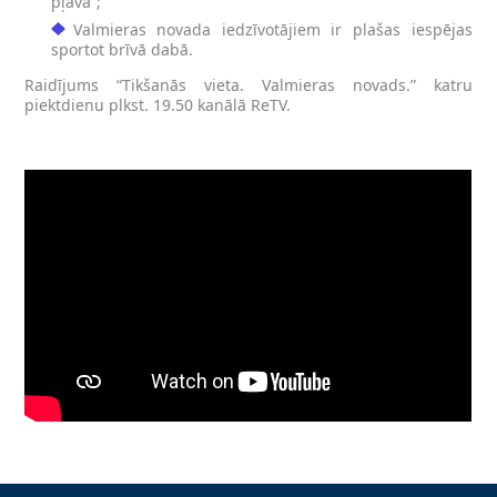
pļava”;
Valmieras novada iedzīvotājiem ir plašas iespējas
sportot brīvā dabā.
Raidījums “Tikšanās vieta. Valmieras novads.” katru
piektdienu plkst. 19.50 kanālā ReTV.