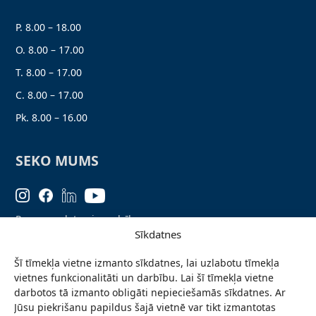
P. 8.00 – 18.00
O. 8.00 – 17.00
T. 8.00 – 17.00
C. 8.00 – 17.00
Pk. 8.00 – 16.00
SEKO MUMS
Personas datu aizsardzība
Sīkdatnes
Lapas karte
Šī tīmekļa vietne izmanto sīkdatnes, lai uzlabotu tīmekļa
Ziņo par problēmu
vietnes funkcionalitāti un darbību. Lai šī tīmekļa vietne
Pieteikties jaunumiem
darbotos tā izmanto obligāti nepieciešamās sīkdatnes. Ar
Jūsu piekrišanu papildus šajā vietnē var tikt izmantotas
Piekļūstamības paziņojums