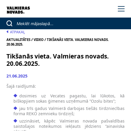
ATPAKAĻ
/
/
AKTUALITĀTES
VIDEO
TIKŠANĀS VIETA. VALMIERAS NOVADS.
20.06.2025.
Tikšanās vieta. Valmieras novads.
20.06.2025.
21.06.2025
Šajā raidījumā:
dosimies uz Vecates pagastu, lai lūkotos, kā
biškopjiem sokas ģimenes uzņēmumā “Ozolu bites”;
jau trīs gadus Valmierā darbojas tiešās tirdzniecības
forma REKO zemnieku tirdziņš;
uzzināsiet, kāpēc Valmieras novada pašvaldības
saistošajos noteikumos iekļauts jēdziens “ainaviska