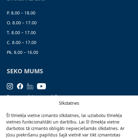
P. 8.00 – 18.00
O. 8.00 – 17.00
T. 8.00 – 17.00
C. 8.00 – 17.00
Pk. 8.00 – 16.00
SEKO MUMS
Personas datu aizsardzība
Sīkdatnes
Lapas karte
Šī tīmekļa vietne izmanto sīkdatnes, lai uzlabotu tīmekļa
Ziņo par problēmu
vietnes funkcionalitāti un darbību. Lai šī tīmekļa vietne
Pieteikties jaunumiem
darbotos tā izmanto obligāti nepieciešamās sīkdatnes. Ar
Jūsu piekrišanu papildus šajā vietnē var tikt izmantotas
Piekļūstamības paziņojums