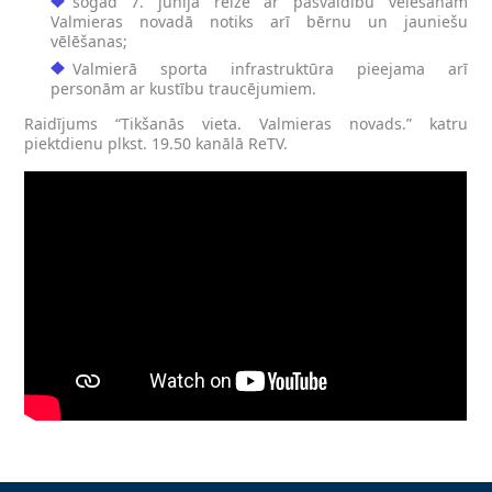
šogad 7. jūnijā reizē ar pašvaldību vēlēšanām
Valmieras novadā notiks arī bērnu un jauniešu
vēlēšanas;
Valmierā sporta infrastruktūra pieejama arī
personām ar kustību traucējumiem.
Raidījums “Tikšanās vieta. Valmieras novads.” katru
piektdienu plkst. 19.50 kanālā ReTV.