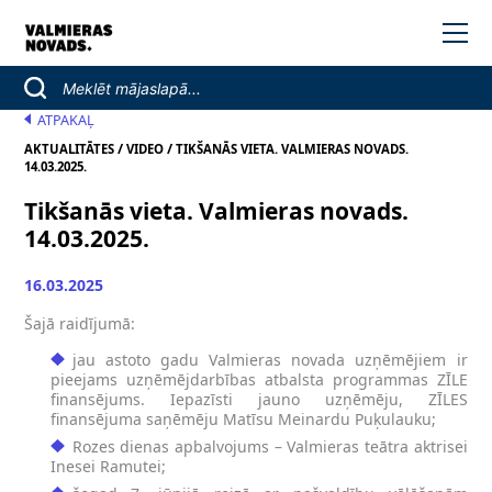
ATPAKAĻ
/
/
AKTUALITĀTES
VIDEO
TIKŠANĀS VIETA. VALMIERAS NOVADS.
14.03.2025.
Tikšanās vieta. Valmieras novads.
14.03.2025.
16.03.2025
Šajā raidījumā:
jau astoto gadu Valmieras novada uzņēmējiem ir
pieejams uzņēmējdarbības atbalsta programmas ZĪLE
finansējums. Iepazīsti jauno uzņēmēju, ZĪLES
finansējuma saņēmēju Matīsu Meinardu Puķulauku;
Rozes dienas apbalvojums – Valmieras teātra aktrisei
Inesei Ramutei;