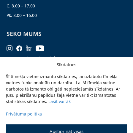
C. 8.00 – 17.00
Pk. 8.00 – 16.00
SEKO MUMS
Personas datu aizsardzība
Sīkdatnes
Lapas karte
Šī tīmekļa vietne izmanto sīkdatnes, lai uzlabotu tīmekļa
Ziņo par problēmu
vietnes funkcionalitāti un darbību. Lai šī tīmekļa vietne
Pieteikties jaunumiem
darbotos tā izmanto obligāti nepieciešamās sīkdatnes. Ar
Jūsu piekrišanu papildus šajā vietnē var tikt izmantotas
Piekļūstamības paziņojums
statistikas sīkdatnes.
Lasīt vairāk
Privātuma politika
© 2026 Valmieras novada pašvaldība
Apstiprināt visas