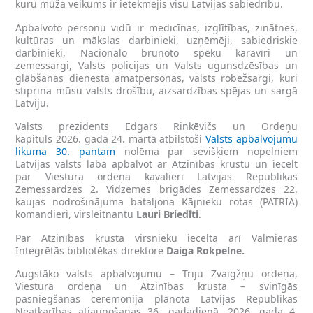
kuru mūža veikums ir ietekmējis visu Latvijas sabiedrību.
Apbalvoto personu vidū ir medicīnas, izglītības, zinātnes,
kultūras un mākslas darbinieki, uzņēmēji, sabiedriskie
darbinieki, Nacionālo bruņoto spēku karavīri un
zemessargi, Valsts policijas un Valsts ugunsdzēsības un
glābšanas dienesta amatpersonas, valsts robežsargi, kuri
stiprina mūsu valsts drošību, aizsardzības spējas un sargā
Latviju.
Valsts prezidents Edgars Rinkēvičs un Ordeņu
kapituls 2026. gada 24. martā atbilstoši
Valsts apbalvojumu
likuma 30. pantam
nolēma par sevišķiem nopelniem
Latvijas valsts labā apbalvot ar Atzinības krustu un iecelt
par Viestura ordeņa kavalieri Latvijas Republikas
Zemessardzes 2. Vidzemes brigādes Zemessardzes 22.
kaujas nodrošinājuma bataljona Kājnieku rotas (PATRIA)
komandieri, virsleitnantu
Lauri Briedīti
.
Par Atzinības krusta virsnieku iecelta arī Valmieras
Integrētās bibliotēkas direktore
Daiga Rokpelne.
Augstāko valsts apbalvojumu – Triju Zvaigžņu ordeņa,
Viestura ordeņa un Atzinības krusta – svinīgās
pasniegšanas ceremonija plānota Latvijas Republikas
Neatkarības atjaunošanas 36. gadadienā, 2026. gada 4.