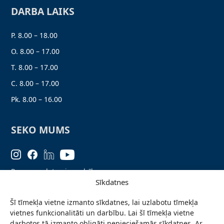
DARBA LAIKS
P. 8.00 – 18.00
O. 8.00 – 17.00
T. 8.00 – 17.00
C. 8.00 – 17.00
Pk. 8.00 – 16.00
SEKO MUMS
Personas datu aizsardzība
Sīkdatnes
Lapas karte
Šī tīmekļa vietne izmanto sīkdatnes, lai uzlabotu tīmekļa
Ziņo par problēmu
vietnes funkcionalitāti un darbību. Lai šī tīmekļa vietne
Pieteikties jaunumiem
darbotos tā izmanto obligāti nepieciešamās sīkdatnes. Ar