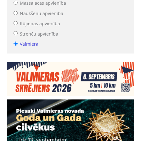
Mazsalacas apvienība
Naukšēnu apvienība
Rūjienas apvienība
Strenču apvienība
Valmiera