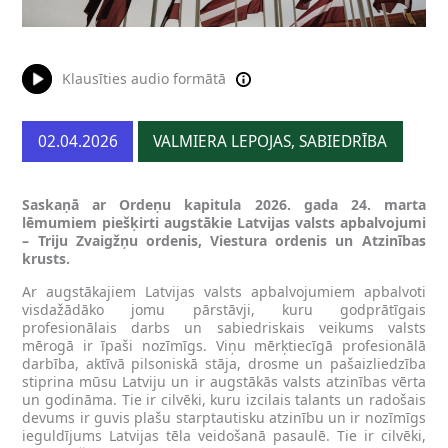
Klausīties audio formātā
02.04.2026
VALMIERA LEPOJAS, SABIEDRĪBA
Saskaņā ar Ordeņu kapitula 2026. gada 24. marta
lēmumiem piešķirti augstākie Latvijas valsts apbalvojumi
– Triju Zvaigžņu ordenis, Viestura ordenis un Atzinības
krusts.
Ar augstākajiem Latvijas valsts apbalvojumiem apbalvoti
visdažādāko jomu pārstāvji, kuru godprātīgais
profesionālais darbs un sabiedriskais veikums valsts
mērogā ir īpaši nozīmīgs. Viņu mērķtiecīgā profesionālā
darbība, aktīvā pilsoniskā stāja, drosme un pašaizliedzība
stiprina mūsu Latviju un ir augstākās valsts atzinības vērta
un godināma. Tie ir cilvēki, kuru izcilais talants un radošais
devums ir guvis plašu starptautisku atzinību un ir nozīmīgs
ieguldījums Latvijas tēla veidošanā pasaulē. Tie ir cilvēki,