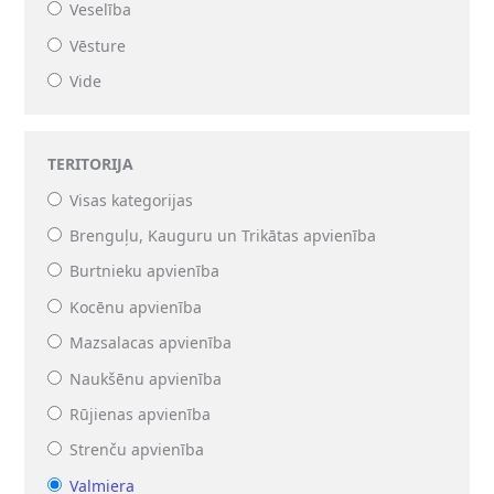
Veselība
Vēsture
Vide
TERITORIJA
Visas kategorijas
Brenguļu, Kauguru un Trikātas apvienība
Burtnieku apvienība
Kocēnu apvienība
Mazsalacas apvienība
Naukšēnu apvienība
Rūjienas apvienība
Strenču apvienība
Valmiera