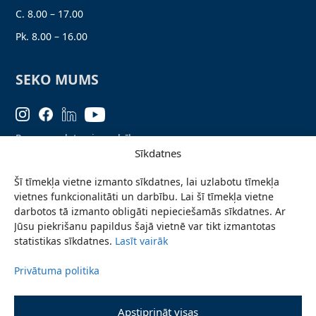
C. 8.00 – 17.00
Pk. 8.00 – 16.00
SEKO MUMS
Personas datu aizsardzība
Sīkdatnes
Lapas karte
Šī tīmekļa vietne izmanto sīkdatnes, lai uzlabotu tīmekļa
Ziņo par problēmu
vietnes funkcionalitāti un darbību. Lai šī tīmekļa vietne
Pieteikties jaunumiem
darbotos tā izmanto obligāti nepieciešamās sīkdatnes. Ar
Jūsu piekrišanu papildus šajā vietnē var tikt izmantotas
Piekļūstamības paziņojums
statistikas sīkdatnes.
Lasīt vairāk
Privātuma politika
© 2026 Valmieras novada pašvaldība
Apstiprināt visas