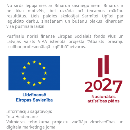
No sirds lepojamies ar Riharda sasniegumiem! Rihards ir
ne tikai motivēts, bet uzrāda arī teicamus mācību
rezultātus. Liels paldies skolotājai Sarmītei Upītei par
ieguldīto darbu, zināšanām un būšanu blakus Rihardam
visa pusfināla laikā!
Pusfinālu norisi finansē Eiropas Sociālais fonds Plus un
Latvijas valsts VIAA īstenotā projekta “Atbalsts prasmju
izcilībai profesionālajā izglītībā” ietvaros.
Informāciju sagatavoja:
Inta Heidemane
Valmieras tehnikuma projektu vadītāja zīmolvedības un
digitālā mārketinga jomā