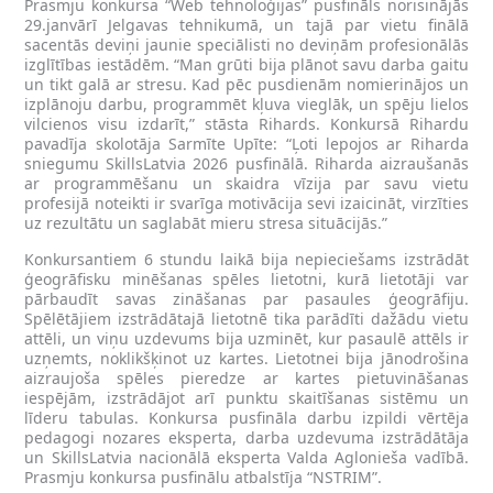
Prasmju konkursa “Web tehnoloģijas” pusfināls norisinājās
29.janvārī Jelgavas tehnikumā, un tajā par vietu finālā
sacentās deviņi jaunie speciālisti no deviņām profesionālās
izglītības iestādēm. “Man grūti bija plānot savu darba gaitu
un tikt galā ar stresu. Kad pēc pusdienām nomierinājos un
izplānoju darbu, programmēt kļuva vieglāk, un spēju lielos
vilcienos visu izdarīt,” stāsta Rihards. Konkursā Rihardu
pavadīja skolotāja Sarmīte Upīte: “Ļoti lepojos ar Riharda
sniegumu SkillsLatvia 2026 pusfinālā. Riharda aizraušanās
ar programmēšanu un skaidra vīzija par savu vietu
profesijā noteikti ir svarīga motivācija sevi izaicināt, virzīties
uz rezultātu un saglabāt mieru stresa situācijās.”
Konkursantiem 6 stundu laikā bija nepieciešams izstrādāt
ģeogrāfisku minēšanas spēles lietotni, kurā lietotāji var
pārbaudīt savas zināšanas par pasaules ģeogrāfiju.
Spēlētājiem izstrādātajā lietotnē tika parādīti dažādu vietu
attēli, un viņu uzdevums bija uzminēt, kur pasaulē attēls ir
uzņemts, noklikšķinot uz kartes. Lietotnei bija jānodrošina
aizraujoša spēles pieredze ar kartes pietuvināšanas
iespējām, izstrādājot arī punktu skaitīšanas sistēmu un
līderu tabulas. Konkursa pusfināla darbu izpildi vērtēja
pedagogi nozares eksperta, darba uzdevuma izstrādātāja
un SkillsLatvia nacionālā eksperta Valda Aglonieša vadībā.
Prasmju konkursa pusfinālu atbalstīja “NSTRIM”.