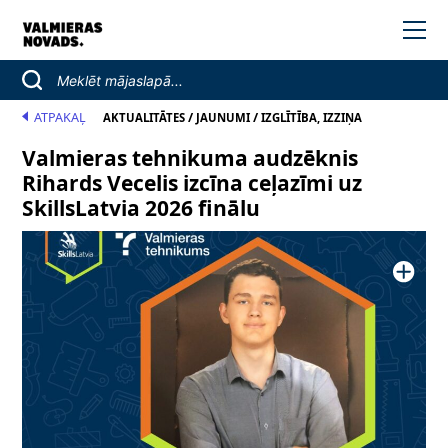
ATPAKAĻ
/
/
AKTUALITĀTES
JAUNUMI
IZGLĪTĪBA, IZZIŅA
Valmieras tehnikuma audzēknis
Rihards Vecelis izcīna ceļazīmi uz
SkillsLatvia 2026 finālu