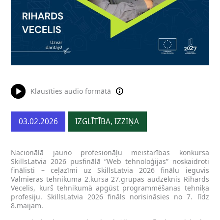
Klausīties audio formātā
03.02.2026
IZGLĪTĪBA, IZZIŅA
Nacionālā jauno profesionāļu meistarības konkursa
SkillsLatvia 2026 pusfinālā “Web tehnoloģijas” noskaidroti
finālisti – ceļazīmi uz SkillsLatvia 2026 finālu ieguvis
Valmieras tehnikuma 2.kursa 27.grupas audzēknis Rihards
Vecelis, kurš tehnikumā apgūst programmēšanas tehniķa
profesiju. SkillsLatvia 2026 fināls norisināsies no 7. līdz
8.maijam.