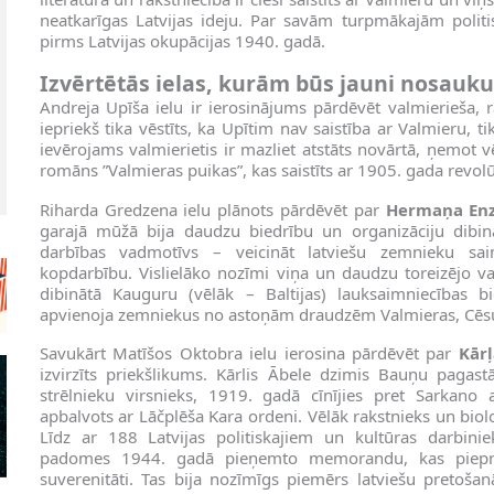
neatkarīgas Latvijas ideju. Par savām turpmākajām polit
pirms Latvijas okupācijas 1940. gadā.
Izvērtētās ielas, kurām būs jauni nosauk
Andreja Upīša ielu ir ierosinājums pārdēvēt valmierieša, 
iepriekš tika vēstīts, ka Upītim nav saistība ar Valmieru, t
ievērojams valmierietis ir mazliet atstāts novārtā, ņemot vē
romāns ”Valmieras puikas”, kas saistīts ar 1905. gada revo
Riharda Gredzena ielu plānots pārdēvēt par
Hermaņa Enz
garajā mūžā bija daudzu biedrību un organizāciju dibinā
darbības vadmotīvs – veicināt latviešu zemnieku saim
kopdarbību. Vislielāko nozīmi viņa un daudzu toreizējo v
dibinātā Kauguru (vēlāk – Baltijas) lauksaimniecības 
apvienoja zemniekus no astoņām draudzēm Valmieras, Cēsu 
Savukārt Matīšos Oktobra ielu ierosina pārdēvēt par
Kārļ
izvirzīts priekšlikums. Kārlis Ābele dzimis Bauņu pagastā
strēlnieku virsnieks, 1919. gadā cīnījies pret Sarkan
apbalvots ar Lāčplēša Kara ordeni. Vēlāk rakstnieks un bio
Līdz ar 188 Latvijas politiskajiem un kultūras darbiniek
padomes 1944. gadā pieņemto memorandu, kas pieprasī
suverenitāti. Tas bija nozīmīgs piemērs latviešu pretoša