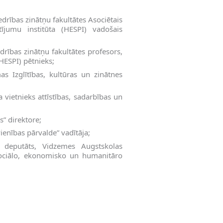
drības zinātņu fakultātes Asociētais
ījumu institūta (HESPI) vadošais
drības zinātņu fakultātes profesors,
HESPI) pētnieks;
 Izglītības, kultūras un zinātnes
vietnieks attīstības, sadarbības un
” direktore;
ienības pārvalde” vadītāja;
 deputāts, Vidzemes Augstskolas
 Sociālo, ekonomisko un humanitāro