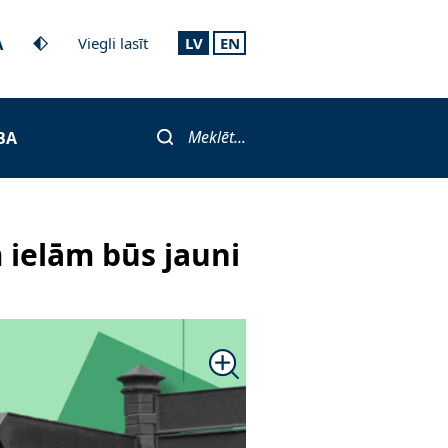
A
Viegli lasīt
LV
EN
Meklēt...
BA
 ielām būs jauni