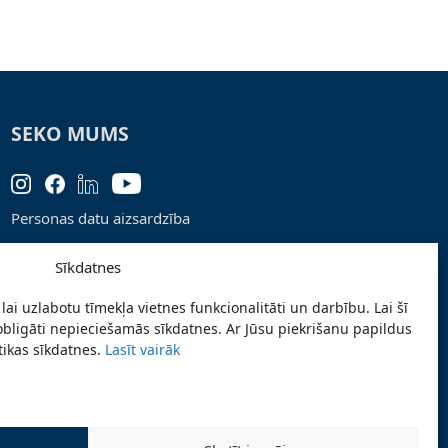
SEKO MUMS
Personas datu aizsardzība
Lapas karte
Sīkdatnes
Ziņo par problēmu
lai uzlabotu tīmekļa vietnes funkcionalitāti un darbību. Lai šī
Pieteikties jaunumiem
obligāti nepieciešamās sīkdatnes. Ar Jūsu piekrišanu papildus
stikas sīkdatnes.
Lasīt vairāk
Piekļūstamības paziņojums