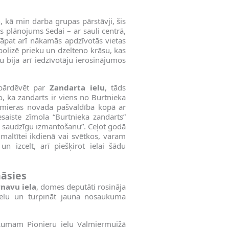
n, kā min darba grupas pārstāvji, šis
s plānojums Sedai – ar sauli centrā,
Tāpat arī nākamās apdzīvotās vietas
bolizē prieku un dzelteno krāsu, kas
u bija arī iedzīvotāju ierosinājumos
 pārdēvēt par
Zandarta ielu
, tāds
o, ka zandarts ir viens no Burtnieka
lmieras novada pašvaldība kopā ar
esaiste zīmola “Burtnieka zandarts”
n saudzīgu izmantošanu”. Ceļot godā
maltītei ikdienā vai svētkos, varam
un izcelt, arī piešķirot ielai šādu
nāsies
rnavu iela
, domes deputāti rosināja
ielu un turpināt jauna nosaukuma
ikumam Pionieru ielu Valmiermuižā