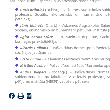
“Ielu nosaukumu izpētes un izvērtēšanas darba grupa”:
Gatis Krūmiņš
(Dr.hist.) – Vidzemes Augstskolas Sabie
profesors, Sociālo, ekonomisko un humanitāro pēt
pētnieks;
Jānis Kalnačs
(Dr.art.) – Vidzemes Augstskolas Sabie
Sociālo, ekonomisko un humanitāro pētījumu institūta (
Agita Zariņa-Stūre
– 14. Saeimas deputāte, Saeimas
komisijas priekšsēdētāja;
Ričards Gailums
– Pašvaldības domes priekšsēdētāja 
sociālajos jautājumos;
Iveta Blūma
– Pašvaldības iestādes “Valmieras muzejs
Kristīne Auziņa
– Pašvaldības iestādes “Burtnieku apv
Andris Klepers
(Dr.geogr.) – Pašvaldības domes
Sabiedrības zinātņu fakultātes Asociētais profesors,
pētījumu institūta (HESPI) vadošais pētnieks.