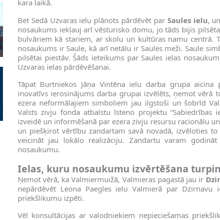
kara laikā.
Bet Sedā Uzvaras ielu plānots pārdēvēt par
Saules ielu
, u
nosaukums iekļauj arī vēsturisko domu, jo tāds bijis pilsēta
bulvāriem kā stariem, ar skolu un kultūras namu centrā. 
nosaukums ir Saule, kā arī netālu ir Saules meži. Saule sim
pilsētai piestāv. Šāds ieteikums par Saules ielas nosaukum
Uzvaras ielas pārdēvēšanai.
Tāpat Burtniekos Jāņa Vintēna ielu darba grupa aicina
inovatīvs ierosinājums darba grupai izvēlēts, ņemot vērā t
ezera neformālajiem simboliem jau ilgstoši un šobrīd Va
Valsts zivju fonda atbalstu īsteno projektu “Sabiedrības i
izveidē un informēšanā par ezera zivju resursu racionālu u
un piešķirot vērtību zandartam savā novadā, izvēloties to 
veicināt jau lokālo realizāciju. Zandartu varam godināt 
nosaukumu.
Ielas, kuru nosaukumu izvērtēšana turpi
Ņemot vērā, ka Valmiermuižā, Valmieras pagastā jau ir
Dzi
nepārdēvēt Leona Paegles ielu Valmierā par Dzirnavu 
priekšlikumu izpēti.
Vēl konsultācijas ar valodniekiem nepieciešamas priekšl