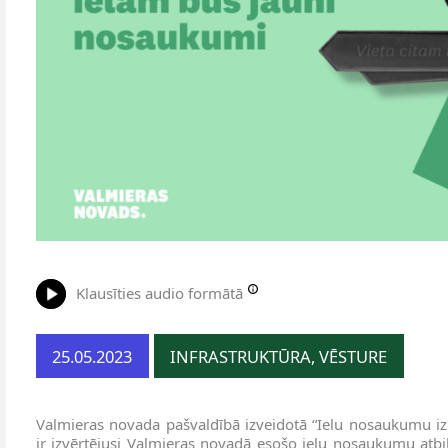
Klausīties audio formātā
25.05.2023
INFRASTRUKTŪRA, VĒSTURE
Valmieras novada pašvaldībā izveidotā “Ielu nosaukumu iz
ir izvērtējusi Valmieras novadā esošo ielu nosaukumu atbil