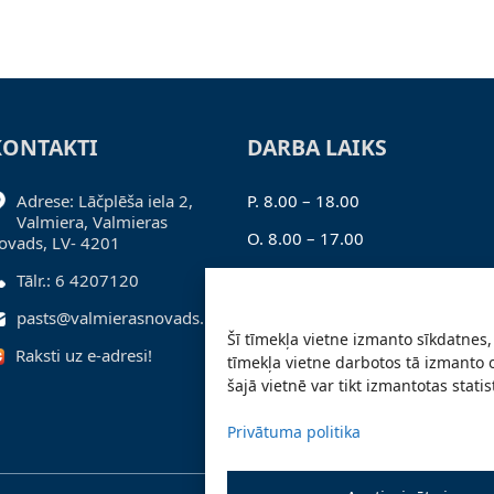
KONTAKTI
DARBA LAIKS
Adrese: Lāčplēša iela 2,
P. 8.00 – 18.00
Valmiera, Valmieras
O. 8.00 – 17.00
ovads, LV- 4201
T. 8.00 – 17.00
Tālr.: 6 4207120
C. 8.00 – 17.00
pasts@valmierasnovads.lv
Šī tīmekļa vietne izmanto sīkdatnes, 
Pk. 8.00 – 16.00
Raksti uz e-adresi!
tīmekļa vietne darbotos tā izmanto 
šajā vietnē var tikt izmantotas stati
Privātuma politika