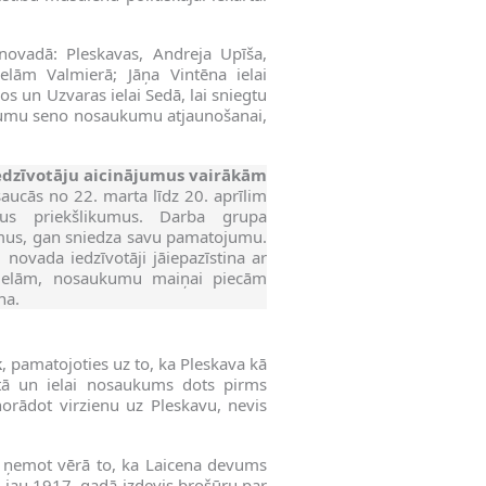
novadā: Pleskavas, Andreja Upīša,
lām Valmierā; Jāņa Vintēna ielai
os un Uzvaras ielai Sedā, lai sniegtu
umu seno nosaukumu atjaunošanai,
edzīvotāju aicinājumus vairākām
saucās no 22. marta līdz 20. aprīlim
vus priekšlikumus. Darba grupa
umus, gan sniedza savu pamatojumu.
 novada iedzīvotāji jāiepazīstina ar
ielām, nosaukumu maiņai piecām
na.
k
, pamatojoties uz to, ka Pleskava kā
mtā un ielai nosaukums dots pirms
norādot virzienu uz Pleskavu, nevis
 ņemot vērā to, ka Laicena devums
iņš jau 1917. gadā izdevis brošūru par