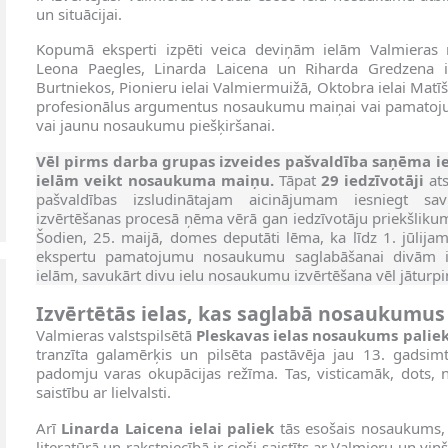
un situācijai.
Kopumā eksperti
izpēti veica deviņām ielām Valmieras 
Leona Paegles, Linarda Laicena un Riharda Gredzena ie
Burtniekos, Pionieru ielai Valmiermuižā, Oktobra ielai Matīš
profesionālus argumentus nosaukumu maiņai vai pamatoj
vai jaunu nosaukumu piešķiršanai.
Vēl pirms darba grupas izveides pašvaldība saņēma i
ielām veikt nosaukuma maiņu.
Tāpat
29 iedzīvotāji
at
pašvaldības izsludinātajam aicinājumam iesniegt sa
izvērtēšanas procesā ņēma vērā gan iedzīvotāju priekšlik
Šodien, 25. maijā, domes deputāti lēma, ka līdz 1. jūlijam
ekspertu pamatojumu nosaukumu saglabāšanai divām 
ielām, savukārt divu ielu nosaukumu izvērtēšana vēl jāturpi
Izvērtētās ielas, kas saglabā nosaukumus
Valmieras valstspilsētā
Pleskavas ielas nosaukums palie
tranzīta galamērķis un pilsēta pastāvēja jau 13. gadsi
padomju varas okupācijas režīma. Tas, visticamāk, dots, 
saistību ar lielvalsti.
Arī
Linarda Laicena iela
i
paliek
tās esošais nosaukums,
literatūrā un rakstniecībā ir cieši saistīts ar Valmieru un v