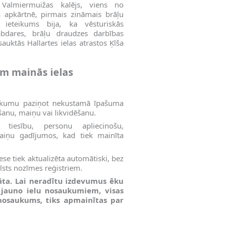
 Valmiermuižas kalējs, viens no
 apkārtnē, pirmais zināmais brāļu
 ieteikums bija, ka vēsturiskās
abdares, brāļu draudzes darbības
auktās Hallartes ielas atrastos Ķīša
em mainās ielas
enākumu paziņot nekustamā īpašuma
šanu, maiņu vai likvidēšanu.
tiesību, personu apliecinošu,
aiņu gadījumos, kad tiek mainīta
se tiek aktualizēta automātiski, bez
lsts nozīmes reģistriem.
āta. Lai neradītu izdevumus ēku
ši jauno ielu nosaukumiem, visas
nosaukums, tiks apmainītas par