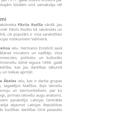
iskajām kļūdām viņš samaksāja vēl
umi
rakstnieka
Pāvila Rozīša
vārdā. Jau
ikmēr Pāvils Rozītis kā rakstnieks un
rā, cik populārs ir viņa sarakstītais
lūcijas notikumiem Valmierā.
eliņa
ielu. Hermanis Enzeliņš savā
šanas iniciators un vadītājs. Viņa
niecisko, politisko un kulturālo
almieriešu dzīvē ieguva 1898. gadā
biedrība, kas jau darbības sākumā
un Valkas apriņķī.
a Ābeles
ielu, kas ir darba grupas
, tagadējos Matīšos. Bijis latviešu
o armiju un bermontiešiem, par ko
logs, pirmais latviešu augu anatoms.
iem parakstījis Latvijas Centrālās
ja atjaunot Latvijas Republikas
nās kustības darbībai Otrā pasaules