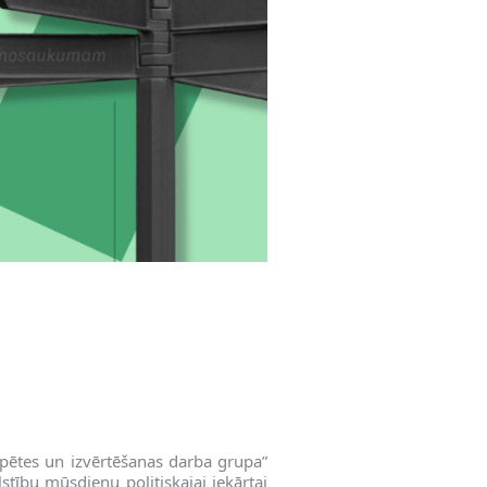
pētes un izvērtēšanas darba grupa”
stību mūsdienu politiskajai iekārtai