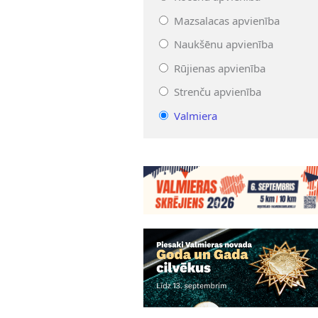
Mazsalacas apvienība
Naukšēnu apvienība
Rūjienas apvienība
Strenču apvienība
Valmiera