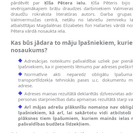
pārdēvēt par
Ķīša Pētera ielu
. Ķīša Pēteris bijis
ievērojamākajiem brāļu draudzes darbiniekiem Valmieras
draudžu rokraksta literatūras autors. Darba grupas
Valmiermuižas centrā, netālu no latviešu zemnieku l
atbalstītājas Magdalēnas Elizabetes fon Hallartes vārdā nos
Pētera vārdā nosaukta iela.
Kas būs jādara to māju īpašniekiem, kuri
nosaukums?
Adresācijas noteikumi pašvaldībai uzliek par pi
īpašniekiem, ka ir pieņemts lēmums par adreses piešķir
Normatīvie akti neparedz obligātu īpašuma 
transportlīdzekļa tehniskās pases u.c. dokumentu m
adrese.
Adreses maiņas rezultātā deklarētās dzīvesvietas adre
personas starpniecības datu apmaiņas rezultātā starp va
Arī mājas adrešu plāksnīšu nomaiņa nav oblig
īpašniekiem, kā arī, lai sakārtotu vidi atbilsto
plāksnes tiem īpašumiem, kuriem mainās ielas 
pašvaldības budžeta līdzekļiem.