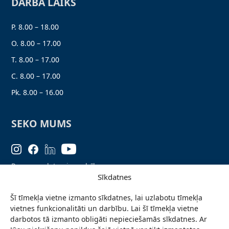
DARBA LAIKS
P. 8.00 – 18.00
O. 8.00 – 17.00
T. 8.00 – 17.00
C. 8.00 – 17.00
Pk. 8.00 – 16.00
SEKO MUMS
Personas datu aizsardzība
Sīkdatnes
Lapas karte
Šī tīmekļa vietne izmanto sīkdatnes, lai uzlabotu tīmekļa
Ziņo par problēmu
vietnes funkcionalitāti un darbību. Lai šī tīmekļa vietne
Pieteikties jaunumiem
darbotos tā izmanto obligāti nepieciešamās sīkdatnes. Ar