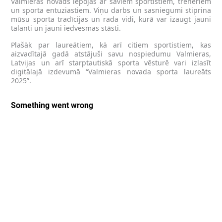
Valmieras novads lepojas ar saviem sportistiem, treneriem
un sporta entuziastiem. Viņu darbs un sasniegumi stiprina
mūsu sporta tradīcijas un rada vidi, kurā var izaugt jauni
talanti un jauni iedvesmas stāsti.
Plašāk par laureātiem, kā arī citiem sportistiem, kas
aizvadītajā gadā atstājuši savu nospiedumu Valmieras,
Latvijas un arī starptautiskā sporta vēsturē vari izlasīt
digitālajā izdevumā “Valmieras novada sporta laureāts
2025”.