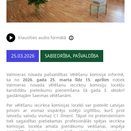
Klausīties audio formātā
25.03.2026
SABIEDRĪBA, PAŠVALDĪBA
Valmieras novada pašvaldības Vēlēšanu komisija informē,
ka no
2026. gada 25. marta līdz 15. aprīlim
notiek
Valmieras novada vēlēšanu iecirkņu komisiju locekļu
kandidātu pieteikumu pieņemšana šā gada 3. oktobrī
gaidāmajām Saeimas vēlēšanām.
Par vēlēšanu iecirkņa komisijas locekli var pieteikt Latvijas
pilsoni ar vismaz vispārējo vidējo izglītību, kurš prot
latviešu valodu vismaz C1 līmenī. Tāpat no pretendentiem
tiek sagaidītas pietiekamas profesionālās spējas iecirkņa
komisijas locekļa amata pienākumu veikšanai, iespēja