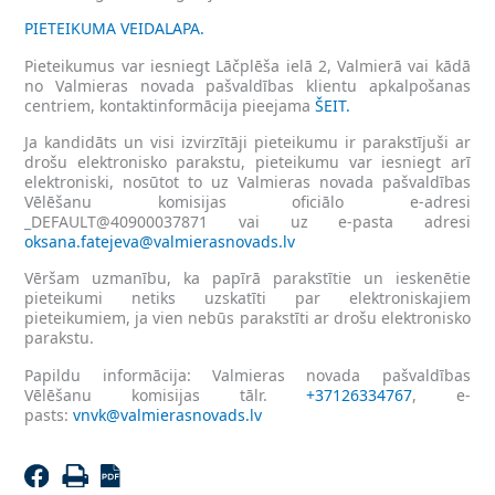
PIETEIKUMA VEIDALAPA.
Pieteikumus var iesniegt Lāčplēša ielā 2, Valmierā vai kādā
no Valmieras novada pašvaldības klientu apkalpošanas
centriem, kontaktinformācija pieejama
ŠEIT.
Ja kandidāts un visi izvirzītāji pieteikumu ir parakstījuši ar
drošu elektronisko parakstu, pieteikumu var iesniegt arī
elektroniski, nosūtot to uz Valmieras novada pašvaldības
Vēlēšanu komisijas oficiālo e-adresi
_DEFAULT@40900037871 vai uz e-pasta adresi
oksana.fatejeva@valmierasnovads.lv
Vēršam uzmanību, ka papīrā parakstītie un ieskenētie
pieteikumi netiks uzskatīti par elektroniskajiem
pieteikumiem, ja vien nebūs parakstīti ar drošu elektronisko
parakstu.
Papildu informācija: Valmieras novada pašvaldības
Vēlēšanu komisijas tālr.
+37126334767
, e-
pasts:
vnvk@valmierasnovads.lv