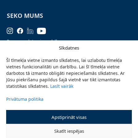
SEKO MUMS
Personas datu aizsardzība
Sīkdatnes
Lapas karte
Šī tīmekļa vietne izmanto sīkdatnes, lai uzlabotu tīmekļa
Ziņo par problēmu
vietnes funkcionalitāti un darbību. Lai šī tīmekļa vietne
Pieteikties jaunumiem
darbotos tā izmanto obligāti nepieciešamās sīkdatnes. Ar
Jūsu piekrišanu papildus šajā vietnē var tikt izmantotas
Piekļūstamības paziņojums
statistikas sīkdatnes.
Lasīt vairāk
Privātuma politika
© 2026 Valmieras novada pašvaldība
Apstiprināt visas
Skatīt iespējas