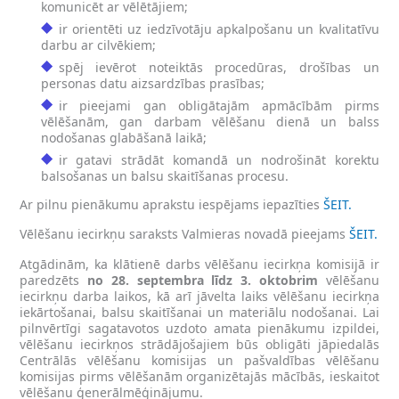
komunicēt ar vēlētājiem;
ir orientēti uz iedzīvotāju apkalpošanu un kvalitatīvu
darbu ar cilvēkiem;
spēj ievērot noteiktās procedūras, drošības un
personas datu aizsardzības prasības;
ir pieejami gan obligātajām apmācībām pirms
vēlēšanām, gan darbam vēlēšanu dienā un balss
nodošanas glabāšanā laikā;
ir gatavi strādāt komandā un nodrošināt korektu
balsošanas un balsu skaitīšanas procesu.
Ar pilnu pienākumu aprakstu iespējams iepazīties
ŠEIT.
Vēlēšanu iecirkņu saraksts Valmieras novadā pieejams
ŠEIT.
Atgādinām, ka klātienē darbs vēlēšanu iecirkņa komisijā ir
paredzēts
no 28. septembra līdz 3. oktobrim
vēlēšanu
iecirkņu darba laikos, kā arī jāvelta laiks vēlēšanu iecirkņa
iekārtošanai, balsu skaitīšanai un materiālu nodošanai. Lai
pilnvērtīgi sagatavotos uzdoto amata pienākumu izpildei,
vēlēšanu iecirkņos strādājošajiem būs obligāti jāpiedalās
Centrālās vēlēšanu komisijas un pašvaldības vēlēšanu
komisijas pirms vēlēšanām organizētajās mācībās, ieskaitot
vēlēšanu ģenerālmēģinājumu.