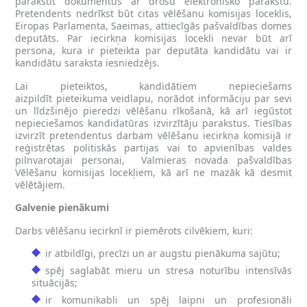
parakstīt dokumentus ar drošu elektronisko parakstu.
Pretendents nedrīkst būt citas vēlēšanu komisijas loceklis,
Eiropas Parlamenta, Saeimas, attiecīgās pašvaldības domes
deputāts. Par iecirkņa komisijas locekli nevar būt arī
persona, kura ir pieteikta par deputāta kandidātu vai ir
kandidātu saraksta iesniedzējs.
Lai pieteiktos, kandidātiem nepieciešams
aizpildīt pieteikuma veidlapu, norādot informāciju par sevi
un līdzšinējo pieredzi vēlēšanu rīkošanā, kā arī iegūstot
nepieciešamos kandidatūras izvirzītāju parakstus. Tiesības
izvirzīt pretendentus darbam vēlēšanu iecirkņa komisijā ir
reģistrētas politiskās partijas vai to apvienības valdes
pilnvarotajai personai, Valmieras novada pašvaldības
Vēlēšanu komisijas locekļiem, kā arī ne mazāk kā desmit
vēlētājiem.
Galvenie pienākumi
Darbs vēlēšanu iecirknī ir piemērots cilvēkiem, kuri:
ir atbildīgi, precīzi un ar augstu pienākuma sajūtu;
spēj saglabāt mieru un stresa noturību intensīvās
situācijās;
ir komunikabli un spēj laipni un profesionāli