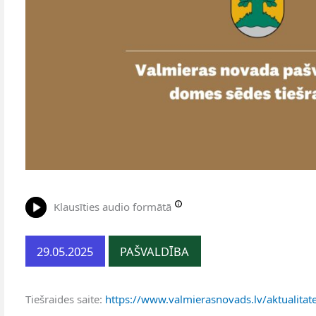
Klausīties audio formātā
29.05.2025
PAŠVALDĪBA
Tiešraides saite:
https://www.valmierasnovads.lv/aktualitate