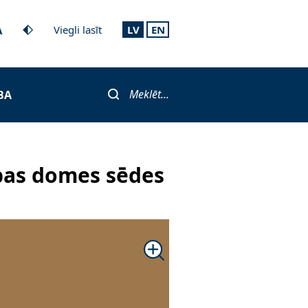
A
Viegli lasīt
LV
EN
Meklēt...
BA
bas domes sēdes