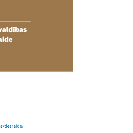
s/tiesraide/