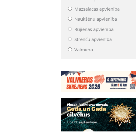
Mazsalacas apvienība
Naukšēnu apvienība
Rūjienas apvienība
Strenču apvienība
Valmiera