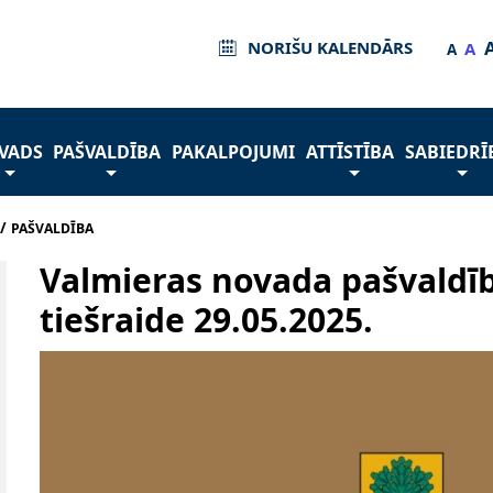
NORIŠU KALENDĀRS
A
A
VADS
PAŠVALDĪBA
PAKALPOJUMI
ATTĪSTĪBA
SABIEDRĪ
/
PAŠVALDĪBA
Valmieras novada pašvaldī
tiešraide 29.05.2025.