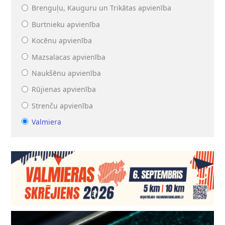
Brenguļu, Kauguru un Trikātas apvienība
Burtnieku apvienība
Kocēnu apvienība
Mazsalacas apvienība
Naukšēnu apvienība
Rūjienas apvienība
Strenču apvienība
Valmiera