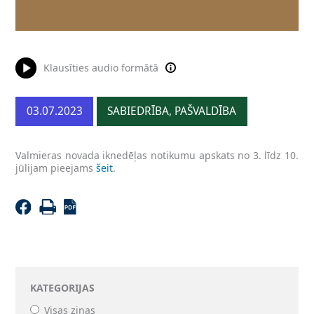
Klausīties audio formātā
03.07.2023
SABIEDRĪBA, PAŠVALDĪBA
Valmieras novada iknedēļas notikumu apskats no 3. līdz 10.
jūlijam pieejams
šeit
.
KATEGORIJAS
Visas ziņas