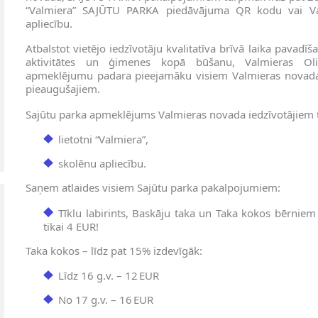
“Valmiera” SAJŪTU PARKA piedāvājuma QR kodu vai Valm
apliecību.
Atbalstot vietējo iedzīvotāju kvalitatīva brīvā laika pavadīša
aktivitātes un ģimenes kopā būšanu, Valmieras Ol
apmeklējumu padara pieejamāku visiem Valmieras novada
pieaugušajiem.
Sajūtu parka apmeklējums Valmieras novada iedzīvotājiem t
lietotni “Valmiera”,
skolēnu apliecību.
Saņem atlaides visiem Sajūtu parka pakalpojumiem:
Tīklu labirints, Baskāju taka un Taka kokos bērniem
tikai 4 EUR!
Taka kokos – līdz pat 15% izdevīgāk:
Līdz 16 g.v. – 12 EUR
No 17 g.v. – 16 EUR