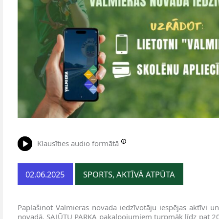
Klausīties audio formātā
02.06.2025
SPORTS, AKTĪVĀ ATPŪTA
Paplašinot Valmieras novada iedzīvotāju iespējas aktīvi un 
novadā, SAJŪTU PARKA pakalpojumiem turpmāk līdz pat 20% 