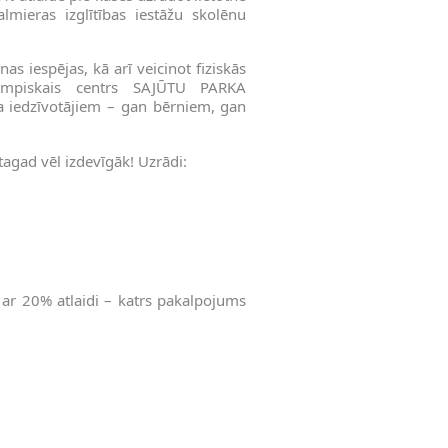
ieras izglītības iestāžu skolēnu
nas iespējas, kā arī veicinot fiziskās
impiskais centrs SAJŪTU PARKA
 iedzīvotājiem – gan bērniem, gan
agad vēl izdevīgāk! Uzrādi:
 ar 20% atlaidi – katrs pakalpojums