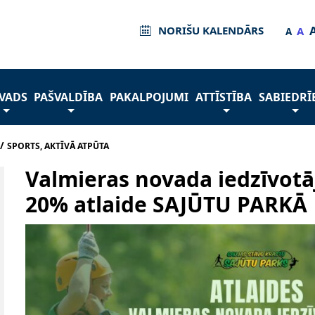
NORIŠU KALENDĀRS
A
A
VADS
PAŠVALDĪBA
PAKALPOJUMI
ATTĪSTĪBA
SABIEDRĪ
/
SPORTS, AKTĪVĀ ATPŪTA
Valmieras novada iedzīvotāj
20% atlaide SAJŪTU PARKĀ