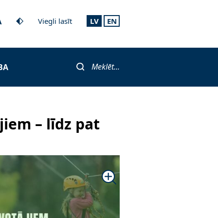
A
Viegli lasīt
LV
EN
Meklēt...
BA
iem – līdz pat