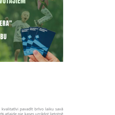
kvalitatīvi pavadīt brīvo laiku savā
atlaide pie kases uzrādot lietotnē