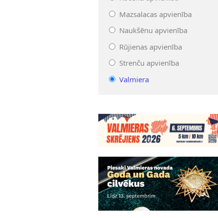
Mazsalacas apvienība
Naukšēnu apvienība
Rūjienas apvienība
Strenču apvienība
Valmiera